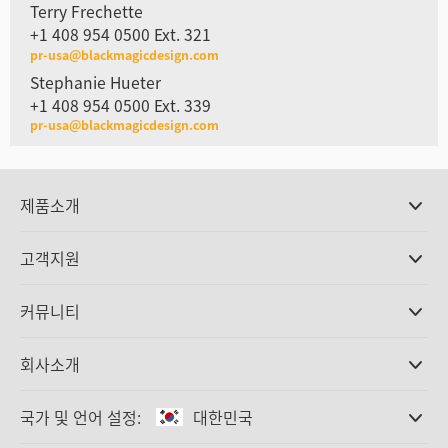
Terry Frechette
+1 408 954 0500 Ext. 321
pr-usa@blackmagicdesign.com
Stephanie Hueter
+1 408 954 0500 Ext. 339
pr-usa@blackmagicdesign.com
제품소개
전문가용 카메라
고객지원
DaVinci Resolve와 Fusion 소프트웨어
ATEM 제작 스위처
판매처
커뮤니티
Ultimatte
고객지원 센터
디스크 레코더
문의하기
Splice Community
회사소개
캡쳐 및 재생
Cintel 필름 스캐닝
사무실
표준 변환
국가 및 언어 설정:
대한민국
회사 소개
방송용 컨버터