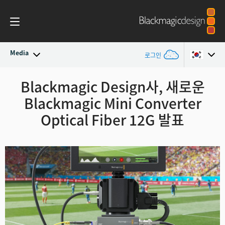
Media
로그인
최신 소식
Blackmagic Design사, 새로운
Argentina
Blackmagic Mini Converter
Australia
뉴스 아카이브
Optical Fiber 12G 발표
Austria
보도 이미지
Brazil
Canada
China
Denmark