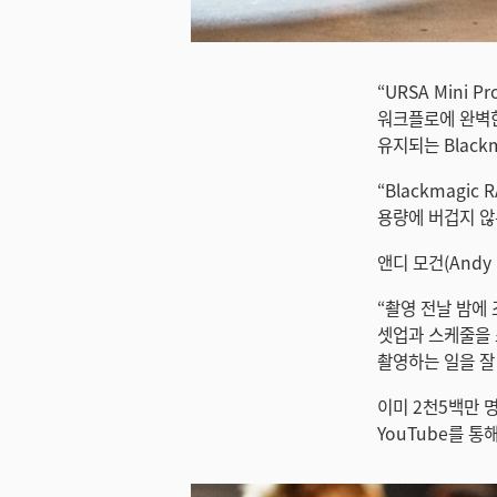
미지 다운로드
“URSA Mini 
워크플로에 완벽한
유지되는 Black
“Blackmagi
용량에 버겁지 않
앤디 모건(Andy 
“촬영 전날 밤에
셋업과 스케줄을 
촬영하는 일을 잘
이미 2천5백만 명
YouTube를 통