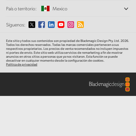
Oficinas
Finland
Conversión de formatos
País o territorio:
Mexico
Perfil empresarial
Conversores profesionales
Colaboradores
France
Supervisión
Selecciona un país o territorio
Síguenos:
Medios
Almacenamiento en redes
Germany
MultiView
Argentina
Este sitio y todos sus contenidos son propiedad de Blackmagic Design Pty. Ltd. 2026.
Direccionamiento y distribución
Hong Kong SAR, China
Todos los derechos reservados. Todas las marcas comerciales pertenecen a sus
respectivos propietarios. Los precios de venta recomendados no incluyen impuestos
Transmisión y codificación
Australia
ni portes de envío. Este sitio web utiliza servicios de remarketing a fin de mostrar
anuncios en otros sitios a personas que ya nos visitaron. Esta función se puede
India
desactivar en cualquier momento desde la configuración de cookies.
Política de privacidad
Austria
Italy
Brazil
Japan
Canada
Korea
China
Mexico
Malaysia
Denmark