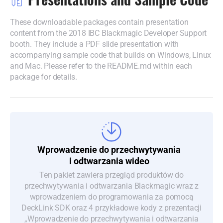
These downloadable packages contain presentation
content from the 2018 IBC Blackmagic Developer Support
booth.
They include
a PDF slide presentation with
accompanying sample code that builds on Windows, Linux
and Mac.
Please refer
to the README.md within each
package for details.
Wprowadzenie do przechwytywania
i odtwarzania wideo
Ten pakiet zawiera przegląd produktów do
przechwytywania i odtwarzania Blackmagic wraz z
wprowadzeniem do programowania za pomocą
DeckLink SDK oraz 4 przykładowe kody z prezentacji
„Wprowadzenie do przechwytywania i odtwarzania