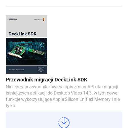
Turkey
UAE
Ukraine
United Kingdom
United States
Przewodnik migracji DeckLink SDK
Niniejszy przewodnik zawiera opis zmian API dla migracji
istniejących aplikacji do Desktop Video 14.3, w tym nowe
funkcje wykorzystujące Apple Silicon Unified Memory i nie
tylko.