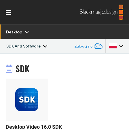
Desktop
SDK And Software
Zaloguj się
Overview
Argentina
SDK
Australia
SDK and Software
Austria
Resources
Brazil
Models
Canada
Tech Specs
China
Desktop Video 16.0 SDK