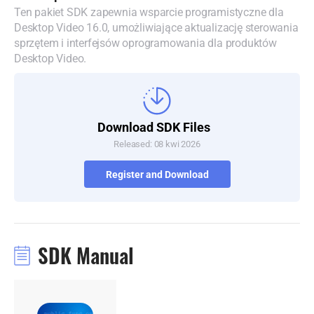
Ten pakiet SDK zapewnia wsparcie programistyczne dla
Denmark
Desktop Video 16.0, umożliwiające aktualizację sterowania
sprzętem i interfejsów oprogramowania dla produktów
Finland
Desktop Video.
France
Germany
Download SDK Files
Hong Kong SAR, China
Released: 08 kwi 2026
India
Register and Download
Italy
Japan
SDK Manual
Korea
Mexico