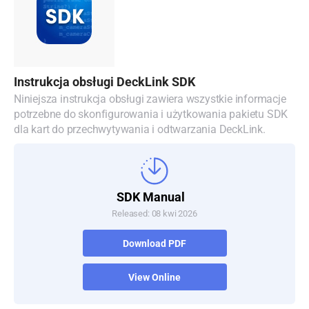
Malaysia
Netherlands
New Zealand
Instrukcja obsługi DeckLink SDK
Norway
Niniejsza instrukcja obsługi zawiera wszystkie informacje
potrzebne do skonfigurowania i użytkowania pakietu SDK
Polska
dla kart do przechwytywania i odtwarzania DeckLink.
Portugal
Singapore
SDK Manual
Released: 08 kwi 2026
South Africa
Download PDF
Spain
Sweden
View Online
Chinese Taipei