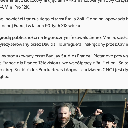
A Mini Pro 12K.
ej powieści francuskiego pisarza Émila Zoli, Germinal opowiada hi
ocnej Francji w latach 60-tych XIX wieku.
rodą publiczności na tegorocznym festiwalu Series Mania, sze
wyreżyserowany przez Davida Hourrègue’a i nakręcony przez Xavie
 wyprodukowany przez Banijay Studios France i Pictanovo przy ws
 France dla France Télévisions, we współpracy z Rai Fiction i Salto
rocirep Société des Producteurs i Angoa, z udziałem CNC i jest 
ghts.