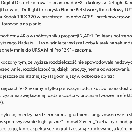
Digital District kierował pracami nad VFX, a kolorysta Deflight Kari
i barwnej. Deflight i kolorysta Florine Bel stworzyli modelowy LUT
u Kodak TRI X 320 w przestrzeni kolorów ACES i przekonwertowal
itorowania na planie.
orficzny 4K o współczynniku proporcji 2,40:1, Dolléans potrzeb
yższego klatkażu. „I to właśnie te wyższe liczby klatek na sekund
ągnęły mnie do URSA Mini Pro 12K” – zaczyna.
skoczony tym, że wyższa rozdzielczość nie spowodowała nadzwyc
rzeciwnie, rozdzielczość ta, dzięki precyzyjnemu odwzorowaniu li
 jeszcze delikatniejszy i łagodniejszy w odbiorze obraz”.
 ujęciach VFX w samym tylko pierwszym odcinku, Dolléans dostrz
rzystania zwiększonej rozdzielczości w procesie tworzenia efek
X).
było się między październikiem a grudniem i angażowało wielu st
as spore wyzwanie logistyczne” – mówi Xavier. „Trzeba było podją
ące tego, które aspekty scenografii zostaną zbudowane, a które 