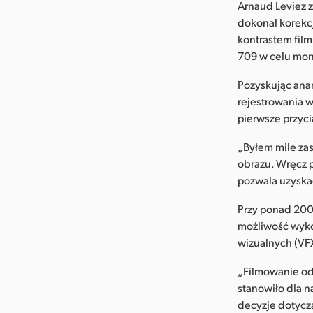
Arnaud Leviez z 
dokonał korekcj
kontrastem film
709 w celu mon
Pozyskując anam
rejestrowania w
pierwsze przyci
„Byłem mile za
obrazu. Wręcz p
pozwala uzyskać
Przy ponad 200
możliwość wyko
wizualnych (VF
„Filmowanie od
stanowiło dla n
decyzje dotycz