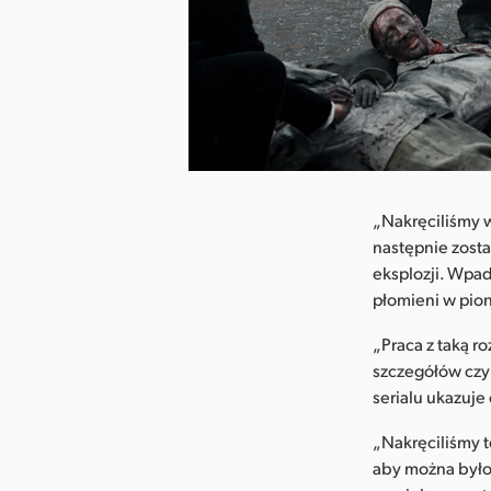
Pobierz obraz
„Nakręciliśmy w
następnie zost
eksplozji. Wpa
płomieni w pion
„Praca z taką r
szczegółów czy 
serialu ukazuje
„Nakręciliśmy t
aby można było