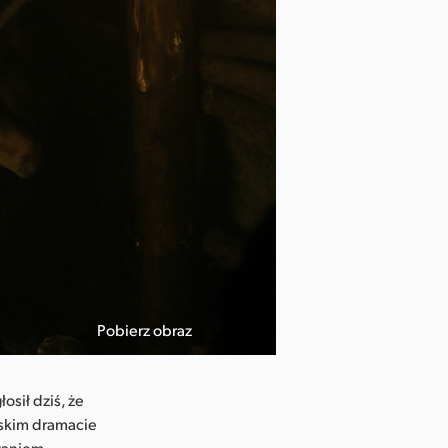
Pobierz obraz
osił dziś, że
uskim dramacie
taniem