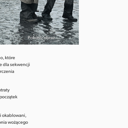
Pobierz obraz
o, które
e dla sekwencji
rczenia
traty
 początek
li okablowani,
konia wożącego