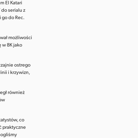
m El Katari
 do serialu z
i go do Rec.
ował możliwości
ę w 8K jako
zajnie ostrego
nii i krzywizn,
egł również
tów
atystów, co
ć praktyczne
mogliśmy