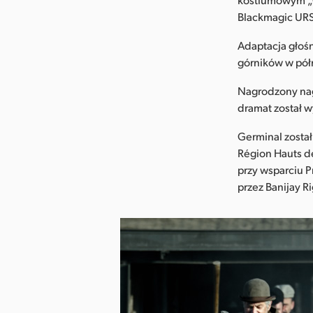
Blackmagic URS
Adaptacja głośn
górników w półn
Nagrodzony nag
dramat został 
Germinal został
Région Hauts de
przy wsparciu P
przez Banijay Ri