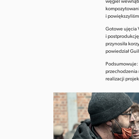
węgiel wewnątrz
kompozytowania,
i powiększyliś
Gotowe ujęcia V
i postprodukcję
przynosiła korz
powiedział Guil
Podsumowuje: „T
przechodzenia m
realizacji proje