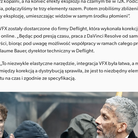
 kopalni, a na koniec efekty eksplozji na czarnym tle w 12K. Podc
 połączyliśmy te trzy elementy razem. Potem zrobiliśmy zbliżen
my eksplozję, umieszczając widzów w samym środku płomieni”.
FX zostały dostarczone do firmy Deflight, która wykonała korekc
 online. „Będąc pod presją czasu, praca z DaVinci Resolve od sa
yści, biorąc pod uwagę możliwość współpracy w ramach całego pr
laume Bauer, dyrektor techniczny w Deflight.
o niezwykle elastyczne narzędzie, integracja VFX była łatwa, a
iędzy korekcją a dystrybucją sprawiła, że jest to niezbędny ele
ktu na czas i zgodnie ze specyfikacją.