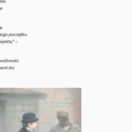
zas
ie
ję
mego początku
ojektu” –
 możliwość
ment do