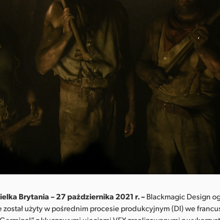
elka Brytania – 27 października 2021 r. –
Blackmagic Design ogł
e został użyty w pośrednim procesie produkcyjnym (DI) we franc
erminal”, z kluczowymi ujęciami VFX zrealizowanymi z wykorzys