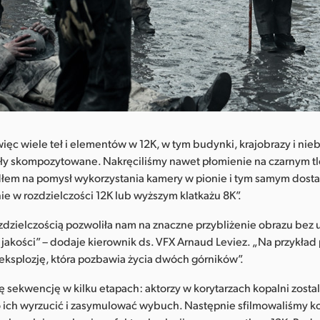
ięc wiele teł i elementów w 12K, w tym budynki, krajobrazy i nieb
ały skompozytowane. Nakręciliśmy nawet płomienie na czarnym tl
dłem na pomysł wykorzystania kamery w pionie i tym samym dosta
ie w rozdzielczości 12K lub wyższym klatkażu 8K”.
ozdzielczością pozwoliła nam na znaczne przybliżenie obrazu bez u
jakości” – dodaje kierownik ds. VFX Arnaud Leviez. „Na przykład
 eksplozję, która pozbawia życia dwóch górników”.
ę sekwencję w kilku etapach: aktorzy w korytarzach kopalni zosta
 ich wyrzucić i zasymulować wybuch. Następnie sfilmowaliśmy 