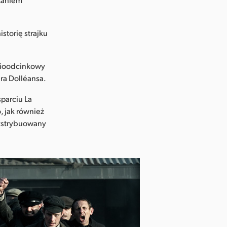
storię strajku
ścioodcinkowy
ra Dolléansa.
parciu La
, jak również
dystrybuowany