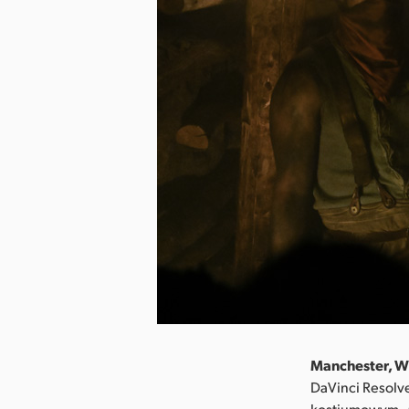
Manchester, Wi
DaVinci Resolv
kostiumowym „G