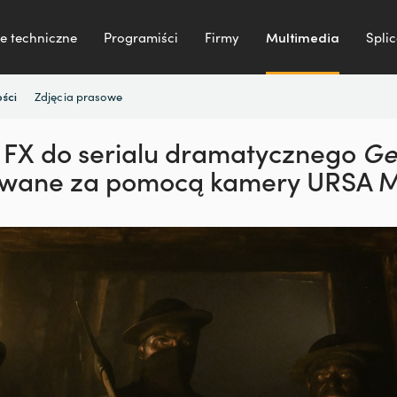
e techniczne
Programiści
Firmy
Multimedia
Splic
Zdjęcia prasowe
ści
 FX do
serialu dramatycznego
Ge
owane
za pomocą kamery URSA Mi