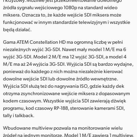
źródła sygnału wejściowego 1080p na standard wideo
miksera. Oznacza to, że każde wejście SDI miksera może
funkcjonować w innym standardzie telewizyjnym i wszystkie
będą działać.
Gama ATEM Constellation HD ma ogromną liczbę w pełni
niezależnych wyjść 3G-SDI. Nawet mały model 1 M/E ma 6
wyjść 3G-SDI. Model 2 M/E ma 12 wyjść 3G-SDI, a model 4
M/E ma aż 24 wyjścia 3G-SDI. Wyjścia SDI są bardzo wydajne,
ponieważ do każdego z nich można niezależnie kierować
dowolne wejście SDI lub dowolne źródło wewnętrzne.
Wyjścia SDI służą też do nagrywania ISO, gdzie każdy dek
otrzyma zsynchronizowane wejście miksera z dopasowanym
kodem czasowym. Wszystkie wyjścia SDI zawierają dźwięk
programu, kod czasowy RP-188, sterowanie kamerami SDI,
tally i talkback.
Wbudowane multiview pozwala na monitorowanie wielu
źródeł na jednym monitorze. Model 1 M/E zawiera 1 multiview,