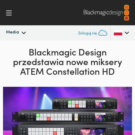
Media
Zaloguj się
Najnowsze wiadomości
Blackmagic Design
Argentina
przedstawia
nowe miksery
Australia
Archiwum wiadomości
ATEM Constellation HD
Austria
Zdjęcia prasowe
Brazil
Canada
China
Denmark