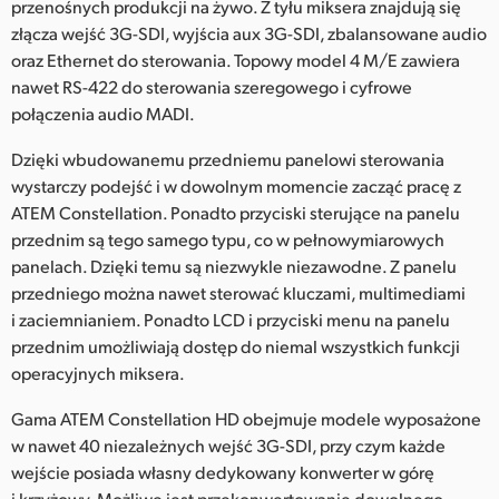
przenośnych produkcji na żywo. Z tyłu miksera znajdują się
UAE
złącza wejść 3G-SDI, wyjścia aux 3G-SDI, zbalansowane audio
oraz Ethernet do sterowania. Topowy model 4 M/E zawiera
Ukraine
nawet RS-422 do sterowania szeregowego i cyfrowe
połączenia audio MADI.
United Kingdom
Dzięki wbudowanemu przedniemu panelowi sterowania
United States
wystarczy podejść i w dowolnym momencie zacząć pracę z
ATEM Constellation. Ponadto przyciski sterujące na panelu
przednim są tego samego typu, co w pełnowymiarowych
panelach. Dzięki temu są niezwykle niezawodne. Z panelu
przedniego można nawet sterować kluczami, multimediami
i zaciemnianiem. Ponadto LCD i przyciski menu na panelu
przednim umożliwiają dostęp do niemal wszystkich funkcji
operacyjnych miksera.
Gama ATEM Constellation HD obejmuje modele wyposażone
w nawet 40 niezależnych wejść 3G-SDI, przy czym każde
wejście posiada własny dedykowany konwerter w górę
i krzyżowy. Możliwe jest przekonwertowanie dowolnego