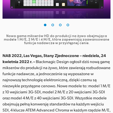
Finland
France
Germany
Nowa gama mikserów HD do produkcji na żywo obejmująca
Hong Kong SAR, China
modele
1 M/E, 2 M/E i 4 M/E, które zapewniają zaawansowane
funkcje nadawcze w przystępnej cenie.
India
NAB 2022, Las Vegas, Stany Zjednoczone – niedziela, 24
Italy
kwietnia 2022 r. –
Blackmagic Design ogłosił dziś nową gamę
mikserów do produkcji na żywo, które zawierają rozbudowane
Japan
funkcje nadawcze, a jednocześnie są wyposażone w
najnowszą technologię elektroniczną, dzięki czemu są
Korea
niezwykle przystępne cenowo. Nowe modele to: model 1 M/E
z 10 wejściami 3G-SDI, model 2 M/E z 20 wejściami 3G-SDI
Mexico
oraz model 4 M/E z 40 wejściami 3G-SDI. Wszystkie modele
Malaysia
obejmują pełną konwersję standardów na każdym wejściu
SDI, 4 klucze ATEM Advanced Chroma w każdym rzędzie M/E,