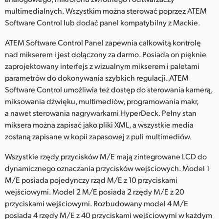
multimedialnych. Wszystkim można sterować poprzez ATEM
Software Control lub dodać panel kompatybilny z Mackie.
ATEM Software Control Panel zapewnia całkowitą kontrolę
nad mikserem i jest dołączony za darmo. Posiada on pięknie
zaprojektowany interfejs z wizualnym mikserem i paletami
parametrów do dokonywania szybkich regulacji. ATEM
Software Control umożliwia też dostęp do sterowania kamerą,
miksowania dźwięku, multimediów, programowania makr,
a nawet sterowania nagrywarkami HyperDeck. Pełny stan
miksera można zapisać jako pliki XML, a wszystkie media
zostaną zapisane w kopii zapasowej z puli multimediów.
Wszystkie rzędy przycisków M/E mają zintegrowane LCD do
dynamicznego oznaczania przycisków wejściowych. Model 1
M/E posiada pojedynczy rząd M/E z 10 przyciskami
wejściowymi. Model 2 M/E posiada 2 rzędy M/E z 20
przyciskami wejściowymi. Rozbudowany model 4 M/E
posiada 4 rzędy M/E z 40 przyciskami wejściowymi w każdym