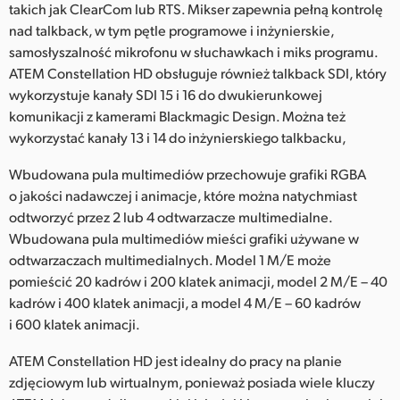
takich jak ClearCom lub RTS. Mikser zapewnia pełną kontrolę
nad talkback, w tym pętle programowe i inżynierskie,
samosłyszalność mikrofonu w słuchawkach i miks programu.
ATEM Constellation HD obsługuje również talkback SDI, który
wykorzystuje kanały SDI 15 i 16 do dwukierunkowej
komunikacji z kamerami Blackmagic Design. Można też
wykorzystać kanały 13 i 14 do inżynierskiego talkbacku,
Wbudowana pula multimediów przechowuje grafiki RGBA
o jakości nadawczej i animacje, które można natychmiast
odtworzyć przez 2 lub 4 odtwarzacze multimedialne.
Wbudowana pula multimediów mieści grafiki używane w
odtwarzaczach multimedialnych. Model 1 M/E może
pomieścić 20 kadrów i 200 klatek animacji, model 2 M/E – 40
kadrów i 400 klatek animacji, a model 4 M/E – 60 kadrów
i 600 klatek animacji.
ATEM Constellation HD jest idealny do pracy na planie
zdjęciowym lub wirtualnym, ponieważ posiada wiele kluczy