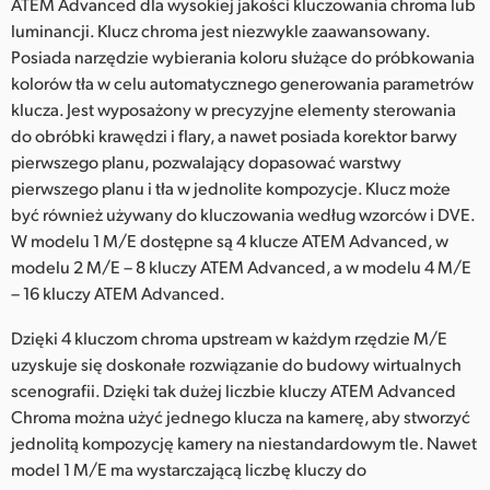
ATEM Advanced dla wysokiej jakości kluczowania chroma lub
luminancji. Klucz chroma jest niezwykle zaawansowany.
Posiada narzędzie wybierania koloru służące do próbkowania
kolorów tła w celu automatycznego generowania parametrów
klucza. Jest wyposażony w precyzyjne elementy sterowania
do obróbki krawędzi i flary, a nawet posiada korektor barwy
pierwszego planu, pozwalający dopasować warstwy
pierwszego planu i tła w jednolite kompozycje. Klucz może
być również używany do kluczowania według wzorców i DVE.
W modelu 1 M/E dostępne są 4 klucze ATEM Advanced, w
modelu 2 M/E – 8 kluczy ATEM Advanced, a w modelu 4 M/E
– 16 kluczy ATEM Advanced.
Dzięki 4 kluczom chroma upstream w każdym rzędzie M/E
uzyskuje się doskonałe rozwiązanie do budowy wirtualnych
scenografii. Dzięki tak dużej liczbie kluczy ATEM Advanced
Chroma można użyć jednego klucza na kamerę, aby stworzyć
jednolitą kompozycję kamery na niestandardowym tle. Nawet
model 1 M/E ma wystarczającą liczbę kluczy do