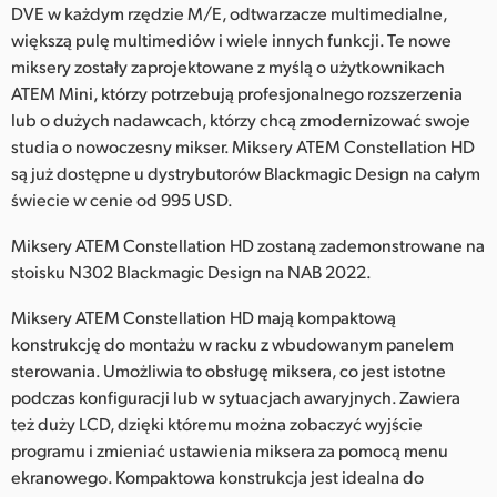
Netherlands
DVE w każdym rzędzie M/E, odtwarzacze multimedialne,
większą pulę multimediów i wiele innych funkcji. Te nowe
New Zealand
miksery zostały zaprojektowane z myślą o użytkownikach
ATEM Mini, którzy potrzebują profesjonalnego rozszerzenia
Norway
lub o dużych nadawcach, którzy chcą zmodernizować swoje
Polska
studia o nowoczesny mikser. Miksery ATEM Constellation HD
są już dostępne u dystrybutorów Blackmagic Design na całym
Portugal
świecie w cenie od 995 USD.
Singapore
Miksery ATEM Constellation HD zostaną zademonstrowane na
stoisku N302 Blackmagic Design na NAB 2022.
South Africa
Miksery ATEM Constellation HD mają kompaktową
Spain
konstrukcję do montażu w racku z wbudowanym panelem
sterowania. Umożliwia to obsługę miksera, co jest istotne
Sweden
podczas konfiguracji lub w sytuacjach awaryjnych. Zawiera
też duży LCD, dzięki któremu można zobaczyć wyjście
Chinese Taipei
programu i zmieniać ustawienia miksera za pomocą menu
ekranowego. Kompaktowa konstrukcja jest idealna do
Turkey