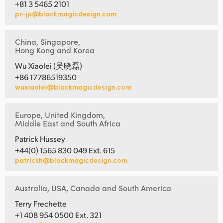
+81 3 5465 2101
pr-jp@blackmagicdesign.com
China, Singapore,
Hong Kong and Korea
Wu Xiaolei (吴晓磊)
+86 17786519350
wuxiaolei@blackmagicdesign.com
Europe, United Kingdom,
Middle East and South Africa
Patrick Hussey
+44(0) 1565 830 049 Ext. 615
patrickh@blackmagicdesign.com
Australia, USA, Canada and South America
Terry Frechette
+1 408 954 0500 Ext. 321