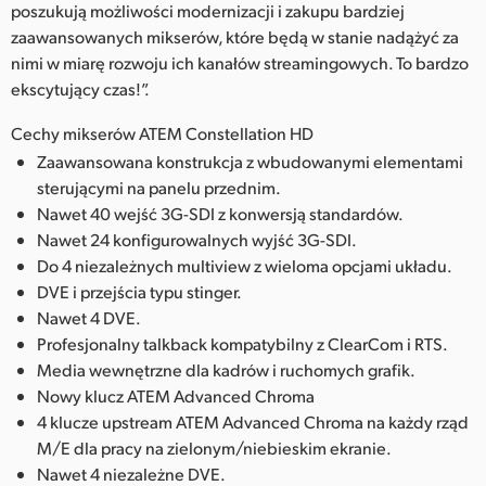
poszukują możliwości modernizacji i zakupu bardziej
zaawansowanych mikserów, które będą w stanie nadążyć za
nimi w miarę rozwoju ich kanałów streamingowych. To bardzo
ekscytujący czas!”.
Cechy mikserów ATEM Constellation HD
Zaawansowana konstrukcja z wbudowanymi elementami
sterującymi na panelu przednim.
Nawet 40 wejść 3G-SDI z konwersją standardów.
Nawet 24 konfigurowalnych wyjść 3G-SDI.
Do 4 niezależnych multiview z wieloma opcjami układu.
DVE i przejścia typu stinger.
Nawet 4 DVE.
Profesjonalny talkback kompatybilny z ClearCom i RTS.
Media wewnętrzne dla kadrów i ruchomych grafik.
Nowy klucz ATEM Advanced Chroma
4 klucze upstream ATEM Advanced Chroma na każdy rząd
M/E dla pracy na zielonym/niebieskim ekranie.
Nawet 4 niezależne DVE.