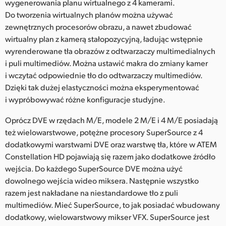
wygenerowania planu wirtualnego z 4 kamerami.
Do tworzenia wirtualnych planów można używać
zewnętrznych procesorów obrazu, a nawet zbudować
wirtualny plan z kamerą stałopozycyjną, ładując wstępnie
wyrenderowane tła obrazów z odtwarzaczy multimedialnych
i puli multimediów. Można ustawić makra do zmiany kamer
i wczytać odpowiednie tło do odtwarzaczy multimediów.
Dzięki tak dużej elastyczności można eksperymentować
i wypróbowywać różne konfiguracje studyjne.
Oprócz DVE w rzędach M/E, modele 2 M/E i 4 M/E posiadają
też wielowarstwowe, potężne procesory SuperSource z 4
dodatkowymi warstwami DVE oraz warstwę tła, które w ATEM
Constellation HD pojawiają się razem jako dodatkowe źródło
wejścia. Do każdego SuperSource DVE można użyć
dowolnego wejścia wideo miksera. Następnie wszystko
razem jest nakładane na niestandardowe tło z puli
multimediów. Mieć SuperSource, to jak posiadać wbudowany
dodatkowy, wielowarstwowy mikser VFX. SuperSource jest