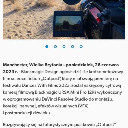
Finland
France
Germany
Hong Kong SAR, China
India
Manchester, Wielka Brytania - poniedziałek, 26 czerwca
Italy
2023 r. -
Blackmagic Design ogłosił dziś, że krótkometrażowy
film science fiction „Outpost”, który miał swoją premierę na
Japan
festiwalu Dances With Films 2023, został nakręcony cyfrową
Korea
kamerą filmową Blackmagic URSA Mini Pro 12K i wykończony
w oprogramowaniu DaVinci Resolve Studio do montażu,
Mexico
korekcji barwnej, efektów wizualnych (VFX)
i postprodukcji dźwięku.
Malaysia
Rozgrywający się na futurystycznym pustkowiu „Outpost”