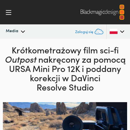
Media
Zaloguj się
Najnowsze wiadomości
Krótkometrażowy film sci-fi
Argentina
Outpost
nakręcony za pomocą
Australia
Archiwum wiadomości
URSA Mini Pro 12K
i poddany
Austria
korekcji w DaVinci
Zdjęcia prasowe
Resolve Studio
Brazil
Canada
China
Denmark