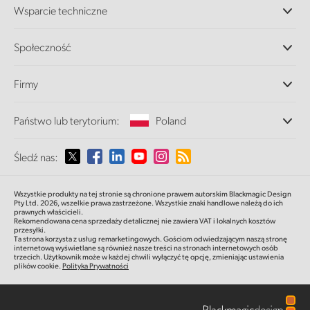
Wsparcie techniczne
DaVinci Resolve i oprogramowanie Fusion
Miksery produkcyjne ATEM
Dystrybutorzy
Społeczność
Ultimatte
Centrum wsparcia technicznego
Nagrywarki dyskowe
Skontaktuj się z nami
Splice Community
Firmy
Przechwytywanie i odtwarzanie
Skaner Cintel
Oddziały
Konwersja standardów
Państwo lub terytorium:
Poland
O nas
Konwertery nadawcze
Partnerzy
Monitorowanie
Proszę wybrać państwo lub terytorium
Śledź nas:
Multimedia
Pamięć sieciowa
MultiView
Argentina
Wszystkie produkty na tej stronie są chronione prawem autorskim Blackmagic Design
Routing i dystrybucja
Pty Ltd. 2026,
wszelkie prawa zastrzeżone.
Wszystkie znaki handlowe należą do ich
prawnych właścicieli.
Transmisja i kodowanie
Australia
Rekomendowana cena sprzedaży detalicznej nie zawiera VAT i lokalnych kosztów
przesyłki.
Ta strona korzysta z usług remarketingowych. Gościom odwiedzającym naszą stronę
internetową wyświetlane są również nasze treści na stronach internetowych osób
Austria
trzecich. Użytkownik może w każdej chwili wyłączyć tę opcję, zmieniając ustawienia
plików cookie.
Polityka Prywatności
Brazil