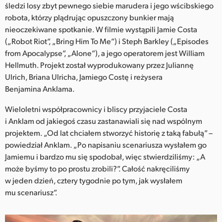
Netherlands
śledzi losy zbyt pewnego siebie marudera i jego wścibskiego
robota, którzy plądrując opuszczony bunkier mają
New Zealand
nieoczekiwane spotkanie. W filmie wystąpili Jamie Costa
(„Robot Riot”, „Bring Him To Me”) i Steph Barkley („Episodes
Norway
from Apocalypse”, „Alone”), a jego operatorem jest William
Hellmuth. Projekt został wyprodukowany przez Juliannę
Polska
Ulrich, Briana Ulricha, Jamiego Costę i reżysera
Portugal
Benjamina Anklama.
Singapore
Wieloletni współpracownicy i bliscy przyjaciele Costa
i Anklam od jakiegoś czasu zastanawiali się nad wspólnym
South Africa
projektem. „Od lat chciałem stworzyć historię z taką fabułą” –
powiedział Anklam. „Po napisaniu scenariusza wysłałem go
Spain
Jamiemu i bardzo mu się spodobał, więc stwierdziliśmy: „A
może byśmy to po prostu zrobili?”. Całość nakręciliśmy
Sweden
w jeden dzień, cztery tygodnie po tym, jak wysłałem
mu scenariusz”.
Chinese Taipei
Turkey