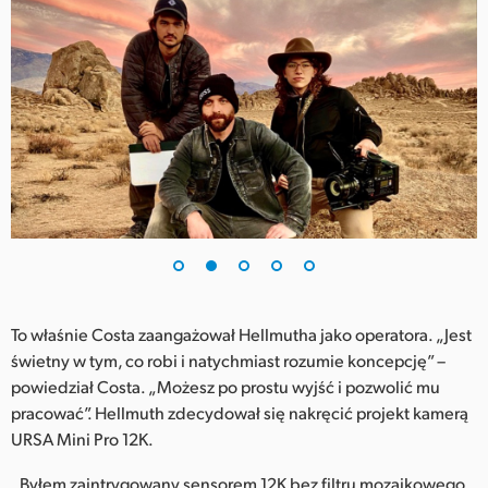
UAE
Ukraine
United Kingdom
United States
To właśnie Costa zaangażował Hellmutha jako operatora. „Jest
świetny w tym, co robi i natychmiast rozumie koncepcję” –
powiedział Costa. „Możesz po prostu wyjść i pozwolić mu
pracować”. Hellmuth zdecydował się nakręcić projekt kamerą
URSA Mini Pro 12K.
„Byłem zaintrygowany sensorem 12K bez filtru mozaikowego