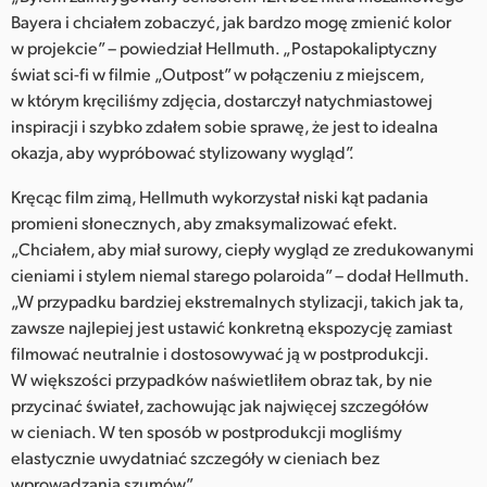
Bayera i chciałem zobaczyć, jak bardzo mogę zmienić kolor
w projekcie” – powiedział Hellmuth. „Postapokaliptyczny
świat sci-fi w filmie „Outpost” w połączeniu z miejscem,
w którym kręciliśmy zdjęcia, dostarczył natychmiastowej
inspiracji i szybko zdałem sobie sprawę, że jest to idealna
okazja, aby wypróbować stylizowany wygląd”.
Kręcąc film zimą, Hellmuth wykorzystał niski kąt padania
promieni słonecznych, aby zmaksymalizować efekt.
„Chciałem, aby miał surowy, ciepły wygląd ze zredukowanymi
cieniami i stylem niemal starego polaroida” – dodał Hellmuth.
„W przypadku bardziej ekstremalnych stylizacji, takich jak ta,
zawsze najlepiej jest ustawić konkretną ekspozycję zamiast
filmować neutralnie i dostosowywać ją w postprodukcji.
W większości przypadków naświetliłem obraz tak, by nie
przycinać świateł, zachowując jak najwięcej szczegółów
w cieniach. W ten sposób w postprodukcji mogliśmy
elastycznie uwydatniać szczegóły w cieniach bez
wprowadzania szumów”.