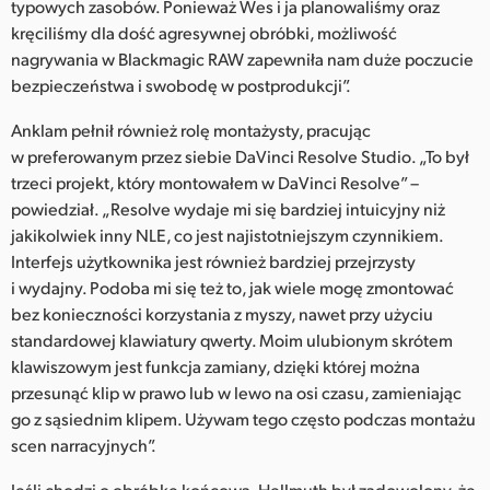
typowych zasobów. Ponieważ Wes i ja planowaliśmy oraz
kręciliśmy dla dość agresywnej obróbki, możliwość
nagrywania w Blackmagic RAW zapewniła nam duże poczucie
bezpieczeństwa i swobodę w postprodukcji”.
Anklam pełnił również rolę montażysty, pracując
w preferowanym przez siebie DaVinci Resolve Studio. „To był
trzeci projekt, który montowałem w DaVinci Resolve” –
powiedział. „Resolve wydaje mi się bardziej intuicyjny niż
jakikolwiek inny NLE, co jest najistotniejszym czynnikiem.
Interfejs użytkownika jest również bardziej przejrzysty
i wydajny. Podoba mi się też to, jak wiele mogę zmontować
bez konieczności korzystania z myszy, nawet przy użyciu
standardowej klawiatury qwerty. Moim ulubionym skrótem
klawiszowym jest funkcja zamiany, dzięki której można
przesunąć klip w prawo lub w lewo na osi czasu, zamieniając
go z sąsiednim klipem. Używam tego często podczas montażu
scen narracyjnych”.
Jeśli chodzi o obróbkę końcową, Hellmuth był zadowolony, że