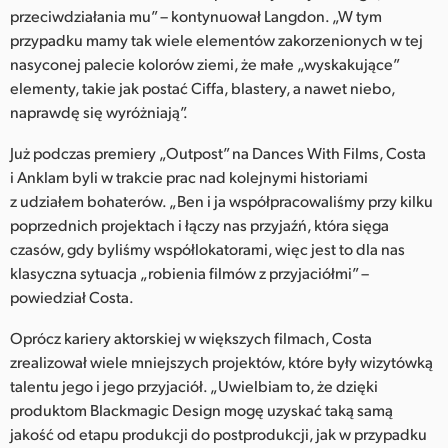
przeciwdziałania mu” – kontynuował Langdon. „W tym
przypadku mamy tak wiele elementów zakorzenionych w tej
nasyconej palecie kolorów ziemi, że małe „wyskakujące”
elementy, takie jak postać Ciffa, blastery, a nawet niebo,
naprawdę się wyróżniają”.
Już podczas premiery „Outpost” na Dances With Films, Costa
i Anklam byli w trakcie prac nad kolejnymi historiami
z udziałem bohaterów. „Ben i ja współpracowaliśmy przy kilku
poprzednich projektach i łączy nas przyjaźń, która sięga
czasów, gdy byliśmy współlokatorami, więc jest to dla nas
klasyczna sytuacja „robienia filmów z przyjaciółmi” –
powiedział Costa.
Oprócz kariery aktorskiej w większych filmach, Costa
zrealizował wiele mniejszych projektów, które były wizytówką
talentu jego i jego przyjaciół. „Uwielbiam to, że dzięki
produktom Blackmagic Design mogę uzyskać taką samą
jakość od etapu produkcji do postprodukcji, jak w przypadku