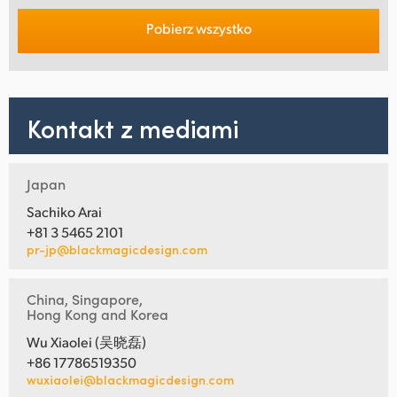
Pobierz wszystko
Kontakt z mediami
Japan
Sachiko Arai
+81 3 5465 2101
pr-jp@blackmagicdesign.com
China, Singapore,
Hong Kong and Korea
Wu Xiaolei (吴晓磊)
+86 17786519350
wuxiaolei@blackmagicdesign.com