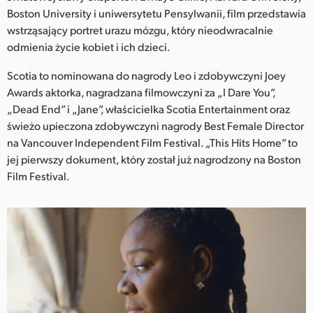
Netherlands
Boston University i uniwersytetu Pensylwanii, film przedstawia
wstrząsający portret urazu mózgu, który nieodwracalnie
New Zealand
odmienia życie kobiet i ich dzieci.
Norway
Scotia to nominowana do nagrody Leo i zdobywczyni Joey
Polska
Awards aktorka, nagradzana filmowczyni za „I Dare You”,
„Dead End” i „Jane”, właścicielka Scotia Entertainment oraz
Portugal
świeżo upieczona zdobywczyni nagrody Best Female Director
na Vancouver Independent Film Festival. „This Hits Home” to
Singapore
jej pierwszy dokument, który został już nagrodzony na Boston
Film Festival.
South Africa
Spain
Sweden
Chinese Taipei
Turkey