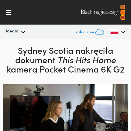
Media
Zaloguj się
Najnowsze wiadomości
Sydney Scotia nakręciła
Argentina
dokument
This Hits Home
Australia
Archiwum wiadomości
kamerą Pocket Cinema 6K G2
Austria
Zdjęcia prasowe
Brazil
Canada
China
Denmark