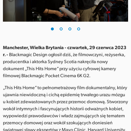
Finland
France
Germany
Hong Kong SAR, China
Manchester, Wielka Brytania - czwartek, 29 czerwca 2023
r. -
Blackmagic Design ogłosił dziś, że filmowczyni, reżyserka,
India
producentka i aktorka Sydney Scotia nakręciła nowy
dokument „This Hits Home” przy użyciu cyfrowej kamery
Italy
filmowej Blackmagic Pocket Cinema 6K G2.
Japan
„This Hits Home” to pełnometrażowy film dokumentalny, który
Korea
ujawnia niewidoczną i cichą epidemię trwałego urazu mózgu
u kobiet zdewastowanych przez przemoc domową. Stworzony
Mexico
wokół intymnych i fascynujących historii odważnych kobiet,
wypowiedzi prawodawców i władz zajmujących się tematem
Malaysia
przemocy domowej oraz wokół szokujących doniesień
światowej sławy ekspertów z Mayo Clinic, Harvard University,