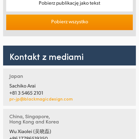
Pobierz publikację jako tekst
Pobierz wszystko
Kontakt z mediami
Japan
Sachiko Arai
+81 3 5465 2101
pr-jp@blackmagicdesign.com
China, Singapore,
Hong Kong and Korea
Wu Xiaolei (吴晓磊)
+86 17786519350