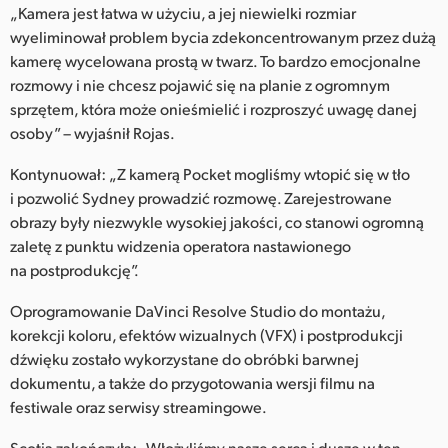
„Kamera jest łatwa w użyciu, a jej niewielki rozmiar
wyeliminował problem bycia zdekoncentrowanym przez dużą
kamerę wycelowana prostą w twarz. To bardzo emocjonalne
rozmowy i nie chcesz pojawić się na planie z ogromnym
sprzętem, która może onieśmielić i rozproszyć uwagę danej
osoby” – wyjaśnił Rojas.
Kontynuował: „Z kamerą Pocket mogliśmy wtopić się w tło
i pozwolić Sydney prowadzić rozmowę. Zarejestrowane
obrazy były niezwykle wysokiej jakości, co stanowi ogromną
zaletę z punktu widzenia operatora nastawionego
na postprodukcję”.
Oprogramowanie DaVinci Resolve Studio do montażu,
korekcji koloru, efektów wizualnych (VFX) i postprodukcji
dźwięku zostało wykorzystane do obróbki barwnej
dokumentu, a także do przygotowania wersji filmu na
festiwale oraz serwisy streamingowe.
Scotia zakończyła: „Włożyliśmy nasze serca i dusze w ten