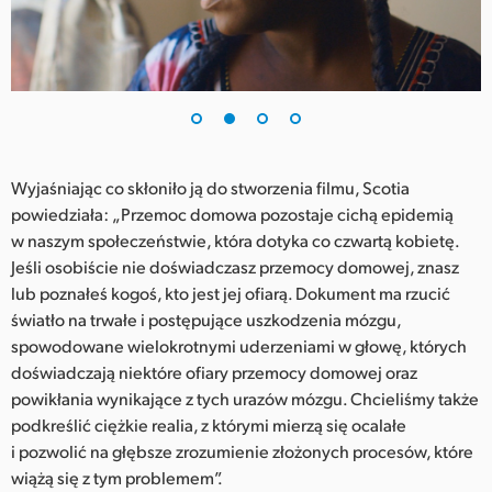
UAE
Ukraine
United Kingdom
United States
Wyjaśniając co skłoniło ją do stworzenia filmu, Scotia
powiedziała: „Przemoc domowa pozostaje cichą epidemią
w naszym społeczeństwie, która dotyka co czwartą kobietę.
Jeśli osobiście nie doświadczasz przemocy domowej, znasz
lub poznałeś kogoś, kto jest jej ofiarą. Dokument ma rzucić
światło na trwałe i postępujące uszkodzenia mózgu,
spowodowane wielokrotnymi uderzeniami w głowę, których
doświadczają niektóre ofiary przemocy domowej oraz
powikłania wynikające z tych urazów mózgu. Chcieliśmy także
podkreślić ciężkie realia, z którymi mierzą się ocalałe
i pozwolić na głębsze zrozumienie złożonych procesów, które
wiążą się z tym problemem”.