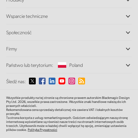
Profesjonalne kamery
Wsparcie techniczne
DaVinci Resolve i oprogramowanie Fusion
Miksery produkcyjne ATEM
Dystrybutorzy
Społeczność
Ultimatte
Centrum wsparcia technicznego
Nagrywarki dyskowe
Skontaktuj się z nami
Splice Community
Firmy
Przechwytywanie i odtwarzanie
Skaner Cintel
Oddziały
Konwersja standardów
Państwo lub terytorium:
Poland
O nas
Konwertery nadawcze
Partnerzy
Monitorowanie
Proszę wybrać państwo lub terytorium
Śledź nas:
Multimedia
Pamięć sieciowa
MultiView
Argentina
Wszystkie produkty na tej stronie są chronione prawem autorskim Blackmagic Design
Routing i dystrybucja
Pty Ltd. 2026,
wszelkie prawa zastrzeżone.
Wszystkie znaki handlowe należą do ich
prawnych właścicieli.
Transmisja i kodowanie
Australia
Rekomendowana cena sprzedaży detalicznej nie zawiera VAT i lokalnych kosztów
przesyłki.
Ta strona korzysta z usług remarketingowych. Gościom odwiedzającym naszą stronę
internetową wyświetlane są również nasze treści na stronach internetowych osób
Austria
trzecich. Użytkownik może w każdej chwili wyłączyć tę opcję, zmieniając ustawienia
plików cookie.
Polityka Prywatności
Brazil