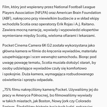
Film, który jest wspierany przez National Football League
Players Association (NFLPA) oraz American Brain Foundation
(ABF), nakręcono przy niewielkim budżecie a w skład ekipy
wchodziła Scotia oraz operatorzy Erik Rojas i A.J. Raitano.
Zawiera mocną narrację, wywiady i wypowiedzi ekspertów
wymieniane między Scotią, wieloma ofiarami i lekarzami.
Pocket Cinema Camera 6K G2 została wykorzystana jako
główna kamera w filmie do kręcenia wywiadów, materiału
uzupełniającego i scen wewnątrz samochodu. Biorąc pod
uwagę powagę tematu, Scotia musiała dołożyć starań, by
osoby udzielające wywiadów czuły się komfortowo
i spokojnie. Duża kamera, wymagająca rozbudowanego
oświetlenia i sprzętu odpadała.
„75% filmu nakręciliśmy kamerą Pocket. Używaliśmy jej do
pracy w Ameryce Północnej, bo filmowaliśmy wywiady
w takich miastach, jak Boston, Nowy Jork czy Colorado
Springs. Śledziliśmy historie życia tych ludzi, pokazując