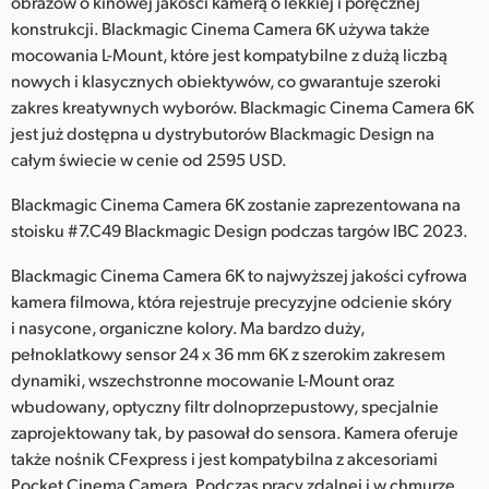
obrazów o kinowej jakości kamerą o lekkiej i poręcznej
Netherlands
konstrukcji. Blackmagic Cinema Camera 6K używa także
New Zealand
mocowania L-Mount, które jest kompatybilne z dużą liczbą
nowych i klasycznych obiektywów, co gwarantuje szeroki
Norway
zakres kreatywnych wyborów. Blackmagic Cinema Camera 6K
jest już dostępna u dystrybutorów Blackmagic Design na
Polska
całym świecie w cenie od 2595 USD.
Portugal
Blackmagic Cinema Camera 6K zostanie zaprezentowana na
stoisku #7.C49 Blackmagic Design podczas targów IBC 2023.
Singapore
Blackmagic Cinema Camera 6K to najwyższej jakości cyfrowa
South Africa
kamera filmowa, która rejestruje precyzyjne odcienie skóry
i nasycone, organiczne kolory. Ma bardzo duży,
Spain
pełnoklatkowy sensor 24 x 36 mm 6K z szerokim zakresem
Sweden
dynamiki, wszechstronne mocowanie L-Mount oraz
wbudowany, optyczny filtr dolnoprzepustowy, specjalnie
Chinese Taipei
zaprojektowany tak, by pasował do sensora. Kamera oferuje
także nośnik CFexpress i jest kompatybilna z akcesoriami
Turkey
Pocket Cinema Camera. Podczas pracy zdalnej i w chmurze