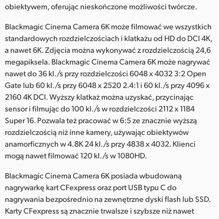
obiektywem, oferując nieskończone możliwości twórcze.
Blackmagic Cinema Camera 6K może filmować we wszystkich
standardowych rozdzielczościach i klatkażu od HD do DCI 4K,
a nawet 6K. Zdjęcia można wykonywać z rozdzielczością 24,6
megapiksela. Blackmagic Cinema Camera 6K może nagrywać
nawet do 36 kl./s przy rozdzielczości 6048 x 4032 3:2 Open
Gate lub 60 kl./s przy 6048 x 2520 2.4:1 i 60 kl./s przy 4096 x
2160 4K DCI. Wyższy klatkaż można uzyskać, przycinając
sensor i filmując do 100 kl./s w rozdzielczości 2112 x 1184
Super 16. Pozwala też pracować w 6:5 ze znacznie wyższą
rozdzielczością niż inne kamery, używając obiektywów
anamorficznych w 4.8K 24 kl./s przy 4838 x 4032. Klienci
mogą nawet filmować 120 kl./s w 1080HD.
Blackmagic Cinema Camera 6K posiada wbudowaną
nagrywarkę kart CFexpress oraz port USB typu C do
nagrywania bezpośrednio na zewnętrzne dyski flash lub SSD.
Karty CFexpress są znacznie trwalsze i szybsze niż nawet