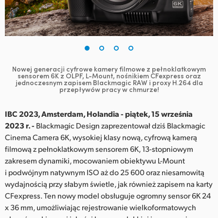
Finland
France
Germany
Nowej generacji cyfrowe kamery filmowe z pełnoklatkowym
Hong Kong SAR, China
sensorem 6K z OLPF, L-Mount, nośnikiem CFexpress oraz
jednoczesnym zapisem Blackmagic RAW i proxy H.264 dla
przepływów pracy w chmurze!
India
IBC 2023, Amsterdam, Holandia - piątek, 15 września
Italy
2023 r. -
Blackmagic Design zaprezentował dziś Blackmagic
Japan
Cinema Camera 6K, wysokiej klasy nową, cyfrową kamerą
filmową z pełnoklatkowym sensorem 6K, 13-stopniowym
Korea
zakresem dynamiki, mocowaniem obiektywu L-Mount
i podwójnym natywnym ISO aż do 25 600 oraz niesamowitą
Mexico
wydajnością przy słabym świetle, jak również zapisem na karty
CFexpress. Ten nowy model obsługuje ogromny sensor 6K 24
Malaysia
x 36 mm, umożliwiając rejestrowanie wielkoformatowych