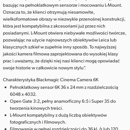
bazując na pełnoklatkowym sensorze i mocowaniu L-Mount.
Oznacza to, że klienci otrzymują niesamowite,
wielkoformatowe obrazy w niezwykle przenośnej konstrukcji,
która jest kompatybilna z akcesoriami już przez nich
posiadanymi. L-Mount otwiera niebywałe możliwości twórcze,
pozwalając na użycie najnowszych obiektywów Leica lub
klasycznych szkieł w zupełnie inny sposób. To najwyższej
jakości kamera filmowa zaprojektowana do wysokiej klasy
prac i uważamy, że dzięki niej nasi klienci mogą opowiadać
swoje historie w całkowicie nowym stylu”.
Charakterystyka Blackmagic Cinema Camera 6K
Pełnoklatkowy sensor 6K 36 x 24 mm z rozdzielczością
6048 x 4032.
Open Gate 3:2, pełny anamorficzny 6:5 i Super 35 do
tworzenia kinowych treści.
L-Mount kompatybilny z dużą liczbą obiektywów
fotograficznych i filmowych.
Filmowanie w pełnej rozdzielczości do 36 kl./s lub 120