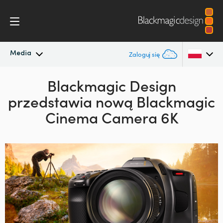
Media
Zaloguj się
Najnowsze wiadomości
Blackmagic Design
Argentina
przedstawia
nową Blackmagic
Australia
Archiwum wiadomości
Cinema Camera 6K
Austria
Zdjęcia prasowe
Brazil
Canada
China
Denmark