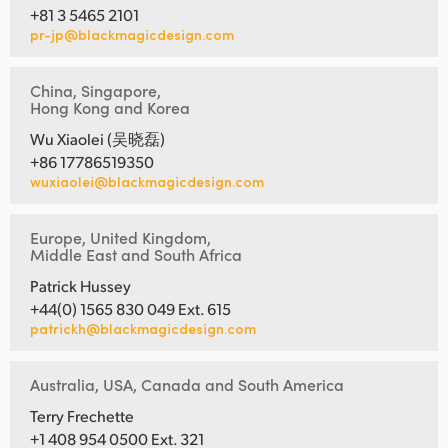
+81 3 5465 2101
pr-jp@blackmagicdesign.com
China, Singapore,
Hong Kong and Korea
Wu Xiaolei (吴晓磊)
+86 17786519350
wuxiaolei@blackmagicdesign.com
Europe, United Kingdom,
Middle East and South Africa
Patrick Hussey
+44(0) 1565 830 049 Ext. 615
patrickh@blackmagicdesign.com
Australia, USA, Canada and South America
Terry Frechette
+1 408 954 0500 Ext. 321