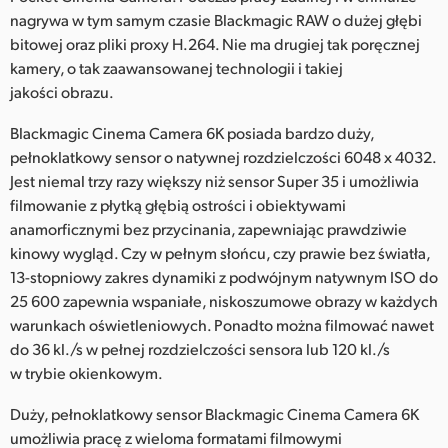
nagrywa w tym samym czasie Blackmagic RAW o dużej głębi
UAE
bitowej oraz pliki proxy H.264. Nie ma drugiej tak poręcznej
kamery, o tak zaawansowanej technologii i takiej
Ukraine
jakości obrazu.
United Kingdom
Blackmagic Cinema Camera 6K posiada bardzo duży,
United States
pełnoklatkowy sensor o natywnej rozdzielczości 6048 x 4032.
Jest niemal trzy razy większy niż sensor Super 35 i umożliwia
filmowanie z płytką głębią ostrości i obiektywami
anamorficznymi bez przycinania, zapewniając prawdziwie
kinowy wygląd. Czy w pełnym słońcu, czy prawie bez światła,
13-stopniowy zakres dynamiki z podwójnym natywnym ISO do
25 600 zapewnia wspaniałe, niskoszumowe obrazy w każdych
warunkach oświetleniowych. Ponadto można filmować nawet
do 36 kl./s w pełnej rozdzielczości sensora lub 120 kl./s
w trybie okienkowym.
Duży, pełnoklatkowy sensor Blackmagic Cinema Camera 6K
umożliwia pracę z wieloma formatami filmowymi