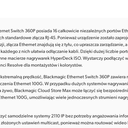
ernet Switch 360P posiada 16 całkowicie niezależnych portów Et
ch standardowe złącza RJ-45. Ponieważ urządzenie zostało zapr
zji, złącza Ethernet znajdują się z tyłu, co upraszcza zarządzanie
każdego z nich ułatwia odłączanie kabli. Dzięki dużej liczbie p
e macierze nagrywarek HyperDeck ISO. Wystarczy podłączyć wie
nci Resolve dla montażystów i kolorystów.
kstremalną prędkość, Blackmagic Ethernet Switch 360P zawiera
ączenia Ethernet 100G. W przypadku dużych systemów nagrywan
na żywo, Blackmagic Cloud Store Max może łączyć się bezpośredn
Ethernet 100G, umożliwiając wiele jednoczesnych strumieni nag
rzyć samodzielne systemy 2110 IP bez potrzeby angażowania inf
 złożonych ustawień multicast, ponieważ można routować wideo 