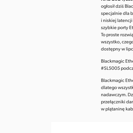
ogłosił dziś Bl
specjalnie dla 
i niskiej laten
szybkie porty E
To proste rozwi
wszystko, czego
dostępny w lip
Blackmagic Eth
#SL5005 podcz
Blackmagic Ethe
dlatego wszystki
nadawczym. Dzi
przełączniki da
w plątaninę kabl