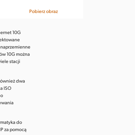
Pobierz obraz
hernet 10G
ojektowane
, a naprzemienne
ortów 10G można
le stacji
 również dwa
ia ISO
io
rywania
ormatyka do
IP za pomocą