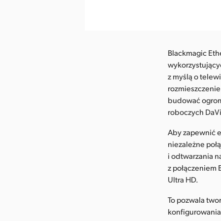
Blackmagic Eth
wykorzystujący
z myślą o telewi
rozmieszczenie 
budować ogromn
roboczych DaVi
Aby zapewnić e
niezależne poł
i odtwarzania 
z połączeniem 
Ultra HD.
To pozwala two
konfigurowania