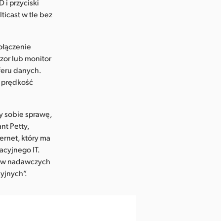
 i przyciski
ticast w tle bez
ołączenie
zor lub monitor
feru danych.
e prędkość
y sobie sprawę,
nt Petty,
ernet, który ma
acyjnego IT.
emów nadawczych
yjnych”.