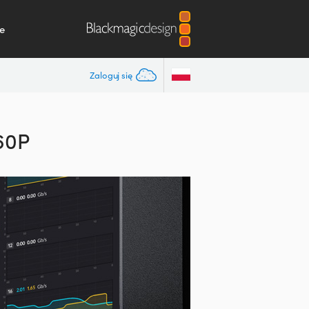
e
Zaloguj się
60P