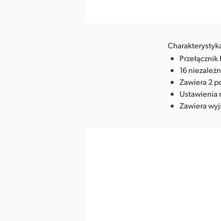
Pobierz obraz
Charakterystyk
Przełącznik 
16 niezależ
Zawiera 2 p
Ustawienia m
Zawiera wyj