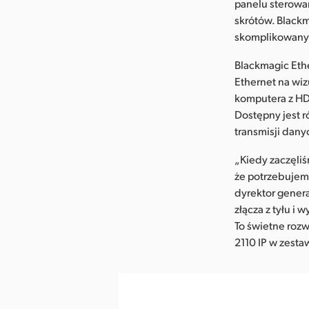
panelu sterowan
skrótów. Blackm
skomplikowanyc
Blackmagic Eth
Ethernet na wi
komputera z HD
Dostępny jest 
transmisji dany
„Kiedy zaczęliś
że potrzebujemy
dyrektor genera
złącza z tyłu i 
To świetne roz
2110 IP w zest