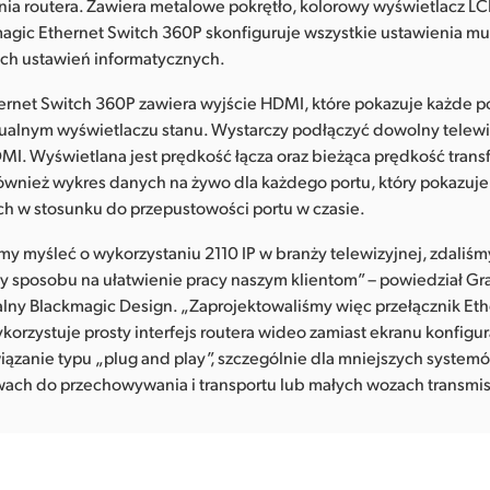
ia routera. Zawiera metalowe pokrętło, kolorowy wyświetlacz LCD
agic Ethernet Switch 360P skonfiguruje wszystkie ustawienia mul
h ustawień informatycznych.
ernet Switch 360P zawiera wyjście HDMI, które pokazuje każde p
zualnym wyświetlaczu stanu. Wystarczy podłączyć dowolny telewi
MI. Wyświetlana jest prędkość łącza oraz bieżąca prędkość trans
również wykres danych na żywo dla każdego portu, który pokazuj
ch w stosunku do przepustowości portu w czasie.
my myśleć o wykorzystaniu 2110 IP w branży telewizyjnej, zdaliśm
 sposobu na ułatwienie pracy naszym klientom” – powiedział Gra
lny Blackmagic Design. „Zaprojektowaliśmy więc przełącznik Eth
wykorzystuje prosty interfejs routera wideo zamiast ekranu konfigur
wiązanie typu „plug and play”, szczególnie dla mniejszych syst
awach do przechowywania i transportu lub małych wozach transmis