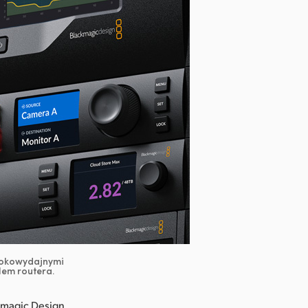
ysokowydajnymi
lem routera.
magic Design