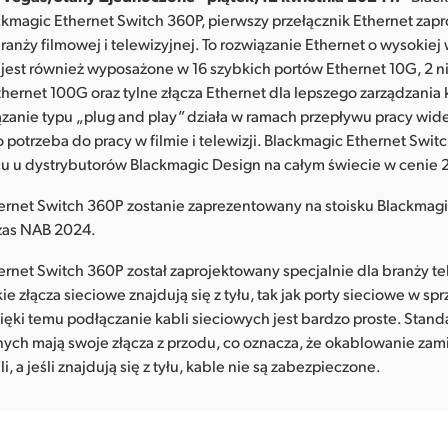
ackmagic Ethernet Switch 360P, pierwszy przełącznik Ethernet za
branży filmowej i telewizyjnej. To rozwiązanie Ethernet o wysokiej
cji jest również wyposażone w 16 szybkich portów Ethernet 10G, 2 
thernet 100G oraz tylne złącza Ethernet dla lepszego zarządzania 
ązanie typu „plug and play” działa w ramach przepływu pracy wide
 potrzeba do pracy w filmie i telewizji. Blackmagic Ethernet Swi
cu u dystrybutorów Blackmagic Design na całym świecie w cenie
ernet Switch 360P zostanie zaprezentowany na stoisku Blackmag
as NAB 2024.
rnet Switch 360P został zaprojektowany specjalnie dla branży te
e złącza sieciowe znajdują się z tyłu, tak jak porty sieciowe w spr
ęki temu podłączanie kabli sieciowych jest bardzo proste. Stan
nych mają swoje złącza z przodu, co oznacza, że okablowanie zami
i, a jeśli znajdują się z tyłu, kable nie są zabezpieczone.