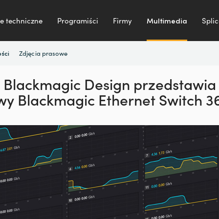
e techniczne
Programiści
Firmy
Multimedia
Splic
Zdjęcia prasowe
ści
Blackmagic Design przedstawia
wy Blackmagic Ethernet Switch 3