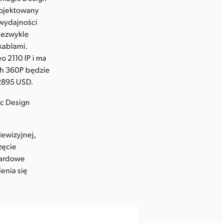
projektowany
 wydajności
niezwykle
kablami.
o 2110 IP i ma
tch 360P będzie
 2895 USD.
ic Design
lewizyjnej,
zęcie
dardowe
enia się