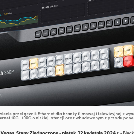
wiecie przełącznik Ethernet dla branży filmowej i telewizyjnej z w
ernet 10G i 100G o niskiej latencji oraz wbudowanym z przodu pane
Vegas, Stany Zjednoczone - piątek, 12 kwietnia 2024 r. -
Black