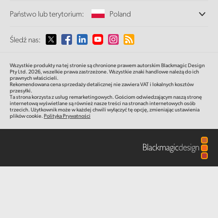
Oddziały
Finland
Konwersja standardów
Państwo lub terytorium:
Poland
Galeria
O nas
Konwertery nadawcze
Partnerzy
France
Monitorowanie
Proszę wybrać państwo lub terytorium
Śledź nas:
Multimedia
Specyfikacje
Pamięć sieciowa
Germany
MultiView
Argentina
Wszystkie produkty na tej stronie są chronione prawem autorskim Blackmagic Design
Routing i dystrybucja
Hong Kong SAR, China
Pty Ltd. 2026,
wszelkie prawa zastrzeżone.
Wszystkie znaki handlowe należą do ich
prawnych właścicieli.
Transmisja i kodowanie
Australia
Rekomendowana cena sprzedaży detalicznej nie zawiera VAT i lokalnych kosztów
przesyłki.
India
Ta strona korzysta z usług remarketingowych. Gościom odwiedzającym naszą stronę
internetową wyświetlane są również nasze treści na stronach internetowych osób
Austria
trzecich. Użytkownik może w każdej chwili wyłączyć tę opcję, zmieniając ustawienia
Italy
plików cookie.
Polityka Prywatności
Brazil
Japan
Canada
Korea
China
Mexico
Malaysia
Denmark