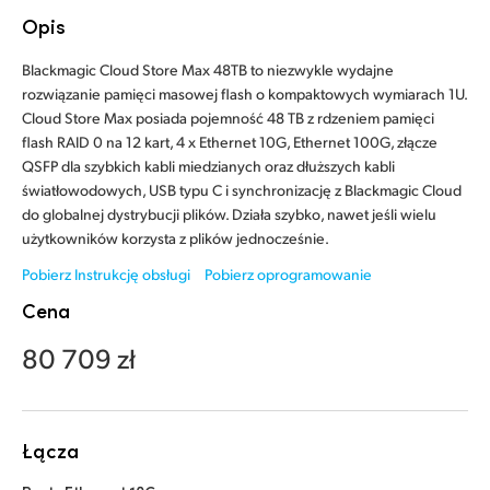
Finland
Opis
France
Blackmagic Cloud Store Max 48TB to niezwykle wydajne
rozwiązanie pamięci masowej flash o kompaktowych wymiarach 1U.
Germany
Cloud Store Max posiada pojemność 48 TB z rdzeniem pamięci
flash RAID 0 na 12 kart, 4 x Ethernet 10G, Ethernet 100G, złącze
Hong Kong SAR, China
QSFP dla szybkich kabli miedzianych oraz dłuższych kabli
światłowodowych, USB typu C i synchronizację z Blackmagic Cloud
India
do globalnej dystrybucji plików. Działa szybko, nawet jeśli wielu
użytkowników korzysta z plików jednocześnie.
Italy
Pobierz Instrukcję obsługi
Pobierz oprogramowanie
Japan
Cena
80 709 zł
Korea
Mexico
Malaysia
Łącza