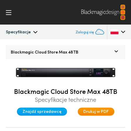
Specyfikacje
Zaloguj się
Blackmagic Cloud Store Mini/Max/Ultra
Argentina
Blackmagic
Cloud Store Max 48TB
Australia
Galeria
Austria
DaVinci Resolve Replay
Brazil
Blackmagic Cloud Store Max 48TB
Specyfikacje
Specyfikacje techniczne
Canada
Znajdź sprzedawcę
Drukuj w PDF
China
Denmark