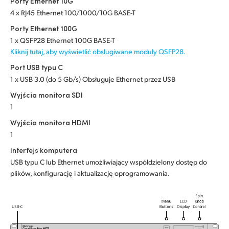
Porty Ethernet 10G
Netherlands
4 x RJ45 Ethernet 100/1000/10G BASE-T
New Zealand
Porty Ethernet 100G
1 x QSFP28 Ethernet 100G BASE-T
Norway
Kliknij tutaj, aby wyświetlić obsługiwane moduły QSFP28.
Polska
Port USB typu C
1 x USB 3.0 (do 5 Gb/s) Obsługuje Ethernet przez USB
Portugal
Wyjścia monitora SDI
1
Singapore
Wyjścia monitora HDMI
South Africa
1
Interfejs komputera
Spain
USB typu C lub Ethernet umożliwiający współdzielony dostęp do
plików, konfigurację i aktualizację oprogramowania.
Sweden
Chinese Taipei
Turkey