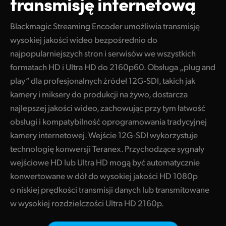
transmisję internetową
Finland
Blackmagic Streaming Encoder umożliwia transmisję
France
wysokiej jakości wideo bezpośrednio do
najpopularniejszych stron i serwisów we wszystkich
Germany
formatach HD i Ultra HD do 2160p60. Obsługa „plug and
Hong Kong SAR, China
play” dla profesjonalnych źródeł 12G-SDI, takich jak
kamery i miksery do produkcji na żywo, dostarcza
India
najlepszej jakości wideo, zachowując przy tym łatwość
Italy
obsługi i kompatybilność oprogramowania tradycyjnej
kamery internetowej. Wejście 12G-SDI wykorzystuje
Japan
technologię konwersji Teranex. Przychodzące sygnały
wejściowe HD lub Ultra HD mogą być automatycznie
Korea
konwertowane w dół do wysokiej jakości HD 1080p
Mexico
o niskiej prędkości transmisji danych lub transmitowane
w wysokiej rozdzielczości Ultra HD 2160p.
Malaysia