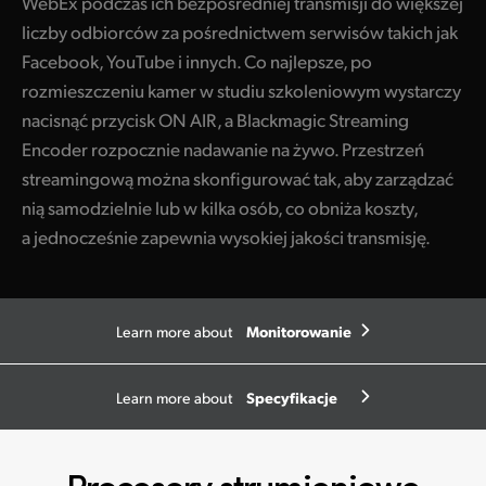
WebEx podczas ich bezpośredniej transmisji do większej
liczby odbiorców za pośrednictwem serwisów takich jak
Facebook, YouTube i innych. Co najlepsze, po
rozmieszczeniu kamer w studiu szkoleniowym wystarczy
nacisnąć przycisk ON AIR, a Blackmagic Streaming
Encoder rozpocznie nadawanie na żywo. Przestrzeń
streamingową można skonfigurować tak, aby zarządzać
nią samodzielnie lub w kilka osób, co obniża koszty,
a jednocześnie zapewnia wysokiej jakości transmisję.
Monitorowanie
Learn more about
Specyfikacje
Learn more about
Procesory strumieniowe