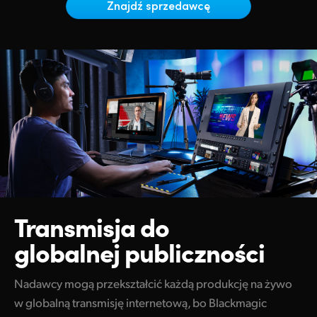
Netherlands
Znajdź sprzedawcę
New Zealand
Norway
Polska
Portugal
Singapore
South Africa
Spain
Transmisja do
globalnej publiczności
Sweden
Chinese Taipei
Nadawcy mogą przekształcić każdą produkcję na żywo
w globalną transmisję internetową, bo Blackmagic
Turkey