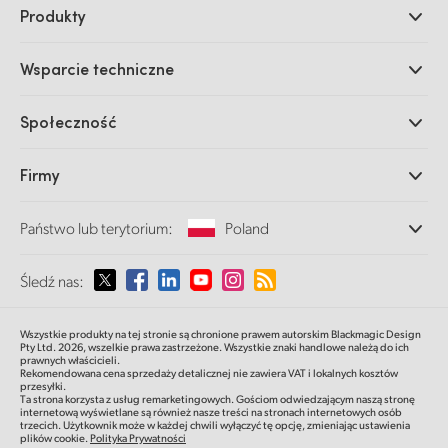
Produkty
Profesjonalne kamery
Wsparcie techniczne
DaVinci Resolve i oprogramowanie Fusion
Miksery produkcyjne ATEM
Dystrybutorzy
Społeczność
Ultimatte
Centrum wsparcia technicznego
Nagrywarki dyskowe
Skontaktuj się z nami
Splice Community
Firmy
Przechwytywanie i odtwarzanie
Skaner Cintel
Oddziały
Konwersja standardów
Państwo lub terytorium:
Poland
O nas
Konwertery nadawcze
Partnerzy
Monitorowanie
Proszę wybrać państwo lub terytorium
Śledź nas:
Multimedia
Pamięć sieciowa
MultiView
Argentina
Wszystkie produkty na tej stronie są chronione prawem autorskim Blackmagic Design
Routing i dystrybucja
Pty Ltd. 2026,
wszelkie prawa zastrzeżone.
Wszystkie znaki handlowe należą do ich
prawnych właścicieli.
Transmisja i kodowanie
Australia
Rekomendowana cena sprzedaży detalicznej nie zawiera VAT i lokalnych kosztów
przesyłki.
Ta strona korzysta z usług remarketingowych. Gościom odwiedzającym naszą stronę
internetową wyświetlane są również nasze treści na stronach internetowych osób
Austria
trzecich. Użytkownik może w każdej chwili wyłączyć tę opcję, zmieniając ustawienia
plików cookie.
Polityka Prywatności