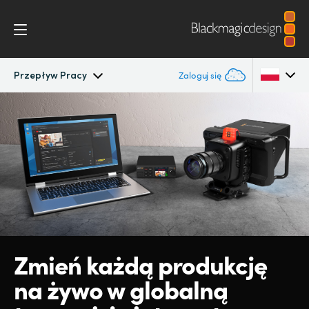
Przepływ Pracy
Zaloguj się
Streaming Processors
Argentina
Australia
Przepływ pracy
Austria
Monitorowanie
Brazil
Specyfikacje
Canada
Zmień każdą
produkcję
China
na żywo
w globalną
Denmark