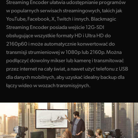
Streaming Encoder ułatwia udostępnianie programów
UAE
w popularnych serwisach streamingowych, takich jak
YouTube, Facebook, X, Twitch i innych. Blackmagic
Ukraine
Streaming Encoder posiada wejście 12G-SDI
obsługujące wszystkie formaty HD i Ultra HD do
United Kingdom
2160p60 i może automatycznie konwertować do
United States
transmisji strumieniowej w 1080p lub 2160p. Można
podłączyć dowolny mikser lub kamerę i transmitować
przez internet na cały świat, a nawet użyć telefonu z USB
dla danych mobilnych, aby uzyskać idealny backup dla
łączy wideo w wozach transmisyjnych.