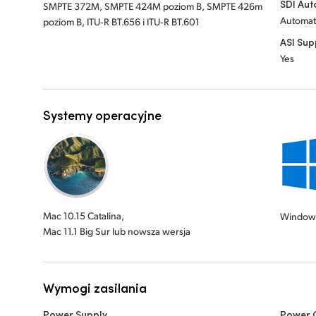
SDI Aut
SMPTE 372M, SMPTE 424M poziom B, SMPTE 426m
Automati
poziom B, ITU‑R BT.656 i ITU‑R BT.601
ASI Sup
Yes
Systemy operacyjne
Mac 10.15 Catalina,
Window
Mac 11.1 Big Sur lub nowsza wersja
Wymogi zasilania
Power Supply
Power 