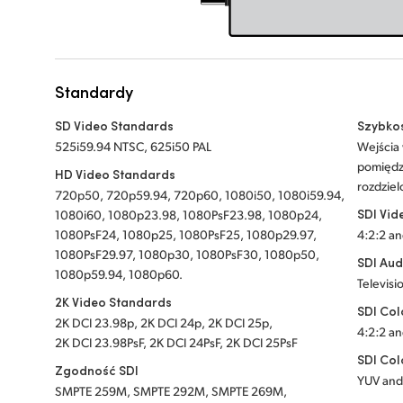
Standardy
SD Video Standards
Szybkoś
525i59.94 NTSC, 625i50 PAL
Wejścia
pomiędz
HD Video Standards
rozdziel
720p50, 720p59.94, 720p60, 1080i50, 1080i59.94,
SDI Vid
1080i60, 1080p23.98, 1080PsF23.98, 1080p24,
1080PsF24, 1080p25, 1080PsF25, 1080p29.97,
4:2:2 an
1080PsF29.97, 1080p30, 1080PsF30, 1080p50,
SDI Aud
1080p59.94, 1080p60.
Televisi
2K Video Standards
SDI Col
2K DCI 23.98p, 2K DCI 24p, 2K DCI 25p,
4:2:2 an
2K DCI 23.98PsF, 2K DCI 24PsF, 2K DCI 25PsF
SDI Col
Zgodność SDI
YUV an
SMPTE 259M, SMPTE 292M, SMPTE 269M,