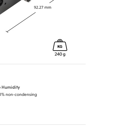
e Humidity
0% non‑condensing