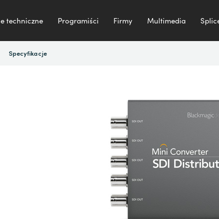
e techniczne
Programiści
Firmy
Multimedia
Splic
Specyfikacje