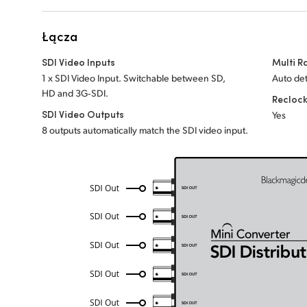
Łącza
SDI Video Inputs
Multi R
1 x SDI Video Input. Switchable between SD,
Auto det
HD and 3G‑SDI.
Recloc
SDI Video Outputs
Yes
8 outputs automatically match the SDI video input.