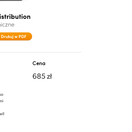
istribution
niczne
Drukuj w PDF
Cena
685 zł
so
ni
el!