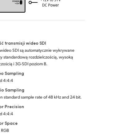
ć transmisji wideo SDI
 wideo SDI są automatycznie wykrywane
y standardową rozdzielczością, wysoką
czością i 3G-SDI poziom B.
eo Sampling
d 4:4:4
io Sampling
on standard sample rate of 48 kHz and 24 bit.
or Precision
d 4:4:4
or Space
d RGB