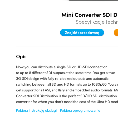
Mini Converter SDI D
Specyfikacje tech
Znajdź sprzedawcę
Opis
Now you can distribute a single SD or HD‑SDI connection
to up to 8 different
SDI outputs at the same time! You get a true
3G‑SDI design with fully re‑clocked outputs and automatic
switching between all SD and HD formats up to 1080p60. You al
get support for all ASI, ancillary and embedded audio formats. Mi
Converter SDI Distribution is the perfect SD/HD SDI distribution
converter for when you don’t need the cost of the Ultra HD mod
Pobierz Instrukcję obsługi
Pobierz oprogramowanie