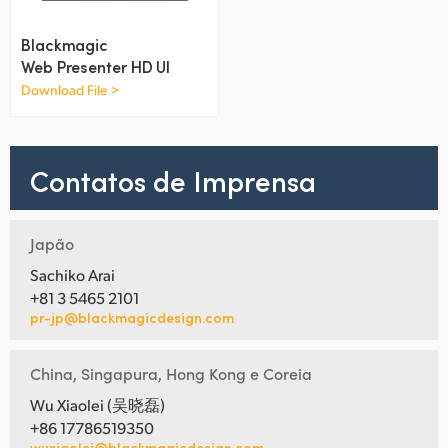
Netherlands
Blackmagic
New Zealand
Web Presenter HD UI
Norway
Download File >
Poland
Contatos de Imprensa
Portugal
Singapore
Japão
South Africa
Sachiko Arai
+81 3 5465 2101
Spain
pr-jp@blackmagicdesign.com
Sweden
China, Singapura, Hong Kong e Coreia
Chinese Taipei
Wu Xiaolei (吴晓磊)
+86 17786519350
Turkey
wuxiaolei@blackmagicdesign.com