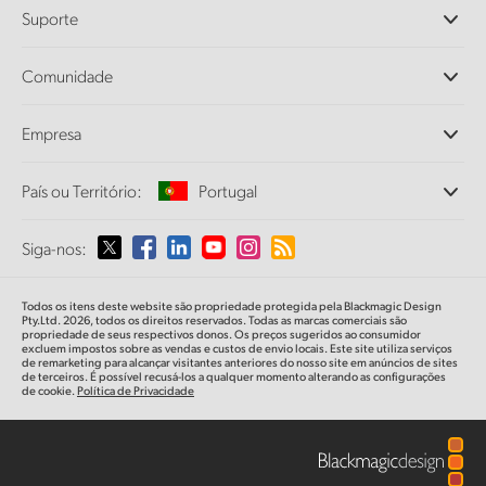
Câmeras Profissionais
Suporte
DaVinci Resolve e Fusion
Switchers de Produção ATEM
Revendedores
Comunidade
Ultimatte
Central de Suporte Técnico
Gravadores de Disco
Fale Conosco
Comunidade Splice
Empresa
Captura e Reprodução
Cintel Scanner
Escritórios
Conversão de Padrões
País ou Território:
Portugal
Sobre a Blackmagic Design
Conversores Broadcast
Parcerias
Monitoramento
Selecione seu país ou território
Siga-nos:
Imprensa
Armazenamento em Rede
MultiView
Argentina
Todos os itens deste website são propriedade protegida pela Blackmagic Design
Roteamento e Distribuição
Pty.Ltd. 2026, todos os direitos reservados. Todas as marcas comerciais são
propriedade de seus respectivos donos. Os preços sugeridos ao consumidor
Streaming e Codificação
Australia
excluem impostos sobre as vendas e custos de envio locais. Este site utiliza serviços
de remarketing para alcançar visitantes anteriores do nosso site em anúncios de sites
de terceiros. É possível recusá-los a qualquer momento alterando as configurações
de cookie.
Política de Privacidade
Austria
Brazil