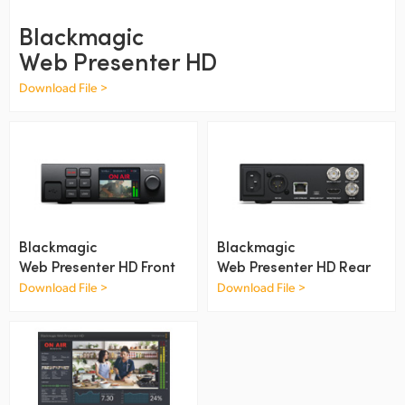
Finland
Blackmagic
Web Presenter HD
France
Download File >
Germany
Hong Kong SAR, China
India
Italy
Blackmagic
Blackmagic
Japan
Web Presenter HD Front
Web Presenter HD Rear
Download File >
Download File >
Korea
Mexico
Malaysia