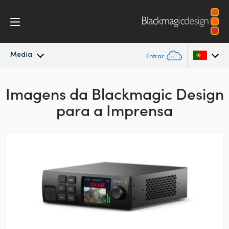
Media
Entrar
Novidades
Argentina
Imagens da Blackmagic Design
para a Imprensa
Australia
Arquivo
Austria
Imagens para Imprensa
Brazil
Canada
China
Denmark