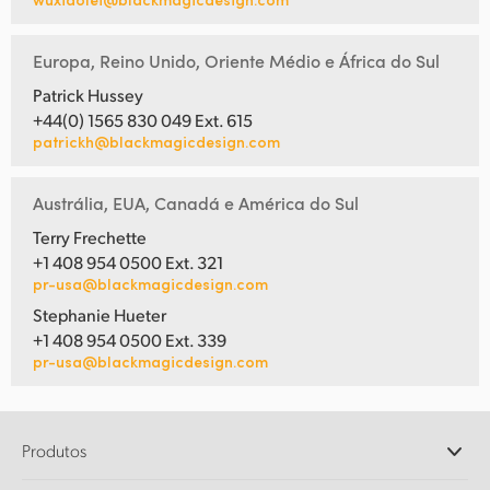
UAE
Europa, Reino Unido, Oriente Médio e África do Sul
Ukraine
Patrick Hussey
+44(0) 1565 830 049 Ext. 615
United Kingdom
patrickh@blackmagicdesign.com
United States
Austrália, EUA, Canadá e América do Sul
Terry Frechette
+1 408 954 0500 Ext. 321
pr-usa@blackmagicdesign.com
Stephanie Hueter
+1 408 954 0500 Ext. 339
pr-usa@blackmagicdesign.com
Produtos