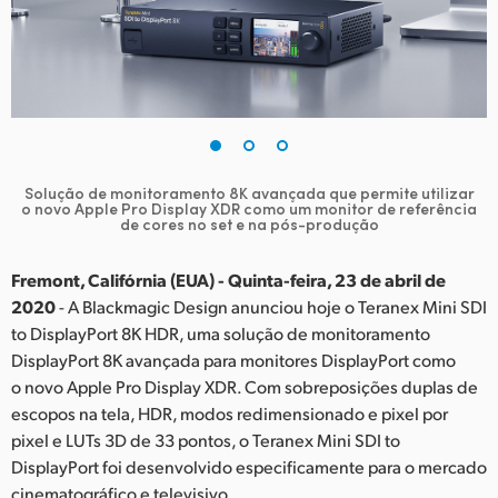
Finland
France
Germany
Hong Kong SAR, China
Solução de monitoramento 8K avançada que permite utilizar
o novo
Apple Pro Display XDR como um monitor de referência
India
de cores no set e na pós-produção
Italy
Fremont, Califórnia (EUA) - Quinta-feira, 23 de abril de
2020
- A Blackmagic Design anunciou hoje o Teranex Mini SDI
Japan
to DisplayPort 8K HDR, uma solução de monitoramento
Korea
DisplayPort 8K avançada para monitores DisplayPort como
o novo Apple Pro Display XDR. Com sobreposições duplas de
Mexico
escopos na tela, HDR, modos redimensionado e pixel por
pixel e LUTs 3D de 33 pontos, o Teranex Mini SDI to
Malaysia
DisplayPort foi desenvolvido especificamente para o mercado
cinematográfico e televisivo.