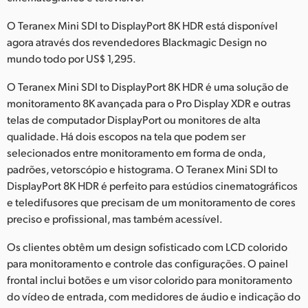
Netherlands
O Teranex Mini SDI to DisplayPort 8K HDR está disponível
New Zealand
agora através dos revendedores Blackmagic Design no
mundo todo por US$ 1,295.
Norway
O Teranex Mini SDI to DisplayPort 8K HDR é uma solução de
Poland
monitoramento 8K avançada para o Pro Display XDR e outras
telas de computador DisplayPort ou monitores de alta
Portugal
qualidade. Há dois escopos na tela que podem ser
Singapore
selecionados entre monitoramento em forma de onda,
padrões, vetorscópio e histograma. O Teranex Mini SDI to
South Africa
DisplayPort 8K HDR é perfeito para estúdios cinematográficos
e teledifusores que precisam de um monitoramento de cores
Spain
preciso e profissional, mas também acessível.
Sweden
Os clientes obtêm um design sofisticado com LCD colorido
para monitoramento e controle das configurações. O painel
Chinese Taipei
frontal inclui botões e um visor colorido para monitoramento
do vídeo de entrada, com medidores de áudio e indicação do
Turkey