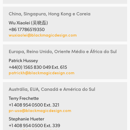
China, Singapura, Hong Kong e Coreia
Wu Xiaolei (吴晓磊)
+86 17786519350
wuxiaolei@blackmagicdesign.com
Europa, Reino Unido, Oriente Médio e África do Sul
Patrick Hussey
+44(0) 1565 830 049 Ext. 615
patrickh@blackmagicdesign.com
Austrália, EUA, Canadá e América do Sul
Terry Frechette
+1 408 954 0500 Ext. 321
pr-usa@blackmagicdesign.com
Stephanie Hueter
+1 408 954 0500 Ext. 339