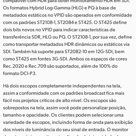
compatível com HDR para obter monitoramento HDR em SDI.
Os formatos Hybrid Log-Gamma (HLG) e PQ à base de
metadados estáticos no VPID são operados em conformidade
com os padrões ST2108-1, ST2084 e ST425. O ST425 define
dois bits novos no VPID para indicar características de
transferência SDR, HLG ou PQ. O ST2108-1, por sua vez, define
como transportar metadados HDR dinâmicos ou estáticos via
SDI. Também há suporte para ST2082-10 em 12G-SDI, bem
como ST425 em fontes 3G-SDI. Ambos os espaços de cores
Rec.2020 e Rec.709 são suportados, além de 100% do
formato DCI-P3.
Há dois escopos completamente independentes na tela,
assim a conformidade com os padrões broadcast fica mais
fácil nos projetos críticos de alto nível. Os escopos são
sobrepostos na tela, assim você pode personalizar posição,
tamanho e opacidade. Os clientes podem selecionar uma
variedade de escopos, incluindo forma de onda para exibição
dos níveis de luminância do seu sinal de entrada. O monitor