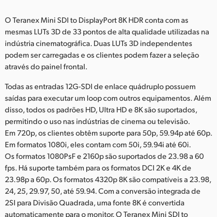
O Teranex Mini SDI to DisplayPort 8K HDR conta com as
mesmas LUTs 3D de 33 pontos de alta qualidade utilizadas na
indústria cinematográfica. Duas LUTs 3D independentes
podem ser carregadas e os clientes podem fazer a seleção
através do painel frontal.
Todas as entradas 12G-SDI de enlace quádruplo possuem
saídas para executar um loop com outros equipamentos. Além
disso, todos os padrões HD, Ultra HD e 8K são suportados,
permitindo o uso nas indústrias de cinema ou televisão.
Em 720p, os clientes obtêm suporte para 50p, 59.94p até 60p.
Em formatos 1080i, eles contam com 50i, 59.94i até 60i.
Os formatos 1080PsF e 2160p são suportados de 23.98 a 60
fps. Há suporte também para os formatos DCI 2K e 4K de
23.98p a 60p. Os formatos 4320p 8K são compatíveis a 23.98,
24, 25, 29.97, 50, até 59.94. Com a conversão integrada de
2SI para Divisão Quadrada, uma fonte 8K é convertida
automaticamente para o monitor. O Teranex Mini SDI to