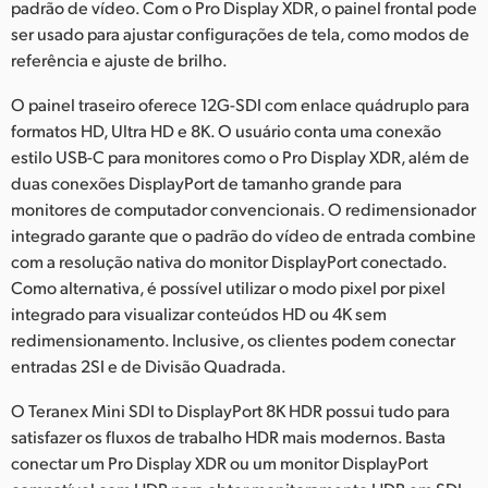
padrão de vídeo. Com o Pro Display XDR, o painel frontal pode
UAE
ser usado para ajustar configurações de tela, como modos de
referência e ajuste de brilho.
Ukraine
O painel traseiro oferece 12G-SDI com enlace quádruplo para
United Kingdom
formatos HD, Ultra HD e 8K. O usuário conta uma conexão
estilo USB-C para monitores como o Pro Display XDR, além de
United States
duas conexões DisplayPort de tamanho grande para
monitores de computador convencionais. O redimensionador
integrado garante que o padrão do vídeo de entrada combine
com a resolução nativa do monitor DisplayPort conectado.
Como alternativa, é possível utilizar o modo pixel por pixel
integrado para visualizar conteúdos HD ou 4K sem
redimensionamento. Inclusive, os clientes podem conectar
entradas 2SI e de Divisão Quadrada.
O Teranex Mini SDI to DisplayPort 8K HDR possui tudo para
satisfazer os fluxos de trabalho HDR mais modernos. Basta
conectar um Pro Display XDR ou um monitor DisplayPort