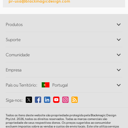
pr-usa@blackmagicdesign.com
Produtos
Câmeras Profissionais
Suporte
DaVinci Resolve e Fusion
Switchers de Produção ATEM
Revendedores
Comunidade
Ultimatte
Central de Suporte Técnico
Gravadores de Disco
Fale Conosco
Comunidade Splice
Empresa
Captura e Reprodução
Cintel Scanner
Escritórios
Conversão de Padrões
País ou Território:
Portugal
Sobre a Blackmagic Design
Conversores Broadcast
Parcerias
Monitoramento
Selecione seu país ou território
Siga-nos:
Imprensa
Armazenamento em Rede
MultiView
Argentina
Todos os itens deste website são propriedade protegida pela Blackmagic Design
Roteamento e Distribuição
Pty.Ltd. 2026, todos os direitos reservados. Todas as marcas comerciais são
propriedade de seus respectivos donos. Os preços sugeridos ao consumidor
Streaming e Codificação
Australia
excluem impostos sobre as vendas e custos de envio locais. Este site utiliza serviços