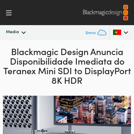
Media
Entrar
Novidades
Blackmagic Design
Anuncia
Argentina
Disponibilidade
Imediata do
Australia
Arquivo
Teranex Mini SDI to DisplayPort
Austria
8K HDR
Imagens para Imprensa
Brazil
Canada
China
Denmark