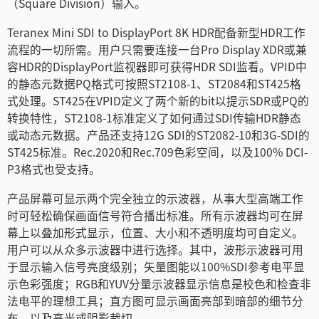
Turkey
（Square Division）输入。
Teranex Mini SDI to DisplayPort 8K HDR配备新型HDR工作
UAE
流程的一切所需。用户只需要连接一台Pro Display XDR或兼
Ukraine
容HDR的DisplayPort监视器即可获得HDR SDI监看。VPID中
的静态元数据PQ格式可按照ST2108-1、ST2084和ST425格
United Kingdom
式处理。ST425在VPID定义了两个新的bit以提示SDR或PQ的
转换特性，ST2108-1标准定义了如何通过SDI传输HDR静态
United States
或动态元数据。产品还支持12G SDI的ST2082-10和3G-SDI的
ST425标准。Rec.2020和Rec.709色彩空间，以及100% DCI-
P3格式也受支持。
产品屏幕可显示两个完全独立的示波器，从事大型高端工作
时可轻松确保画面信号符合播出标准。所有示波器均可在屏
幕上以叠加形式显示，位置、大小和不透明度均可自定义。
用户可以从众多示波器中进行选择。其中，波形示波器可用
于显示输入信号亮度级别；矢量图能以100%SDI参考电平显
示色彩强度；RGB和YUV分量示波器显示信息是校色和检查非
法电平的理想工具；直方图可显示画面亮部到暗部的细节分
布，以及高光或阴影裁切。