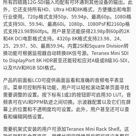
所有四链路12G-SDI输入均配有可环通到其他设备的输出。此
外，它还支持所有HD、Ultra HD和8K格式，方便播出和电影
行业使用。720p格式支持50p、59.94p、最高60p。1080i格
式支持50i、59.94i、最高60i。1080p、1080PsF和2160p格
式支持23.98到60fps。用户甚至还能获得23.98p到60p的2K
和4K DCI电影格式支持。4320p 8K格式支持23.98、24、
25、29.97、50、最高59.94。内置2SI和Square Division转
换功能可根据监视器自动转换8K信号源。Teranex Mini SDI
to DisplayPort 8K HDR甚至还能轻松应对A级或B级3G-SDI，
以及YUV和RGB SDI格式。
产品的前面板LCD可提供画面监看和准确的音频电平表显
示。菜单可控制所有功能，用户可以轻松滚动菜单页面寻找
需要调整的设置。按下标有1或2的按钮即可启用3D LUT。音
频表可在VU和PPM轨迹之间切换。示波器配置以及它们在屏
幕上的位置和不透明度均可设置。此外，用户甚至还可以查
看和编辑网络设置。
需要机架式安装的用户可添加Teranex Mini Rack Shelf。这