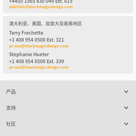
+44(0) 1565 830 049 Ext. 615
patrickh@blackmagicdesign.com
澳大利亚、美国、加拿大及南美地区
Terry Frechette
+1 408 954 0500 Ext. 321
pr-usa@blackmagicdesign.com
Stephanie Hueter
+1 408 954 0500 Ext. 339
pr-usa@blackmagicdesign.com
产品
专业摄影机
支持
DaVinci Resolve和Fusion软件
ATEM Production Switcher系列
经销商
社区
Ultimatte
支持中心
硬盘录机
联系我们
Splice社区