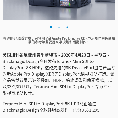
Finland
France
Germany
先进的8K监看方案，可使用全新Apple Pro Display XDR
显示器作为色彩精
中国香港
准的参考级监视器从事现场和后期制作！
India
美国加利福尼亚州弗里蒙特市 - 2020年4月23日 - 星期四
-
Blackmagic Design今日发布Teranex Mini SDI to
Italy
DisplayPort 8K HDR，这款先进的8K DisplayPort监看产品专
为新Apple Pro Display XDR等DisplayPort监视器所打造。该
Japan
产品搭载双屏示波器叠加、HDR、缩放调整和像素模式，以
及33点3D LUT，Teranex Mini SDI to DisplayPort专为专业
Korea
影视市场所设计。
Mexico
Teranex Mini SDI to DisplayPort 8K HDR现正通过
Blackmagic Design全球经销商发售，售价US$1,295。
Malaysia