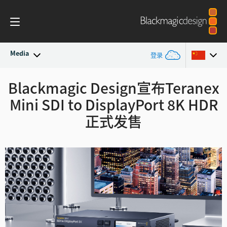
Media
登录
最新动态
Blackmagic Design宣布Teranex
Argentina
Mini
SDI to DisplayPort 8K HDR
Australia
新闻存档
正式发售
Austria
新闻图片
Brazil
Canada
中国
Denmark