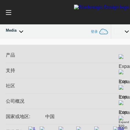
Media
登录
最新动态
Argentina
产品
Australia
新闻存档
专业摄影机
支持
Austria
DaVinci Resolve和Fusion软件
新闻图片
ATEM Production Switcher系列
经销商
社区
Brazil
Ultimatte
支持中心
硬盘录机
联系我们
Splice社区
Canada
公司概况
采集和输出
Cintel胶片扫描
中国
办事处
格式转换
国家或地区:
中国
关于我们
广播级转换器
Denmark
合作伙伴
监看