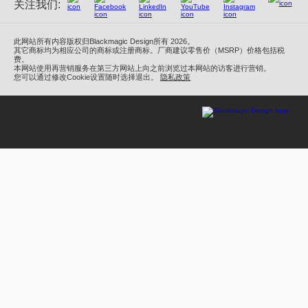
请选择国家或地区
关注我们:
媒体
Finland
网络存储
MultiView
Argentina
此网站所有内容版权归Blackmagic Design所有 2026。
France
信号分配
其它商标均为相应公司的商标或注册商标。厂商建议零售价（MSRP）价格包括税
费。
流媒体直播及编码
Australia
本网站使用再营销服务在第三方网站上向之前浏览过本网站的访客进行营销。
Germany
您可以通过修改Cookie设置随时选择退出。
隐私政策
Austria
中国香港
Brazil
India
Italy
Canada
Japan
中国
Korea
Denmark
Mexico
Finland
Malaysia
France