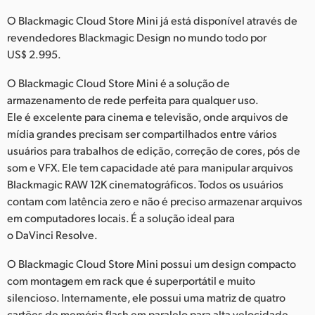
Netherlands
O Blackmagic Cloud Store Mini já está disponível através de
New Zealand
revendedores Blackmagic Design no mundo todo por
US$ 2.995.
Norway
O Blackmagic Cloud Store Mini é a solução de
Poland
armazenamento de rede perfeita para qualquer uso.
Ele é excelente para cinema e televisão, onde arquivos de
Portugal
mídia grandes precisam ser compartilhados entre vários
usuários para trabalhos de edição, correção de cores, pós de
Singapore
som e VFX. Ele tem capacidade até para manipular arquivos
South Africa
Blackmagic RAW 12K cinematográficos. Todos os usuários
contam com latência zero e não é preciso armazenar arquivos
Spain
em computadores locais. É a solução ideal para
o DaVinci Resolve.
Sweden
O Blackmagic Cloud Store Mini possui um design compacto
Chinese Taipei
com montagem em rack que é superportátil e muito
silencioso. Internamente, ele possui uma matriz de quatro
Turkey
cartões de memória flash em paralelo para alta velocidade.