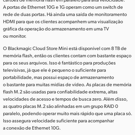
A portas de Ethernet 10G e 1G operam como um switch de
UAE
rede de duas portas. Há ainda uma saída de monitoramento
Ukraine
HDMI para que os clientes acompanhem uma visualização
gráfica da operação do armazenamento em uma TV
United Kingdom
ou monitor.
United States
O Blackmagic Cloud Store Mini está disponível com 8 TB de
memória flash, então os clientes contam com bastante espaço
para os seus arquivos. Isso é fantástico para produções
televisivas, já que ele é pequeno o suficiente para
portabilidade, mas possui espaço de armazenamento
o bastante para muitas mídias de vídeo. As placas de memória
flash M.2 são usadas para confiabilidade extrema, altas
velocidades de acesso e tempos de busca zero. Além disso,
as quatro placas M.2 são alinhadas em um grupo RAID 0
paralelo, podendo operar muito mais rápido que uma placa só.
Isso assegura velocidade suficiente para acompanhar
a conexão de Ethernet 10G.