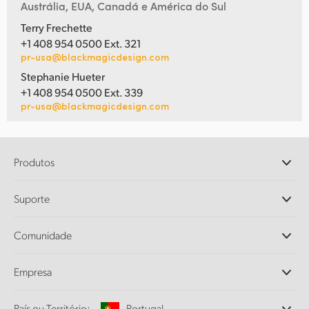
Austrália, EUA, Canadá e América do Sul
Terry Frechette
+1 408 954 0500 Ext. 321
pr-usa@blackmagicdesign.com
Stephanie Hueter
+1 408 954 0500 Ext. 339
pr-usa@blackmagicdesign.com
Produtos
Câmeras Profissionais
Suporte
DaVinci Resolve e Fusion
Switchers de Produção ATEM
Revendedores
Comunidade
Ultimatte
Central de Suporte Técnico
Gravadores de Disco
Fale Conosco
Comunidade Splice
Empresa
Captura e Reprodução
Cintel Scanner
Escritórios
Conversão de Padrões
País ou Território:
Portugal