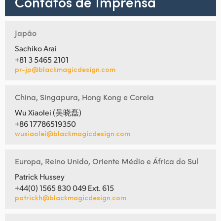
Contatos de Imprensa
Japão
Sachiko Arai
+81 3 5465 2101
pr-jp@blackmagicdesign.com
China, Singapura, Hong Kong e Coreia
Wu Xiaolei (吴晓磊)
+86 17786519350
wuxiaolei@blackmagicdesign.com
Europa, Reino Unido, Oriente Médio e África do Sul
Patrick Hussey
+44(0) 1565 830 049 Ext. 615
patrickh@blackmagicdesign.com