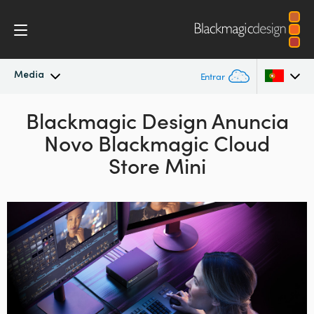
Media
Entrar
Novidades
Blackmagic Design Anuncia
Argentina
Novo Blackmagic Cloud
Australia
Arquivo
Store Mini
Austria
Imagens para Imprensa
Brazil
Canada
China
Denmark