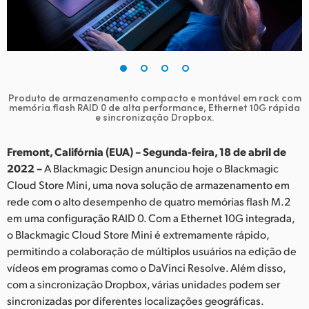
Finland
France
Germany
Produto de armazenamento compacto e montável em rack
com
Hong Kong SAR, China
memória flash RAID 0 de alta performance, Ethernet 10G rápida
e sincronização Dropbox.
India
Fremont, Califórnia (EUA) – Segunda-feira, 18 de abril de
Italy
2022 –
A Blackmagic Design anunciou hoje o Blackmagic
Cloud Store Mini, uma nova solução de armazenamento em
Japan
rede com o alto desempenho de quatro memórias flash M.2
em uma configuração RAID 0. Com a Ethernet 10G integrada,
Korea
o Blackmagic Cloud Store Mini é extremamente rápido,
permitindo a colaboração de múltiplos usuários na edição de
Mexico
vídeos em programas como o DaVinci Resolve. Além disso,
Malaysia
com a sincronização Dropbox, várias unidades podem ser
sincronizadas por diferentes localizações geográficas.