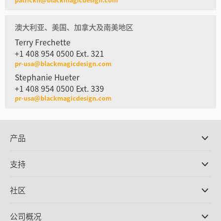
澳大利亚、美国、加拿大及南美地区
Terry Frechette
+1 408 954 0500 Ext. 321
pr-usa@blackmagicdesign.com
Stephanie Hueter
+1 408 954 0500 Ext. 339
pr-usa@blackmagicdesign.com
产品
专业摄影机
支持
DaVinci Resolve和Fusion软件
ATEM Production Switcher系列
经销商
社区
Ultimatte
支持中心
硬盘录机
联系我们
Splice社区
公司概况
采集和输出