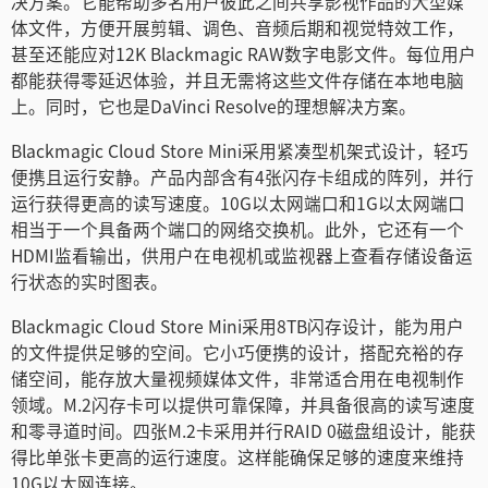
决方案。它能帮助多名用户彼此之间共享影视作品的大型媒
Netherlands
体文件，方便开展剪辑、调色、音频后期和视觉特效工作，
甚至还能应对12K Blackmagic RAW数字电影文件。每位用户
New Zealand
都能获得零延迟体验，并且无需将这些文件存储在本地电脑
上。同时，它也是DaVinci Resolve的理想解决方案。
Norway
Blackmagic Cloud Store Mini采用紧凑型机架式设计，轻巧
Poland
便携且运行安静。产品内部含有4张闪存卡组成的阵列，并行
运行获得更高的读写速度。10G以太网端口和1G以太网端口
Portugal
相当于一个具备两个端口的网络交换机。此外，它还有一个
Singapore
HDMI监看输出，供用户在电视机或监视器上查看存储设备运
行状态的实时图表。
South Africa
Blackmagic Cloud Store Mini采用8TB闪存设计，能为用户
Spain
的文件提供足够的空间。它小巧便携的设计，搭配充裕的存
储空间，能存放大量视频媒体文件，非常适合用在电视制作
Sweden
领域。M.2闪存卡可以提供可靠保障，并具备很高的读写速度
和零寻道时间。四张M.2卡采用并行RAID 0磁盘组设计，能获
中华台北
得比单张卡更高的运行速度。这样能确保足够的速度来维持
10G以太网连接。