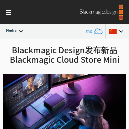
Media
登录
最新动态
Blackmagic Design发布新品
Argentina
Blackmagic Cloud Store Mini
Australia
新闻存档
Austria
新闻图片
Brazil
Canada
中国
Denmark