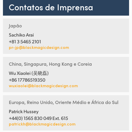
Contatos de Imprensa
Japão
Sachiko Arai
+81 3 5465 2101
pr-jp@blackmagicdesign.com
China, Singapura, Hong Kong e Coreia
Wu Xiaolei (吴晓磊)
+86 17786519350
wuxiaolei@blackmagicdesign.com
Europa, Reino Unido, Oriente Médio e África do Sul
Patrick Hussey
+44(0) 1565 830 049 Ext. 615
patrickh@blackmagicdesign.com