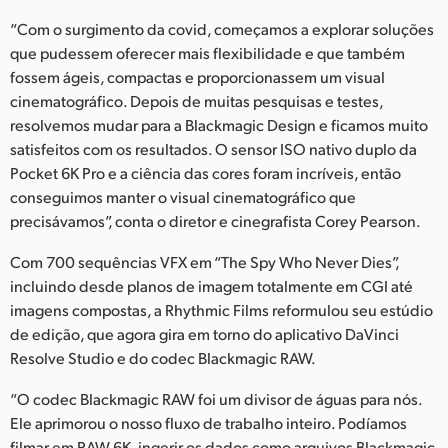
UAE
“Com o surgimento da covid, começamos a explorar soluções
que pudessem oferecer mais flexibilidade e que também
Ukraine
fossem ágeis, compactas e proporcionassem um visual
cinematográfico. Depois de muitas pesquisas e testes,
United Kingdom
resolvemos mudar para a Blackmagic Design e ficamos muito
satisfeitos com os resultados. O sensor ISO nativo duplo da
United States
Pocket 6K Pro e a ciência das cores foram incríveis, então
conseguimos manter o visual cinematográfico que
precisávamos”, conta o diretor e cinegrafista Corey Pearson.
Com 700 sequências VFX em “The Spy Who Never Dies”,
incluindo desde planos de imagem totalmente em CGI até
imagens compostas, a Rhythmic Films reformulou seu estúdio
de edição, que agora gira em torno do aplicativo DaVinci
Resolve Studio e do codec Blackmagic RAW.
“O codec Blackmagic RAW foi um divisor de águas para nós.
Ele aprimorou o nosso fluxo de trabalho inteiro. Podíamos
filmar em RAW 6K, ingerir os dados como arquivos Blackmagic