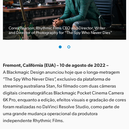
Finland
France
Corey Pearson, Rhythmic Films CEO and Director, Writer
Germany
and Director of Photography for “The Spy Who Never Dies”
Hong Kong SAR, China
India
Fremont, Califórnia (EUA) – 10 de agosto de 2022 –
Italy
A Blackmagic Design anunciou hoje que o longa-metragem
“The Spy Who Never Dies”, exclusivo da plataforma de
Japan
streaming australiana Stan, foi filmado com duas câmeras
Korea
digitais cinematográficas Blackmagic Pocket Cinema Camera
6K Pro, enquanto a edição, efeitos visuais e gradação de cores
Mexico
foram realizadas no DaVinci Resolve Studio, como parte de
uma grande mudança operacional da produtora
Malaysia
independente Rhythmic Films.