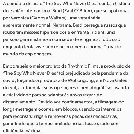
Netherlands
A comédia de ação “The Spy Who Never Dies” conta a história
do espião internacional Brad (Paul O’Brien), que se apaixona
New Zealand
por Veronica (Georgia Walters), uma veterinária
aparentemente normal. Na trama, Brad persegue russos que
Norway
roubaram mísseis hipersônicos e enfrenta Trident, uma
personagem misteriosa com sede de vingança. Tudo isso
Poland
enquanto tenta viver um relacionamento “normal” fora do
Portugal
mundo da espionagem.
Singapore
Embora seja o maior projeto da Rhythmic Films, a produção de
“The Spy Who Never Dies” foi prejudicada pela pandemia da
South Africa
covid, forçando a produtora de Wollongong, em Nova Gales
do Sul, a reformular suas operações cinematográficas usando
Spain
a criatividade para se adaptar às novas regras de
distanciamento. Devido aos confinamentos, a filmagem do
Sweden
longa-metragem ocorreu em blocos, usando os intervalos
para reconstruir rigs e remover as peças desnecessárias,
Chinese Taipei
garantindo que o tempo limitado no set fosse usado com
Turkey
eficiência máxima.