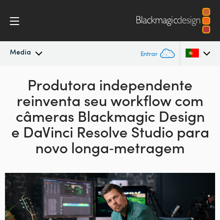
Media
Entrar
Novidades
Produtora independente
Argentina
reinventa seu
workflow com
Australia
Arquivo
câmeras Blackmagic Design
Austria
e DaVinci Resolve Studio para
Imagens para Imprensa
novo longa‑metragem
Brazil
Canada
China
Denmark