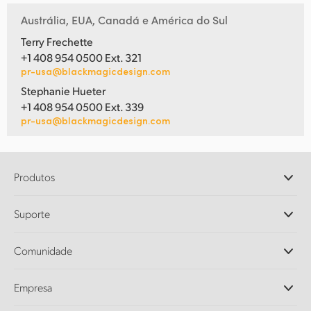
Austrália, EUA, Canadá e América do Sul
Terry Frechette
+1 408 954 0500 Ext. 321
pr-usa@blackmagicdesign.com
Stephanie Hueter
+1 408 954 0500 Ext. 339
pr-usa@blackmagicdesign.com
Produtos
Câmeras Profissionais
Suporte
DaVinci Resolve e Fusion
Switchers de Produção ATEM
Revendedores
Comunidade
Ultimatte
Central de Suporte Técnico
Gravadores de Disco
Fale Conosco
Comunidade Splice
Empresa
Captura e Reprodução
Cintel Scanner