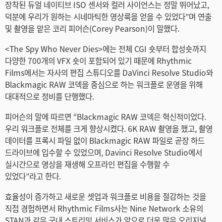
Turkey
장착된 듀얼 네이티브 ISO 센서와 컬러 사이언스는 정말 뛰어났고,
덕분에 우리가 원하는 시네마틱한 영상룩을 얻을 수 있었다”며 연출
UAE
및 촬영을 맡은 코리 피어슨(Corey Pearson)이 말했다.
Ukraine
<The Spy Who Never Dies>에는 전체 CGI 숏부터 합성숏까지
다양한 700개의 VFX 숏이 포함되어 있기 때문에 Rhythmic
United Kingdom
Films에서는 자사의 편집 스튜디오를 DaVinci Resolve Studio와
Blackmagic RAW 코덱을 중심으로 하는 워크플로 운영을 위해
United States
대대적으로 정비를 단행했다.
피어슨의 말에 따르면 “Blackmagic RAW 코덱은 혁신적이었다.
우리 워크플로 전체를 크게 향상시켰다. 6K RAW 촬영을 했고, 촬영
데이터를 프록시 파일 없이 Blackmagic RAW 파일로 곧장 하드
드라이브에 입수할 수 있었으며, Davinci Resolve Studio에서
실시간으로 영상을 재생해 오프라인 편집을 수행할 수
있었다”라고 한다.
효율성이 증가하고 새로운 셋업과 워크플로 비용을 절감하는 것을
직접 경험하면서 Rhythmic Films사는 Nine Network 소유의
STAN과 같은 국내 스트리밍 서비스가 앞으로 더욱 많은 오리지널