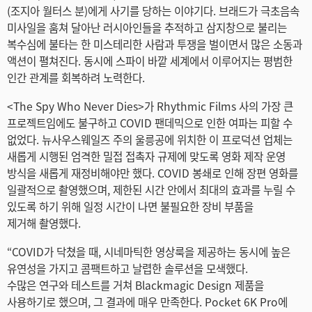
Netherlands
(조지아 월터스 분)에게 사기를 당하는 이야기다. 브래드가 극초음속
미사일을 훔쳐 달아난 러시아인들을 추적하고 삼지창으로 불리는
New Zealand
복수심에 불타는 한 미스테리한 사람과 투쟁을 벌이면서 많은 소동과
액션이 펼쳐진다. 동시에 스파이 바깥 세계에서 이루어지는 평범한
Norway
인간 관계를 회복하려 노력한다.
Poland
<The Spy Who Never Dies>가 Rhythmic Films 사의 가장 큰
프로젝트임에도 불구하고 COVID 팬데믹으로 인한 여파는 피할 수
Portugal
없었다. 뉴사우스웨일즈 주의 울릉공에 위치한 이 프로덕션 업체는
새롭게 시행된 엄격한 밀접 접촉자 규제에 맞도록 영화 제작 운영
Singapore
방식을 새롭게 재정비해야만 했다. COVID 봉쇄로 인해 장편 영화를
일괄적으로 촬영했으며, 제한된 시간 안에서 최대의 효과를 누릴 수
South Africa
있도록 하기 위해 일정 시간이 나면 불필요한 장비 부품을
제거해 촬영했다.
Spain
“COVID가 닥쳤을 때, 시네마틱한 영상룩을 제공하는 동시에 높은
Sweden
유연성을 가지고 콤팩트하고 날렵한 솔루션을 모색했다.
Chinese Taipei
수많은 연구와 테스트를 거쳐 Blackmagic Design 제품을
사용하기로 했으며, 그 결과에 매우 만족한다. Pocket 6K Pro에