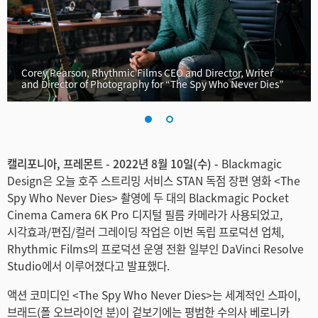
Finland
France
Corey Pearson, Rhythmic Films CEO and Director, Writer
Germany
and Director of Photography for “The Spy Who Never Dies”
Hong Kong SAR, China
India
캘리포니아, 프레몬트 - 2022년 8월 10일(수) -
Blackmagic
Italy
Design은 오늘 호주 스트리밍 서비스 STAN 독점 장편 영화 <The
Spy Who Never Dies> 촬영에 두 대의 Blackmagic Pocket
Japan
Cinema Camera 6K Pro 디지털 필름 카메라가 사용되었고,
시각효과/편집/컬러 그레이딩 작업은 이번 독립 프로덕션 업체,
Korea
Rhythmic Films의 프로덕션 운영 전환 일부인 DaVinci Resolve
Studio에서 이루어졌다고 발표했다.
Mexico
액션 코미디인 <The Spy Who Never Dies>는 세계적인 스파이,
Malaysia
브래드(폴 오브라이언 분)이 겉보기에는 평범한 수의사 베로니카