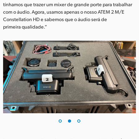
tínhamos que trazer um mixer de grande porte para trabalhar
UAE
com o áudio. Agora, usamos apenas o nosso ATEM 2 M/E
Constellation HD e sabemos que o áudio será de
Ukraine
primeira qualidade.”
United Kingdom
United States