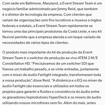
Netherlands
Com sede em Baltimore, Maryland, a Event Stream Team é um
negócio familiar administrado por Jimmy Reid, que também
New Zealand
é o diretor de tecnologia da empresa. Com clientes que
variam de organizações sem fins lucrativos e museus a órgãos
Norway
federais e estatais, a Event Stream Team rapidamente se
Poland
tornou uma das principais produtoras da Costa Leste, e seu kit
flexível permite que a empresa atenda a um leque variado de
Portugal
necessidades de vários tipos de clientes.
Singapore
O produto mais importante do kit de produção da Event
Stream Team é o switcher de produção ao vivo ATEM 2 M/E
South Africa
Constellation HD. “Precisávamos de um switcher SDI que
fizesse um trabalho pesado, e as vinte entradas, juntamente
Spain
com o mixer de áudio Fairlight integrado, transformaram toda
a nossa produção”, disse Reid. “A dinâmica e o EQ no mixer de
Sweden
áudio Fairlight são essenciais e utilizados em todos os
Chinese Taipei
projetos para garantir a fluidez e consistência do áudio entre
os gravadores/reprodutores HyperDeck e os mixers de áudio
Turkey
utilizando nossos microfones sem fio. Além do mais, antes