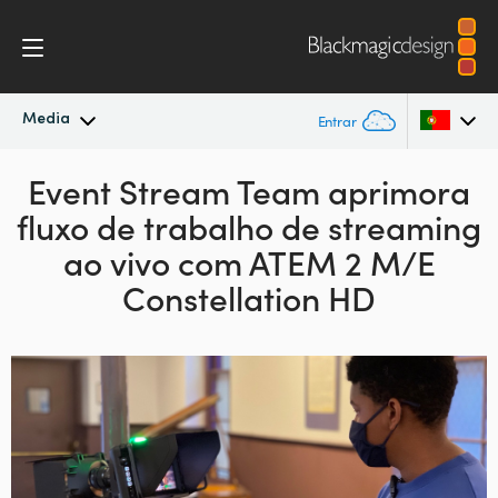
Media
Entrar
Novidades
Event Stream Team aprimora
Argentina
fluxo de trabalho de
streaming
Australia
Arquivo
ao
vivo com ATEM 2 M/E
Austria
Constellation HD
Imagens para Imprensa
Brazil
Canada
China
Denmark