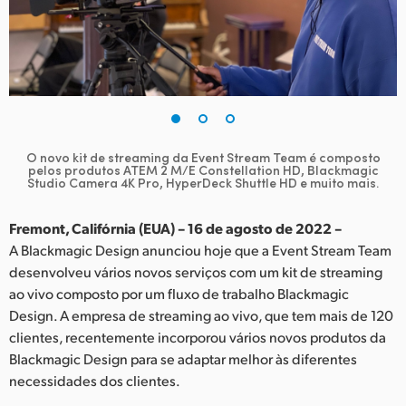
Finland
France
Germany
Hong Kong SAR, China
O novo kit de streaming da Event Stream Team é composto
pelos produtos
ATEM 2 M/E Constellation HD, Blackmagic
India
Studio Camera 4K Pro, HyperDeck Shuttle HD e muito mais.
Italy
Fremont, Califórnia (EUA) – 16 de agosto de 2022 –
A Blackmagic Design anunciou hoje que a Event Stream Team
Japan
desenvolveu vários novos serviços com um kit de streaming
Korea
ao vivo composto por um fluxo de trabalho Blackmagic
Design. A empresa de streaming ao vivo, que tem mais de 120
Mexico
clientes, recentemente incorporou vários novos produtos da
Blackmagic Design para se adaptar melhor às diferentes
Malaysia
necessidades dos clientes.