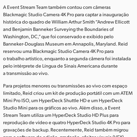
A Event Stream Team também contou com câmeras
Blackmagic Studio Camera 4K Pro para captar a inauguração
histórica do quadro de William Arthur Smith “Andrew Ellicott
and Benjamin Banneker Surveying the Boundaries of
Washington, DC,” que foi conservado e exibido pelo
Banneker-Douglass Museum em Annapolis, Maryland. Reid
reservou uma Blackmagic Studio Camera 4K Pro para
o trabalho artístico, enquanto a segunda câmera foi instalada
pelo intérprete de Língua de Sinais Americana durante
a transmissão ao vivo.
Para projetos menores ou transmissões ao vivo com espaço
limitado, Reid criou um kit de produção portátil com um ATEM
Mini Pro ISO, um HyperDeck Shuttle HD e um HyperDeck
Studio Mini para os gráficos ao vivo. Além disso, a Event
Stream Team utiliza um HyperDeck Studio HD Plus para
reprodução de vídeo e quatro HyperDeck Studio 4K Pro para
gravações de backup. Recentemente, Reid também migrou
para o software de edição, gradação, efeitos visuais (VFX)