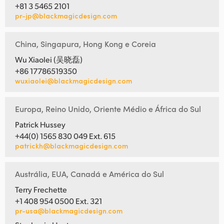
+81 3 5465 2101
pr-jp@blackmagicdesign.com
China, Singapura, Hong Kong e Coreia
Wu Xiaolei (吴晓磊)
+86 17786519350
wuxiaolei@blackmagicdesign.com
Europa, Reino Unido, Oriente Médio e África do Sul
Patrick Hussey
+44(0) 1565 830 049 Ext. 615
patrickh@blackmagicdesign.com
Austrália, EUA, Canadá e América do Sul
Terry Frechette
+1 408 954 0500 Ext. 321
pr-usa@blackmagicdesign.com