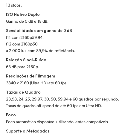
13 stops.
UAE
ISO Nativo Duplo
Ukraine
Ganho de 0 dB e 18 dB.
Sensibilidade com ganho de 0 dB
United Kingdom
f11 com 2160p59.94.
f12 com 2160p50.
United States
a 2.000 lux com 89,9% de refletância.
Relação Sinal-Ruído
63 dB para 2160p.
Resoluções de Filmagem
3840 x 2160 (Ultra HD) até 60 fps.
Taxas de Quadro
23,98, 24, 25, 29,97, 30, 50, 59,94 e 60 quadros por segundo.
Taxas de quadro off-speed de até 60 fps em Ultra HD.
Foco
Foco automático disponível utilizando lentes compatíveis.
Suporte a Metadados