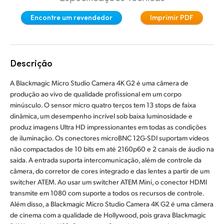
Finland
Encontre um revendedor
Imprimir PDF
France
Germany
Descrição
Hong Kong SAR, China
A Blackmagic Micro Studio Camera 4K G2 é uma câmera de
produção ao vivo de qualidade profissional em um corpo
India
minúsculo. O sensor micro quatro terços tem 13 stops de faixa
dinâmica, um desempenho incrível sob baixa luminosidade e
Italy
produz imagens Ultra HD impressionantes em todas as condições
de iluminação. Os conectores microBNC 12G-SDI suportam vídeos
Japan
não compactados de 10 bits em até 2160p60 e 2 canais de áudio na
saída. A entrada suporta intercomunicação, além de controle da
Korea
câmera, do corretor de cores integrado e das lentes a partir de um
Mexico
switcher ATEM. Ao usar um switcher ATEM Mini, o conector HDMI
transmite em 1080 com suporte a todos os recursos de controle.
Malaysia
Além disso, a Blackmagic Micro Studio Camera 4K G2 é uma câmera
de cinema com a qualidade de Hollywood, pois grava Blackmagic