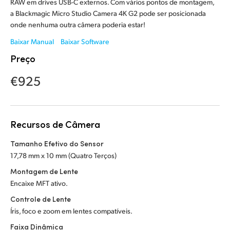
Netherlands
RAW em drives USB-C externos. Com vários pontos de montagem,
a Blackmagic Micro Studio Camera 4K G2 pode ser posicionada
New Zealand
onde nenhuma outra câmera poderia estar!
Baixar Manual
Baixar Software
Norway
Preço
Poland
€925
Portugal
Singapore
Recursos de Câmera
South Africa
Tamanho Efetivo do Sensor
Spain
17,78 mm x 10 mm (Quatro Terços)
Montagem de Lente
Sweden
Encaixe MFT ativo.
Controle de Lente
Chinese Taipei
Íris, foco e zoom em lentes compatíveis.
Turkey
Faixa Dinâmica