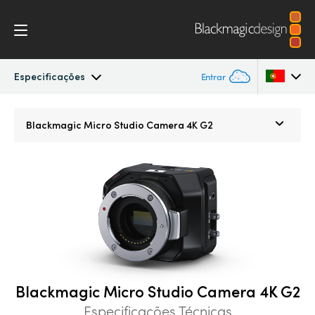
Especificações
Entrar
Micro Studio Camera
Argentina
Blackmagic
Micro Studio Camera 4K G2
Australia
Especificações
Austria
Brazil
Canada
China
Blackmagic Micro Studio Camera 4K G2
Denmark
Especificações Técnicas