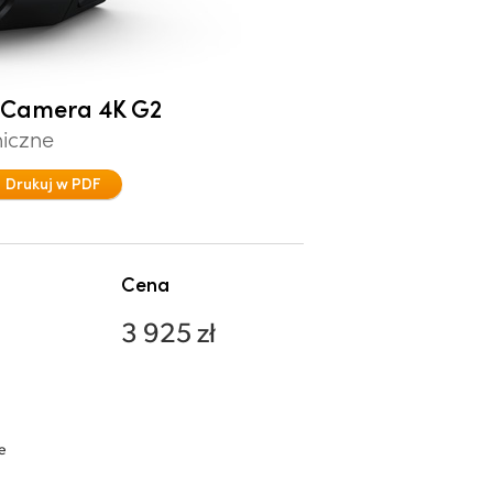
o Camera 4K G2
niczne
Drukuj w PDF
Cena
3 925 zł
e