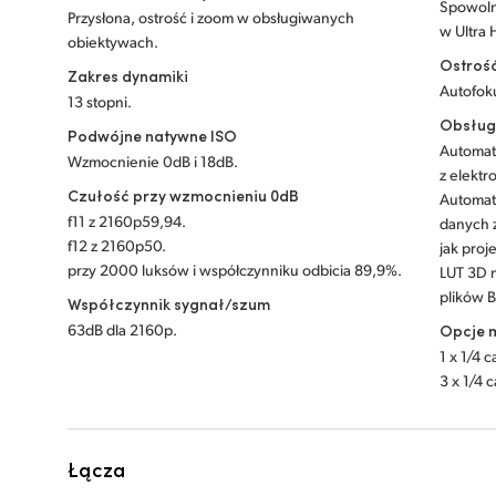
Spowoln
Przysłona, ostrość i zoom w obsługiwanych
w Ultra 
obiektywach.
Ostroś
Zakres dynamiki
Autofok
13 stopni.
Obsług
Podwójne natywne ISO
Automat
Wzmocnienie 0dB i 18dB.
z elektr
Czułość przy wzmocnieniu 0dB
Automat
f11 z 2160p59,94.
danych z
f12 z 2160p50.
jak proj
przy 2000 luksów i współczynniku odbicia 89,9%.
LUT 3D 
plików 
Współczynnik sygnał/szum
63dB dla 2160p.
Opcje 
1 x 1/4 c
3 x 1/4 c
Łącza