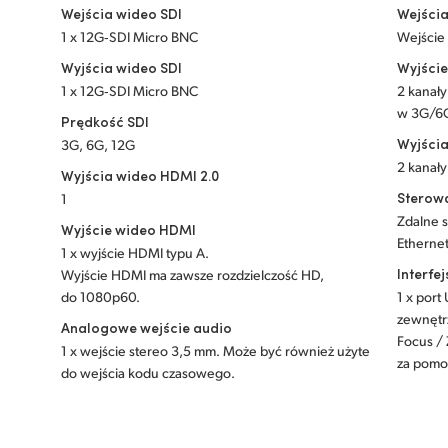
Wejścia wideo SDI
Wejścia
1 x 12G‑SDI Micro BNC
Wejście
Wyjścia wideo SDI
Wyjście
1 x 12G‑SDI Micro BNC
2 kanał
w 3G/6
Prędkość SDI
Wyjści
3G, 6G, 12G
2 kanały
Wyjścia wideo HDMI 2.0
Sterow
1
Zdalne 
Wyjście wideo HDMI
Etherne
1 x wyjście HDMI typu A.
Interfe
Wyjście HDMI ma zawsze rozdzielczość HD,
do 1080p60.
1 x port
zewnętr
Analogowe wejście audio
Focus /
1 x wejście stereo 3,5 mm. Może być również użyte
za pomo
do wejścia kodu czasowego.