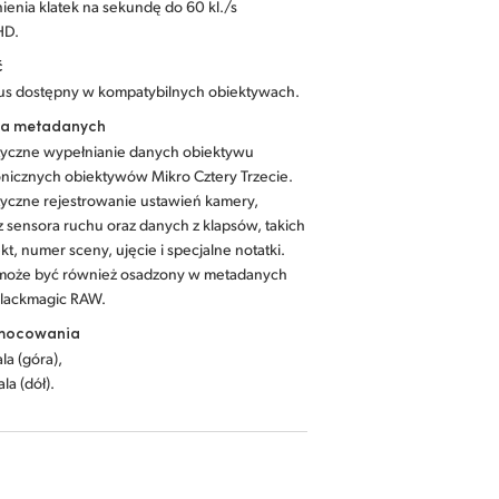
ienia klatek na sekundę do 60 kl./s
HD.
ć
us dostępny w kompatybilnych obiektywach.
a metadanych
yczne wypełnianie danych obiektywu
onicznych obiektywów Mikro Cztery Trzecie.
yczne rejestrowanie ustawień kamery,
 sensora ruchu oraz danych z klapsów, takich
ekt, numer sceny, ujęcie i specjalne notatki.
może być również osadzony w metadanych
Blackmagic RAW.
mocowania
ala (góra),
ala (dół).