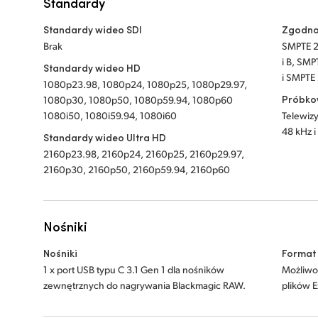
Standardy
Standardy wideo SDI
Zgodno
Brak
SMPTE 2
i B, SM
Standardy wideo HD
i SMPTE
1080p23.98, 1080p24, 1080p25, 1080p29.97,
Próbko
1080p30, 1080p50, 1080p59.94, 1080p60
1080i50, 1080i59.94, 1080i60
Telewiz
48 kHz i 
Standardy wideo Ultra HD
2160p23.98, 2160p24, 2160p25, 2160p29.97,
2160p30, 2160p50, 2160p59.94, 2160p60
Nośniki
Nośniki
Format
1 x port USB typu C 3.1 Gen 1 dla nośników
Możliwo
zewnętrznych do nagrywania Blackmagic RAW.
plików 