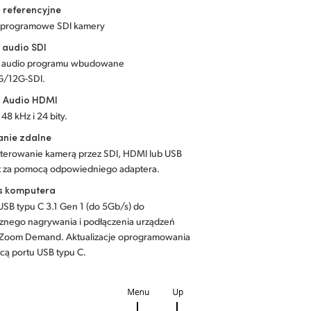
 referencyjne
 programowe SDI kamery
 audio SDI
y audio programu wbudowane
G/12G-SDI.
a Audio HDMI
 48 kHz i 24 bity.
anie zdalne
sterowanie kamerą przez SDI, HDMI lub USB
t za pomocą odpowiedniego adaptera.
js komputera
 USB typu C 3.1 Gen 1 (do 5Gb/s) do
znego nagrywania i podłączenia urządzeń
 Zoom Demand. Aktualizacje oprogramowania
cą portu USB typu C.