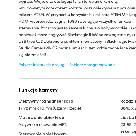
wyjściu. Wejście to obsługuje tally, sterowanie kamerą,
wbudowanym korektorem kolorów oraz obiektywem z poziomu
miksera ATEM. W przypadku korzystania z miksera ATEM Mini, zł
HDMI wyprowadza sygnał 1080 i obsługuje wszystkie funkcje
sterowania. Ponadto jest to kamera kinowa o hollywoodzkiej jako
ponieważ może nagrywać Blackmagic RAW na zewnętrzne dysk
USB typu C. Dzięki wielu punktom montażowym Blackmagic Mic
Studio Camera 4K G2 można umieścić tam, gdzie żadna inna ka
się nie zmieści!
Pobierz Instrukcję obsługi
Pobierz oprogramowanie
Funkcje kamery
Efektywny rozmiar sensora
Rozdzi
17,78 mm x 10 mm (Cztery Trzecie)
3840 x 2
Mocowanie obiektywu
Liczba 
Aktywne mocowanie MFT.
23,98, 2
sekundę
Sterowanie obiektywem