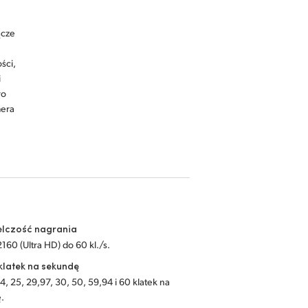
ącze
ści,
i
ro
mera
elczość nagrania
160 (Ultra HD) do 60 kl./s.
klatek na sekundę
4, 25, 29,97, 30, 50, 59,94 i 60 klatek na
.