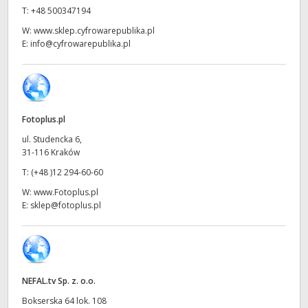
Netherlands
T:
+48 500347194
New Zealand
W:
www.sklep.cyfrowarepublika.pl
E:
info@cyfrowarepublika.pl
Norway
Polska
Portugal
Fotoplus.pl
ul. Studencka 6,
Singapore
31-116 Kraków
T:
(+48 )12 294-60-60
South Africa
W:
www.Fotoplus.pl
E:
sklep@fotoplus.pl
Spain
Sweden
Chinese Taipei
NEFAL.tv Sp. z. o.o.
Turkey
Bokserska 64 lok. 108