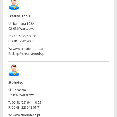
Creative Tools
Ul. Rumiana 108A
02-956 Warszawa
T:
+48 22 257 0080
F:
+48 322814088
W:
www.creativetools.pl
E:
sklep@creativetools.pl
Studiotech
ul. Bażancia 53
02-892 Warszawa
T:
00 48 (22) 644 10 25
F:
00 48 (22) 648 01 71
W:
www.studiotech.pl