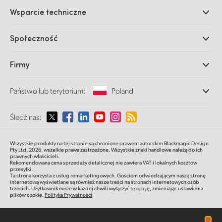
Profesjonalne kamery
Wsparcie techniczne
DaVinci Resolve i oprogramowanie Fusion
Miksery produkcyjne ATEM
Dystrybutorzy
Społeczność
Ultimatte
Centrum wsparcia technicznego
Nagrywarki dyskowe
Skontaktuj się z nami
Splice Community
Firmy
Przechwytywanie i odtwarzanie
Skaner Cintel
Oddziały
Konwersja standardów
Państwo lub terytorium:
Poland
O nas
Konwertery nadawcze
Partnerzy
Monitorowanie
Proszę wybrać państwo lub terytorium
Śledź nas:
Multimedia
Pamięć sieciowa
MultiView
Argentina
Wszystkie produkty na tej stronie są chronione prawem autorskim Blackmagic Design
Routing i dystrybucja
Pty Ltd. 2026,
wszelkie prawa zastrzeżone.
Wszystkie znaki handlowe należą do ich
prawnych właścicieli.
Transmisja i kodowanie
Australia
Rekomendowana cena sprzedaży detalicznej nie zawiera VAT i lokalnych kosztów
przesyłki.
Ta strona korzysta z usług remarketingowych. Gościom odwiedzającym naszą stronę
internetową wyświetlane są również nasze treści na stronach internetowych osób
Austria
trzecich. Użytkownik może w każdej chwili wyłączyć tę opcję, zmieniając ustawienia
plików cookie.
Polityka Prywatności
Brazil