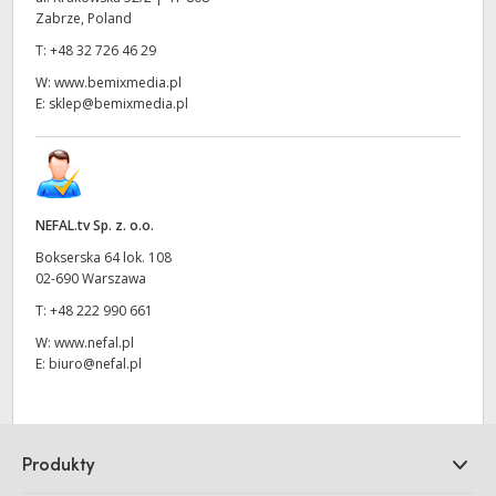
Zabrze, Poland
T:
+48 32 726 46 29
W:
www.bemixmedia.pl
E:
sklep@bemixmedia.pl
NEFAL.tv Sp. z. o.o.
Bokserska 64 lok. 108
02-690 Warszawa
T:
+48 222 990 661
W:
www.nefal.pl
E:
biuro@nefal.pl
Produkty