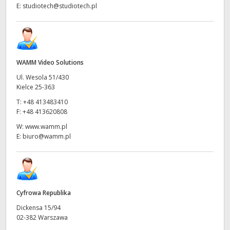
E:
studiotech@studiotech.pl
WAMM Video Solutions
Ul. Wesola 51/430
Kielce 25-363
T:
+48 413483410
F:
+48 413620808
W:
www.wamm.pl
E:
biuro@wamm.pl
Cyfrowa Republika
Dickensa 15/94
02-382 Warszawa