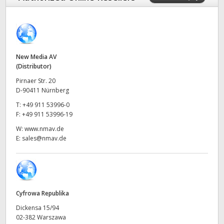
Finland
France
Germany
New Media AV
(Distributor)
Hong Kong SAR, China
Pirnaer Str. 20
D-90411 Nürnberg
India
T:
+49 911 53996-0
F:
+49 911 53996-19
Italy
W:
www.nmav.de
E:
sales@nmav.de
Japan
Korea
Mexico
Cyfrowa Republika
Malaysia
Dickensa 15/94
02-382 Warszawa