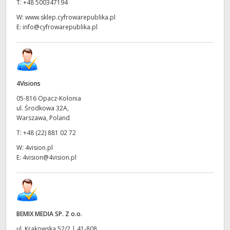
T:
+48 500347194
W:
www.sklep.cyfrowarepublika.pl
E:
info@cyfrowarepublika.pl
4Visions
05-816 Opacz-Kolonia
ul. Środkowa 32A,
Warszawa, Poland
T:
+48 (22) 881 02 72
W:
4vision.pl
E:
4vision@4vision.pl
BEMIX MEDIA SP. Z o.o.
ul. Krakowska 52/2 | 41-808