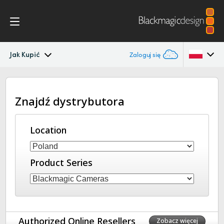
Jak Kupić
Zaloguj się
Micro Studio Camera
Argentina
Znajdź dystrybutora
Australia
Specyfikacje
Austria
Location
Brazil
Product Series
Canada
China
Denmark
Authorized Online Resellers
Zobacz więcej