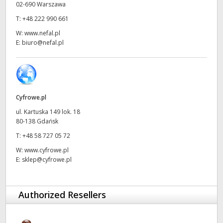
02-690 Warszawa
UAE
T:
+48 222 990 661
W:
www.nefal.pl
Ukraine
E:
biuro@nefal.pl
United Kingdom
United States
Cyfrowe.pl
ul. Kartuska 149 lok. 18
80-138 Gdańsk
T:
+48 58 727 05 72
W:
www.cyfrowe.pl
E:
sklep@cyfrowe.pl
Authorized Resellers