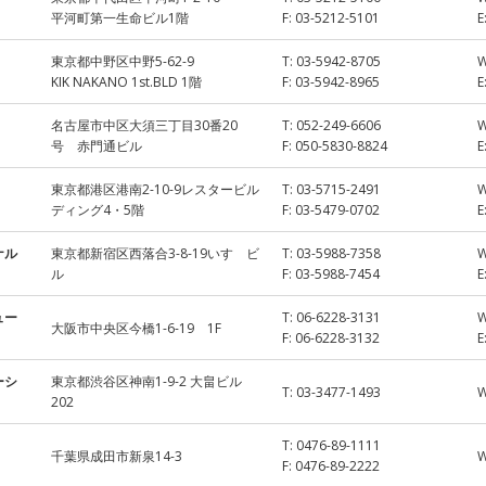
平河町第一生命ビル1階
F:
03-5212-5101
E
東京都中野区中野5-62-9
T:
03-5942-8705
KIK NAKANO 1st.BLD 1階
F:
03-5942-8965
E
名古屋市中区大須三丁目30番20
T:
052-249-6606
号 赤門通ビル
F:
050-5830-8824
E
東京都港区港南2-10-9レスタービル
T:
03-5715-2491
ディング4・5階
F:
03-5479-0702
E
ナル
東京都新宿区西落合3-8-19いすゞビ
T:
03-5988-7358
ル
F:
03-5988-7454
E
ュー
T:
06-6228-3131
大阪市中央区今橋1-6-19 1F
F:
06-6228-3132
E
ーシ
東京都渋谷区神南1-9-2 大畠ビル
T:
03-3477-1493
202
T:
0476-89-1111
千葉県成田市新泉14-3
F:
0476-89-2222