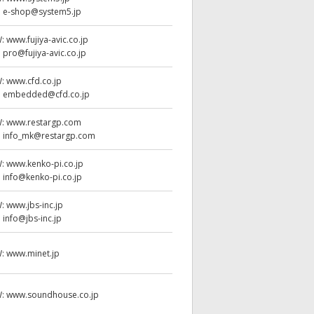
:
e-shop@system5.jp
W:
www.fujiya-avic.co.jp
:
pro@fujiya-avic.co.jp
W:
www.cfd.co.jp
:
embedded@cfd.co.jp
W:
www.restargp.com
:
info_mk@restargp.com
W:
www.kenko-pi.co.jp
:
info@kenko-pi.co.jp
W:
www.jbs-inc.jp
:
info@jbs-inc.jp
W:
www.minet.jp
W:
www.soundhouse.co.jp