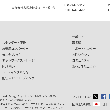
T:
03-3446-3121
東京都渋谷区恵比寿3丁目8番1号
F:
03-3446-4451
E
サポート
スタンダード変換
取扱販社
放送用コンバーター
サポートセンター
モニタリング
お問い合わせ
ネットワークストレージ
コミュニティ
MultiView
Spliceコミュニティ
ルーティング＆分配
配信＆エンコーディング
 Design Pty. Ltd.が著作権を保有
します。
フォローする:
ぞれの所有者に帰属します。
は含まれません。当ウェブサイトは、以前に当ウェブ
国および地域:
日本
ードパーティのウェブサイトでのリマーケティング広