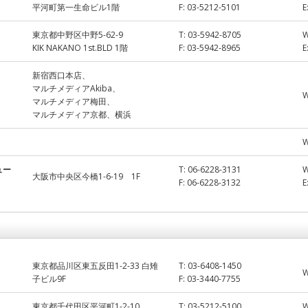
平河町第一生命ビル1階
F:
03-5212-5101
E
東京都中野区中野5-62-9
T:
03-5942-8705
KIK NAKANO 1st.BLD 1階
F:
03-5942-8965
E
新宿西口本店、
マルチメディアAkiba、
マルチメディア梅田、
マルチメディア京都、横浜
ュー
T:
06-6228-3131
大阪市中央区今橋1-6-19 1F
F:
06-6228-3132
E
東京都品川区東五反田1-2-33 白雉
T:
03-6408-1450
子ビル9F
F:
03-3440-7755
東京都千代田区平河町1-2-10
T:
03-5212-5100