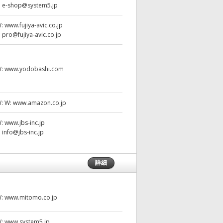
:
e-shop@system5.jp
W:
www.fujiya-avic.co.jp
:
pro@fujiya-avic.co.jp
W:
www.yodobashi.com
W:
W: www.amazon.co.jp
W:
www.jbs-inc.jp
:
info@jbs-inc.jp
詳細
W:
www.mitomo.co.jp
W:
www.system5.jp