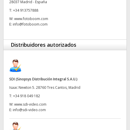
28037 Madrid - España
UAE
T:
+34 913757888
W:
www.fotoboom.com
Ukraine
E:
info@fotoboom.com
United Kingdom
Distribuidores autorizados
United States
SDI (Sinopsys Distribución Integral S.A.U.)
Isaac Newton 5. 28760 Tres Cantos, Madrid
T:
+34 918 049 182
W:
www.sdi-video.com
E:
info@sdi-video.com