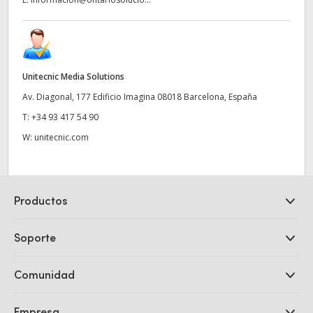
Unitecnic Media Solutions
Av. Diagonal, 177 Edificio Imagina 08018 Barcelona, España
T:
+34 93 417 54 90
W:
unitecnic.com
Productos
Cámaras profesionales
Soporte
DaVinci Resolve y Fusion
Mezcladores ATEM
Distribuidores
Comunidad
Ultimatte
Centro de soporte técnico
Grabadores digitales
Contáctanos
Comunidad Splice
Empresa
Captura y reproducción