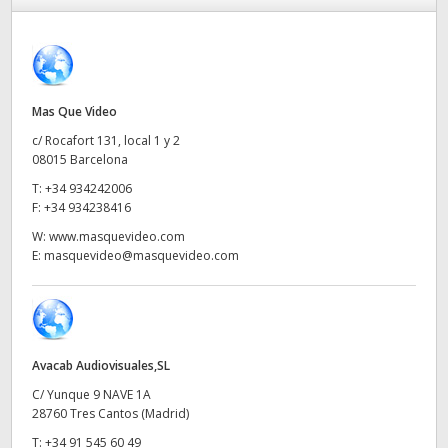
Finland
France
Germany
Mas Que Video
c/ Rocafort 131, local 1 y 2
Hong Kong SAR, China
08015 Barcelona
T:
+34 934242006
India
F:
+34 934238416
Italy
W:
www.masquevideo.com
E:
masquevideo@masquevideo.com
Japan
Korea
Mexico
Avacab Audiovisuales,SL
C/ Yunque 9 NAVE 1A
Malaysia
28760 Tres Cantos (Madrid)
T:
+34 91 545 60 49