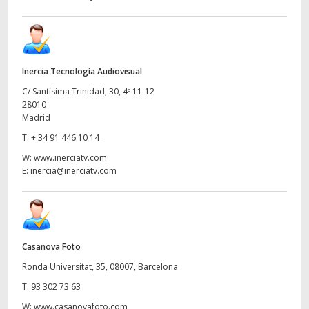
Inercia Tecnología Audiovisual
C/ Santísima Trinidad, 30, 4º 11-12
28010
Madrid
T:
+ 34 91 446 10 14
W:
www.inerciatv.com
E:
inercia@inerciatv.com
Casanova Foto
Ronda Universitat, 35, 08007, Barcelona
T:
93 302 73 63
W:
www.casanovafoto.com