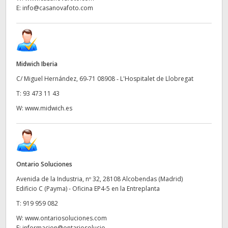
E:
info@casanovafoto.com
Midwich Iberia
C/ Miguel Hernández, 69‑71 08908 ‑ L'Hospitalet de Llobregat
T:
93 473 11 43
W:
www.midwich.es
Ontario Soluciones
Avenida de la Industria, nº 32, 28108 Alcobendas (Madrid)
Edificio C (Payma) - Oficina EP4-5 en la Entreplanta
T:
919 959 082
W:
www.ontariosoluciones.com
E:
informacion@ontariosolucio...