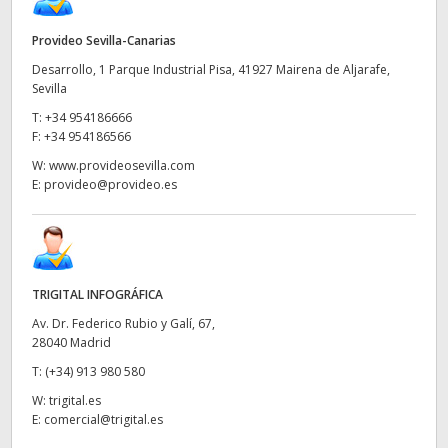
Provideo Sevilla-Canarias
Desarrollo, 1 Parque Industrial Pisa, 41927 Mairena de Aljarafe,
Sevilla
T:
+34 954186666
F:
+34 954186566
W:
www.provideosevilla.com
E:
provideo@provideo.es
TRIGITAL INFOGRÁFICA
Av. Dr. Federico Rubio y Galí, 67,
28040 Madrid
T:
(+34) 913 980 580
W:
trigital.es
E:
comercial@trigital.es