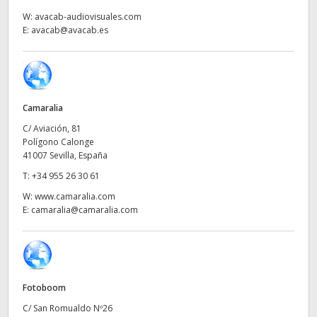
Netherlands
W:
avacab-audiovisuales.com
E:
avacab@avacab.es
New Zealand
Norway
Poland
Camaralia
Portugal
C/ Aviación, 81
Polígono Calonge
Singapore
41007 Sevilla, España
T:
+34 955 26 30 61
South Africa
W:
www.camaralia.com
E:
camaralia@camaralia.com
España
Sweden
Chinese Taipei
Fotoboom
Turkey
C/ San Romualdo Nº26