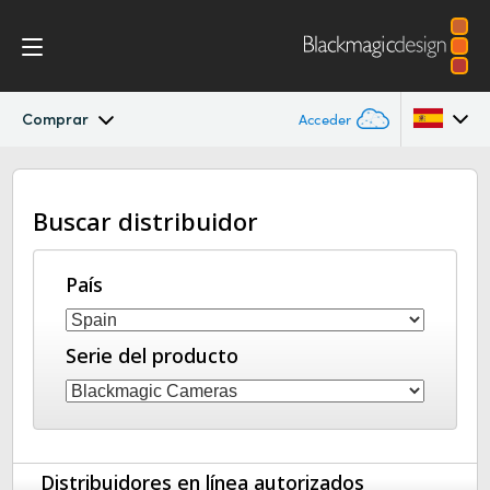
Comprar
Acceder
Micro Studio Camera
Argentina
Buscar distribuidor
Australia
Especificaciones
Austria
País
Brazil
Serie del producto
Canada
China
Denmark
Distribuidores en línea autorizados