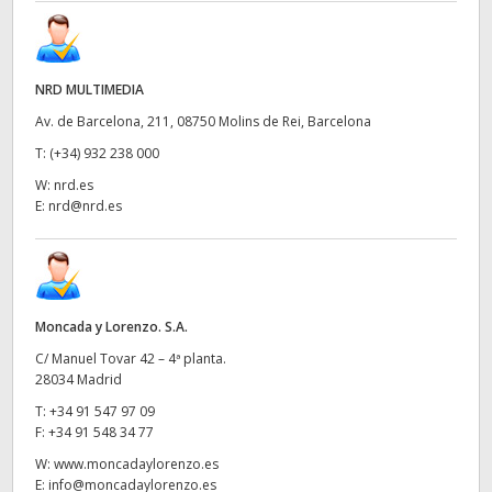
NRD MULTIMEDIA
Av. de Barcelona, 211, 08750 Molins de Rei, Barcelona
T:
(+34) 932 238 000
W:
nrd.es
E:
nrd@nrd.es
Moncada y Lorenzo. S.A.
C/ Manuel Tovar 42 – 4ª planta.
28034 Madrid
T:
+34 91 547 97 09
F:
+34 91 548 34 77
W:
www.moncadaylorenzo.es
E:
info@moncadaylorenzo.es