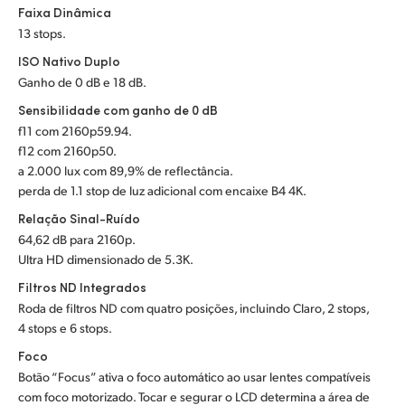
Faixa Dinâmica
UAE
13 stops.
ISO Nativo Duplo
Ukraine
Ganho de 0 dB e 18 dB.
United Kingdom
Sensibilidade com ganho de 0 dB
f11 com 2160p59.94.
United States
f12 com 2160p50.
a 2.000 lux com 89,9% de reflectância.
perda de 1.1 stop de luz adicional com encaixe B4 4K.
Relação Sinal-Ruído
64,62 dB para 2160p.
Ultra HD dimensionado de 5.3K.
Filtros ND Integrados
Roda de filtros ND com quatro posições, incluindo Claro, 2 stops,
4 stops e 6 stops.
Foco
Botão “Focus” ativa o foco automático ao usar lentes compatíveis
com foco motorizado. Tocar e segurar o LCD determina a área de