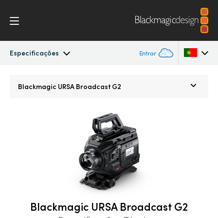
Especificações
Entrar
URSA Broadcast
Argentina
Blackmagic
URSA Broadcast G2
Australia
Workflow
Austria
Design
Brazil
Blackmagic OS
Canada
Blackmagic RAW
China
Blackmagic URSA Broadcast G2
Denmark
Visores