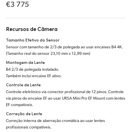
Netherlands
€3 775
New Zealand
Norway
Recursos de Câmera
Poland
Tamanho Efetivo do Sensor
Sensor com tamanho de 2/3 de polegada ao usar encaixes B4 4K.
Portugal
(Tamanho real do sensor 23,10 mm x 12,99 mm)
Montagem de Lente
Singapore
B4 2/3 de polegada instalado.
Também inclui encaixe EF ativo.
South Africa
Controle de Lente
Spain
Controle eletrônico via conector profissional de 12 pinos. Controle
via pinos do encaixe EF ao usar URSA Mini Pro EF Mount com lentes
Sweden
EF compatíveis.
Correção de Lente
Chinese Taipei
Correção interna de aberração cromática ao usar lentes
Turkey
profissionais compatíveis.