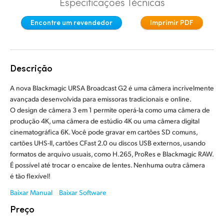
Especificações Técnicas
Finland
Controle de Câmera
Encontre um revendedor
Imprimir PDF
France
Fibra
Germany
Descrição
Acessórios
Hong Kong SAR, China
A nova Blackmagic URSA Broadcast G2 é uma câmera incrivelmente
India
avançada desenvolvida para emissoras tradicionais e online.
Especificações
O design de câmera 3 em 1 permite operá-la como uma câmera de
Italy
produção 4K, uma câmera de estúdio 4K ou uma câmera digital
cinematográfica 6K. Você pode gravar em cartões SD comuns,
Japan
cartões UHS-II, cartões CFast 2.0 ou discos USB externos, usando
formatos de arquivo usuais, como H.265, ProRes e Blackmagic RAW.
Korea
É possível até trocar o encaixe de lentes. Nenhuma outra câmera
é tão flexível!
Mexico
Baixar Manual
Baixar Software
Malaysia
Preço