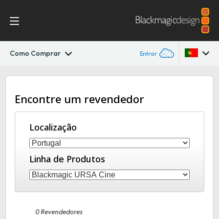
Como Comprar
Entrar
Blackmagic URSA Cine
Argentina
Encontre um revendedor
Australia
Acessórios
Austria
Localização
Blackmagic OS
Brazil
Blackmagic RAW
Linha de Produtos
Canada
Media Dock
China
Denmark
Galeria
0 Revendedores