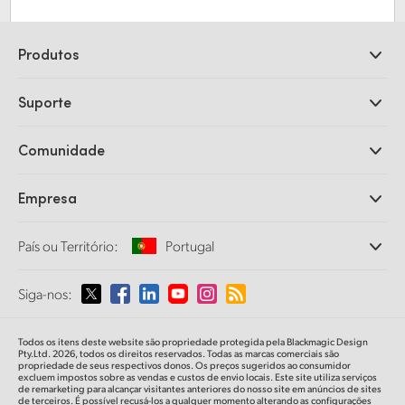
Finland
Especificações
Produtos
France
Câmeras Profissionais
Germany
Suporte
DaVinci Resolve e Fusion
Switchers de Produção ATEM
Hong Kong SAR, China
Revendedores
Comunidade
Ultimatte
Central de Suporte Técnico
India
Gravadores de Disco
Fale Conosco
Comunidade Splice
Empresa
Captura e Reprodução
Italy
Cintel Scanner
Escritórios
Conversão de Padrões
País ou Território:
Portugal
Japan
Sobre a Blackmagic Design
Conversores Broadcast
Parcerias
Monitoramento
Korea
Selecione seu país ou território
Siga-nos:
Imprensa
Armazenamento em Rede
MultiView
Mexico
Argentina
Todos os itens deste website são propriedade protegida pela Blackmagic Design
Roteamento e Distribuição
Pty.Ltd. 2026, todos os direitos reservados. Todas as marcas comerciais são
propriedade de seus respectivos donos. Os preços sugeridos ao consumidor
Malaysia
Streaming e Codificação
Australia
excluem impostos sobre as vendas e custos de envio locais. Este site utiliza serviços
de remarketing para alcançar visitantes anteriores do nosso site em anúncios de sites
de terceiros. É possível recusá-los a qualquer momento alterando as configurações