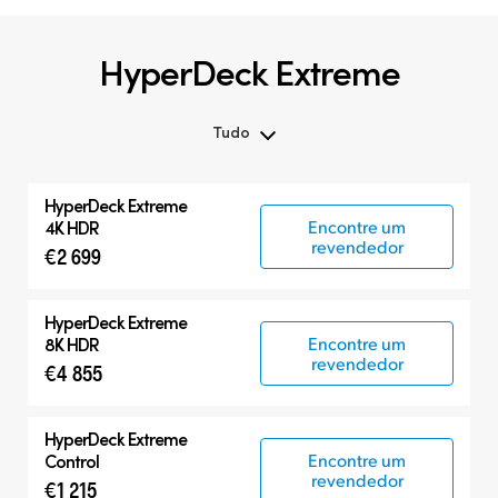
HyperDeck Extreme
Tudo
Tudo
HyperDeck Extreme
HyperDeck Extreme
Encontre um
4K HDR
revendedor
€2 699
HyperDeck Studio
Acessórios
HyperDeck Extreme
Encontre um
8K HDR
revendedor
€4 855
HyperDeck Extreme
Encontre um
Control
revendedor
€1 215