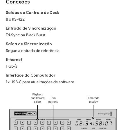
Netherlands
Conexões
Saídas de Controle de Deck
New Zealand
8 x RS-422
Norway
Entrada de Sincronização
Tri-Sync ou Black Burst.
Poland
Saída de Sincronização
Portugal
Segue a entrada de referência.
Ethernet
Singapore
1 Gb/s
Interface do Computador
South Africa
1x USB-C para atualizações de software.
Spain
Sweden
Chinese Taipei
Turkey