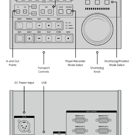
UAE
Ukraine
United Kingdom
United States