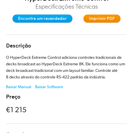
Especificações Técnicas
Finland
Encontre um revendedor
Imprimir PDF
France
Germany
Hong Kong SAR, China
Descrição
India
O HyperDeck Extreme Control adiciona controles tradicionais de
decks broadcast
ao HyperDeck
Extreme 8K. Ele funciona como
um
Italy
deck
broadcast tradicional com um layout familiar. Controle até
8 decks através do controle RS-422 padrão da indústria.
Japan
Baixar Manual
Baixar Software
Korea
Preço
€1 215
Mexico
Malaysia