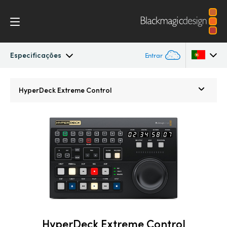
Especificações
Entrar
HyperDeck Extreme
Argentina
HyperDeck Extreme Control
Australia
Controle
Austria
Especificações
Brazil
Canada
China
Denmark
HyperDeck Extreme Control