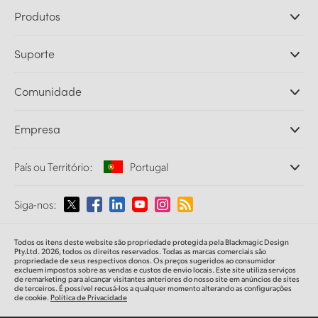
Produtos
Câmeras Profissionais
Suporte
DaVinci Resolve e Fusion
Switchers de Produção ATEM
Revendedores
Comunidade
Ultimatte
Central de Suporte Técnico
Gravadores de Disco
Fale Conosco
Comunidade Splice
Empresa
Captura e Reprodução
Cintel Scanner
Escritórios
Conversão de Padrões
País ou Território:
Portugal
Sobre a Blackmagic Design
Conversores Broadcast
Parcerias
Monitoramento
Selecione seu país ou território
Siga-nos:
Imprensa
Armazenamento em Rede
MultiView
Argentina
Todos os itens deste website são propriedade protegida pela Blackmagic Design
Roteamento e Distribuição
Pty.Ltd. 2026, todos os direitos reservados. Todas as marcas comerciais são
propriedade de seus respectivos donos. Os preços sugeridos ao consumidor
Streaming e Codificação
Australia
excluem impostos sobre as vendas e custos de envio locais. Este site utiliza serviços
de remarketing para alcançar visitantes anteriores do nosso site em anúncios de sites
de terceiros. É possível recusá-los a qualquer momento alterando as configurações
de cookie.
Política de Privacidade
Austria