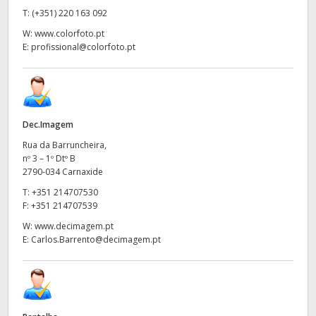
T:
(+351) 220 163 092
W:
www.colorfoto.pt
E:
profissional@colorfoto.pt
Dec.Imagem
Rua da Barruncheira,
nº 3 – 1º Dtº B
2790-034 Carnaxide
T:
+351 214707530
F:
+351 214707539
W:
www.decimagem.pt
E:
Carlos.Barrento@decimagem.pt