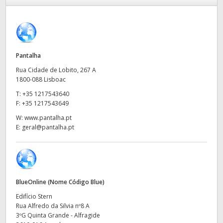
Finland
France
Germany
Pantalha
Rua Cidade de Lobito, 267 A
Hong Kong SAR, China
1800-088 Lisboac
T:
+35 1217543640
India
F:
+35 1217543649
Italy
W:
www.pantalha.pt
E:
geral@pantalha.pt
Japan
Korea
Mexico
BlueOnline (Nome Código Blue)
Edifício Stern
Malaysia
Rua Alfredo da Silvia nº8 A
3ºG Quinta Grande - Alfragide