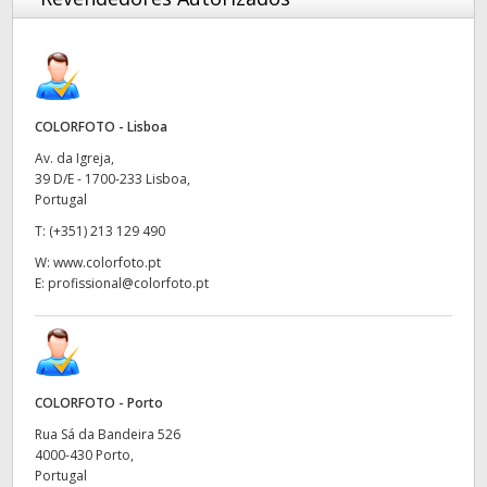
COLORFOTO - Lisboa
Av. da Igreja,
39 D/E - 1700-233 Lisboa,
Portugal
T:
(+351) 213 129 490
W:
www.colorfoto.pt
E:
profissional@colorfoto.pt
COLORFOTO - Porto
Rua Sá da Bandeira 526
4000-430 Porto,
Portugal