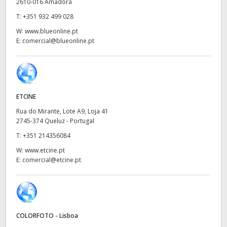
Netherlands
2610-016 Amadora
T:
+351 932 499 028
New Zealand
W:
www.blueonline.pt
E:
comercial@blueonline.pt
Norway
Poland
Portugal
ETCINE
Singapore
Rua do Mirante, Lote A9, Loja 41
2745-374 Queluz - Portugal
South Africa
T:
+351 214356084
W:
www.etcine.pt
Spain
E:
comercial@etcine.pt
Sweden
Chinese Taipei
COLORFOTO - Lisboa
Turkey