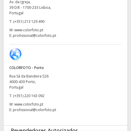
Av. da Igreja,
39 D/E - 1700-233 Lisboa,
UAE
Portugal
Ukraine
T:
(+351) 213 129 490
W:
www.colorfoto.pt
United Kingdom
E:
profissional@colorfoto.pt
United States
COLORFOTO - Porto
Rua Sá da Bandeira 526
4000-430 Porto,
Portugal
T:
(+351) 220 163 092
W:
www.colorfoto.pt
E:
profissional@colorfoto.pt
Revendedores Autorizados