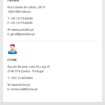
Pantalha
Rua Cidade de Lobito, 267 A
1800-088 Lisboac
T:
+35 1217543640
F:
+35 1217543649
W:
www.pantalha.pt
E:
geral@pantalha.pt
ETCINE
Rua do Mirante, Lote A9, Loja 41
2745-374 Queluz - Portugal
T:
+351 214356084
W:
www.etcine.pt
E:
comercial@etcine.pt