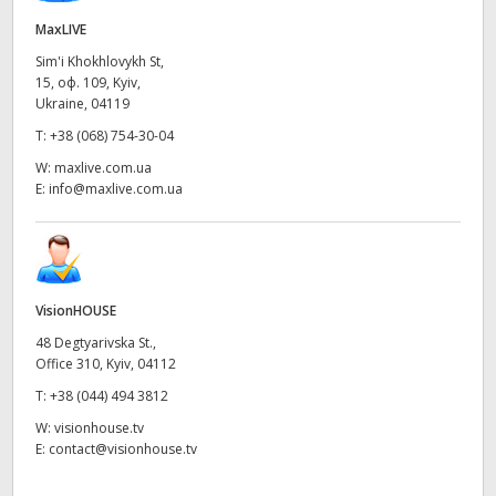
Netherlands
MaxLIVE
New Zealand
Sim'i Khokhlovykh St,
15, оф. 109, Kyiv,
Norway
Ukraine, 04119
T:
+38 (068) 754-30-04
Poland
W:
maxlive.com.ua
E:
info@maxlive.com.ua
Portugal
Singapore
South Africa
VisionHOUSE
Spain
48 Degtyarivska St.,
Office 310, Kyiv, 04112
Sweden
T:
+38 (044) 494 3812
W:
visionhouse.tv
Chinese Taipei
E:
contact@visionhouse.tv
Turkey