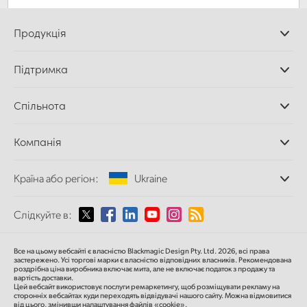
UAE
Продукція
Ukraine
Професійні камери
Підтримка
Додатки DaVinci
United Kingdom
Resolve і Fusion
Дилери
Спільнота
United States
Відеомікшери ATEM
Центр підтримки
Ultimatte
Зворотній зв'язок
Splice Community
Компанія
Дискові рекордери
Захоплення
Офіси
та відтворення
Країна або регіон:
Ukraine
Про нас
Сканер Cintel
Партнери
Перетворення форматів
Виберіть вашу країну або регіон
Слідкуйте в:
Медіа
Мовні конвертери
Моніторинг
Argentina
Все на цьому вебсайті є власністю Blackmagic Design Pty. Ltd. 2026, всі права
Мережеве сховище
застережено.
Усі торгові марки є власністю відповідних власників.
Рекомендована
роздрібна ціна
виробника включає мита, але не включає податок з продажу та
MultiView
Australia
вартість доставки.
Цей вебсайт використовує послуги ремаркетингу, щоб розміщувати рекламу на
Маршрутизація та розподіл
сторонніх вебсайтах куди переходять відвідувачі нашого сайту. Можна відмовитися
від цього, змінивши налаштування файлів «cookie».
Стрімінг та кодування
Austria