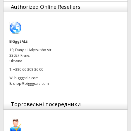
Finland
Authorized Online Resellers
France
Germany
BIGggSALE
Hong Kong SAR, China
19, Danyla Halytskoho str.
33027 Rivne,
India
Ukraine
Italy
T:
+380 66 308 36 00
W:
bigggsale.com
Japan
E:
shop@bigggsale.com
Korea
Торговельні посередники
Mexico
Malaysia