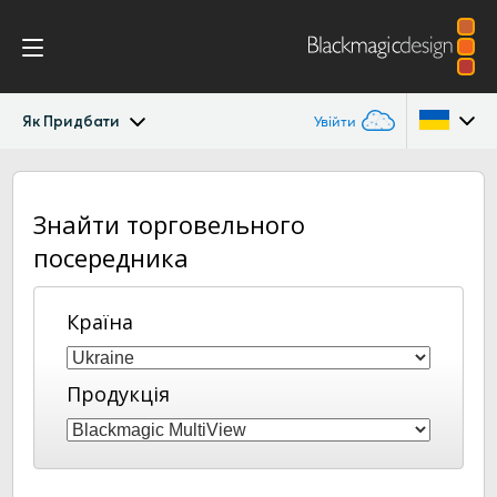
Як Придбати
Увійти
MultiView
Argentina
Знайти торговельного
Australia
Застосування
посередника
Austria
Дизайн
Країна
Brazil
Характеристики
Canada
Продукція
China
Denmark