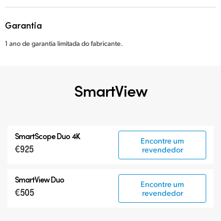
Garantia
1 ano de garantia limitada do fabricante.
SmartView
SmartScope Duo 4K
Encontre um
€925
revendedor
SmartView Duo
Encontre um
€505
revendedor