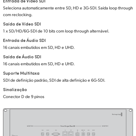
Netherlands
Entrada de Vídeo SDI
Seleciona automaticamente entre SD, HD e 3G-SDI. Saída loop through
New Zealand
com reclocking.
Saída de Vídeo SDI
Norway
1 x SD/HD/6G-SDI de 10 bits com loop through alternável.
Poland
Entrada de Áudio SDI
16 canais embutidos em SD, HD e UHD.
Portugal
Saída de Áudio SDI
16 canais embutidos em SD, HD e UHD.
Singapore
Suporte Multitaxa
South Africa
SDI de definição padrão, SDI de alta definição e 6G-SDI.
Sinalização
Spain
Conector D de 9 pinos
Sweden
Chinese Taipei
Turkey