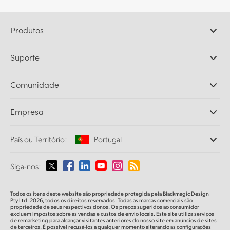
Produtos
Câmeras Profissionais
Suporte
DaVinci Resolve e Fusion
Switchers de Produção ATEM
Revendedores
Comunidade
Ultimatte
Central de Suporte Técnico
Gravadores de Disco
Fale Conosco
Comunidade Splice
Empresa
Captura e Reprodução
Cintel Scanner
Escritórios
Conversão de Padrões
País ou Território:
Portugal
Sobre a Blackmagic Design
Conversores Broadcast
Parcerias
Monitoramento
Selecione seu país ou território
Siga-nos:
Imprensa
Armazenamento em Rede
MultiView
Argentina
Todos os itens deste website são propriedade protegida pela Blackmagic Design
Roteamento e Distribuição
Pty.Ltd. 2026, todos os direitos reservados. Todas as marcas comerciais são
propriedade de seus respectivos donos. Os preços sugeridos ao consumidor
Streaming e Codificação
Australia
excluem impostos sobre as vendas e custos de envio locais. Este site utiliza serviços
de remarketing para alcançar visitantes anteriores do nosso site em anúncios de sites
de terceiros. É possível recusá-los a qualquer momento alterando as configurações