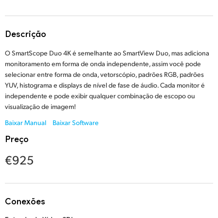
Finland
France
Descrição
Germany
O SmartScope Duo 4K é semelhante ao SmartView Duo, mas adiciona
monitoramento em forma de onda independente, assim você pode
Hong Kong SAR, China
selecionar entre forma de onda, vetorscópio, padrões RGB, padrões
YUV, histograma e displays de nível de fase de áudio. Cada monitor é
India
independente e pode exibir qualquer combinação de escopo ou
visualização de imagem!
Italy
Baixar Manual
Baixar Software
Japan
Preço
Korea
€925
Mexico
Malaysia
Conexões