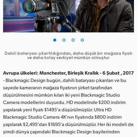
Finland
France
Germany
Hong Kong SAR, China
Dahili bataryası çıkartıldığından, daha düşük bir mağaza fiyatı
ve daha kolay sevkiyat mümkün olmuştur.
India
Italy
Avrupa ülkeleri: Manchester, Birleşik Krallık - 6 Şubat , 2017
- Blackmagic Design bugün, dahili bataryası çıkarılan ve bu
Japan
sayede kameranın mağaza fiyatının şirket tarafından
düşürülmesini mümkün kılan iki yeni Blackmagic Studio
Korea
Camera modellerini duyurdu. HD modelinde $200 indirim
yapılarak yeni fiyatı $1495'a düşürülmüştür. Ultra HD
Mexico
Blackmagic Studio Camera 4K'nın fiyatında $800 indirim
yapılarak $2,495'dan $1695'a düşürülmüştür. Her iki modeli de
Malaysia
şimdi dünya çapındaki Blackmagic Design bayilerinden