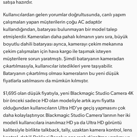
Netherlands
satışa hazırdır.
New Zealand
Kullanıcılardan gelen yorumlar doğrultusunda, canlı yapım
çalışmaları yapan müşterilerin çoğu AC adaptör
Norway
kullandığından, bataryası bulunmayan bir model talep
etmişlerdir. Kameraları daha pahalı kılmanın yanı sıra, büyük
Poland
boyutlu dahili bataryası ayrıca, kamerayı çekim mekanına
çekim çalışmaları için hava kargo ile taşımak isteyen
Portugal
müşterilere sorun yaratmıştı. Şimdi bataryanın kameradan
çıkartılmasıyla, kullanıcılar istedikleri yere taşıyabilir.
Singapore
Bataryanın çıkartılmış olması kameraların bu yeni düşük
South Africa
fiyatlarla satılmasını da mümkün kılmıştır.
Spain
$1,695 olan düşük fiyatıyla, yeni Blackmagic Studio Camera 4K
bir önceki sadece HD olan modeliyle artık aynı fiyatta
Sweden
olduğundan kullanıcıların Ultra HD'ye geçiş yapmasını çok
daha kolaylaştırıyor. Blackmagic Studio Camera'larının her iki
Chinese Taipei
modeli kullanıcılara inanılmaz HD ya da Ultra HD görüntü
kalitesiyle birlikte talkback, tally, uzaktan kamera kontrol, lens
Turkey
kontrol, dahili DaVinci Resolve ana renk düzeltme yazılımı ve