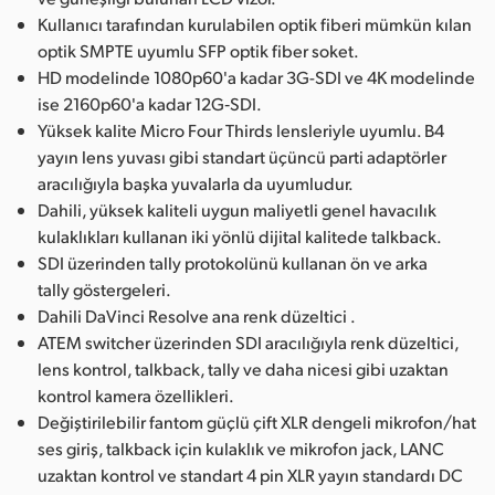
Kullanıcı tarafından kurulabilen optik fiberi mümkün kılan
optik SMPTE uyumlu SFP optik fiber soket.
HD modelinde 1080p60'a kadar 3G-SDI ve 4K modelinde
ise 2160p60'a kadar 12G‑SDI.
Yüksek kalite Micro Four Thirds lensleriyle uyumlu. B4
yayın lens yuvası gibi standart üçüncü parti adaptörler
aracılığıyla başka yuvalarla da uyumludur.
Dahili, yüksek kaliteli uygun maliyetli genel havacılık
kulaklıkları kullanan iki yönlü dijital kalitede talkback.
SDI üzerinden tally protokolünü kullanan ön ve arka
tally göstergeleri.
Dahili DaVinci Resolve ana renk düzeltici .
ATEM switcher üzerinden SDI aracılığıyla renk düzeltici,
lens kontrol, talkback, tally ve daha nicesi gibi uzaktan
kontrol kamera özellikleri.
Değiştirilebilir fantom güçlü çift XLR dengeli mikrofon/hat
ses giriş, talkback için kulaklık ve mikrofon jack, LANC
uzaktan kontrol ve standart 4 pin XLR yayın standardı DC