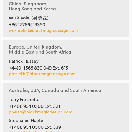
China, Singapore,
Hong Kong and Korea
Wu Xiaolei (吴晓磊)
+86 17786519350
wuxiaolei@blackmagicdesign.com
Europe, United Kingdom,
Middle East and South Africa
Patrick Hussey
+44(0) 1565 830 049 Ext. 615
patrickh@blackmagicdesign.com
Australia, USA, Canada and South America
Terry Frechette
+1 408 954 0500 Ext. 321
pr-usa@blackmagicdesign.com
Stephanie Hueter
+1 408 954 0500 Ext. 339