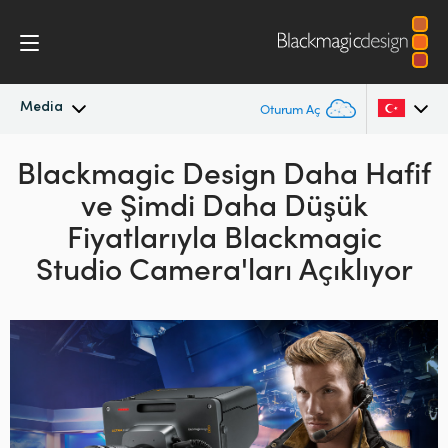
Media
Oturum Aç
Blackmagic Design Daha Hafif
En Son Haberler
Argentina
ve Şimdi Daha Düşük
Australia
Haber Arşivi
Fiyatlarıyla Blackmagic
Austria
Studio Camera'ları Açıklıyor
Basın Resimleri
Brazil
Canada
China
Denmark