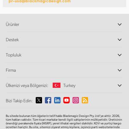
pr-usa@blackmagicdesign.com
Ürünler
Profesyonel Video Kameraları
Destek
DaVinci Resolve ve Fusion Yazılımı
ATEM Prodüksiyon Görüntü Mikserleri
Yetkili Bayiler
Topluluk
Ultimatte
Destek Merkezi
Disk Kaydediciler
Bize ulaşın
Splice Topluluğu
Firma
Kayıt ve Oynatım
Cintel Tarayıcı
Ofislerimiz
Video Format Çevirici
Ülkenizi veya Bölgenizi:
Turkey
Hakkımızda
Yayın Çeviricileri
İş Ortaklarımız
Görüntüleme
Lütfen Ülkenizi veya Bölgenizi Seçiniz
Bizi Takip Edin:
Medya
Ağ Depolama
MultiView
Argentina
Bu sitede bulunan tüm öğelerin telif hakkı Blackmagic Design Pty. Ltd’ye aittir. 2026,
Yönlendirici ve Dağıtıcılar
tüm hakları saklıdır.
Tüm ticari markalar kendi ilgili sahiplerinin mülkiyetidir. Üreticinin
önerdiği perakende fiyata (MSRP), yerel ithalat vergileri dahildir. KDV ve yurtiçi kargo
Yayın ve kodlama
Australia
ücretleri hariçtir. Bu site, sitemizi ziyaret etmiş kişilere, üçüncü parti websitelerinde