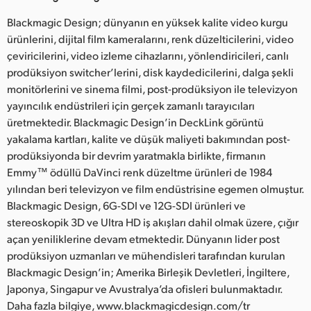
Blackmagic Design; dünyanın en yüksek kalite video kurgu
ürünlerini, dijital film kameralarını, renk düzelticilerini, video
çeviricilerini, video izleme cihazlarını, yönlendiricileri, canlı
prodüksiyon switcher’lerini, disk kaydedicilerini, dalga şekli
monitörlerini ve sinema filmi, post-prodüksiyon ile televizyon
yayıncılık endüstrileri için gerçek zamanlı tarayıcıları
üretmektedir. Blackmagic Design’in DeckLink görüntü
yakalama kartları, kalite ve düşük maliyeti bakımından post-
prodüksiyonda bir devrim yaratmakla birlikte, firmanın
Emmy™ ödüllü DaVinci renk düzeltme ürünleri de 1984
yılından beri televizyon ve film endüstrisine egemen olmuştur.
Blackmagic Design, 6G-SDI ve 12G-SDI ürünleri ve
stereoskopik 3D ve Ultra HD iş akışları dahil olmak üzere, çığır
açan yeniliklerine devam etmektedir. Dünyanın lider post
prodüksiyon uzmanları ve mühendisleri tarafından kurulan
Blackmagic Design’in; Amerika Birleşik Devletleri, İngiltere,
Japonya, Singapur ve Avustralya’da ofisleri bulunmaktadır.
Daha fazla bilgiye, www.blackmagicdesign.com/tr