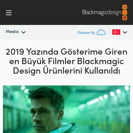
Media
Oturum Aç
2019 Yazında Gösterime
En Son Haberler
Giren
Argentina
en Büyük
Filmler Blackmagic
Australia
Haber Arşivi
Design Ürünlerini Kullanıldı
Austria
Basın Resimleri
Brazil
Canada
China
Denmark