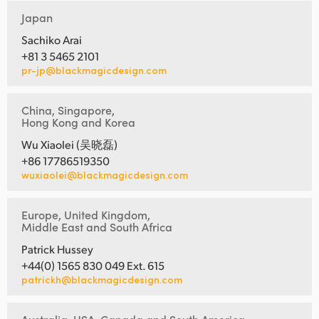
Japan
Sachiko Arai
+81 3 5465 2101
pr-jp@blackmagicdesign.com
China, Singapore,
Hong Kong and Korea
Wu Xiaolei (吴晓磊)
+86 17786519350
wuxiaolei@blackmagicdesign.com
Europe, United Kingdom,
Middle East and South Africa
Patrick Hussey
+44(0) 1565 830 049 Ext. 615
patrickh@blackmagicdesign.com