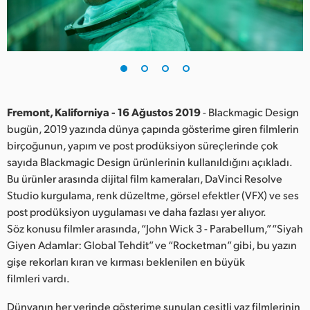
Finland
France
Germany
Hong Kong SAR, China
Fremont, Kaliforniya - 16 Ağustos 2019
- Blackmagic Design
bugün, 2019 yazında dünya çapında gösterime giren filmlerin
India
birçoğunun, yapım ve post prodüksiyon süreçlerinde çok
sayıda Blackmagic Design ürünlerinin kullanıldığını açıkladı.
Italy
Bu ürünler arasında dijital film kameraları, DaVinci Resolve
Japan
Studio kurgulama, renk düzeltme, görsel efektler (VFX) ve ses
post prodüksiyon uygulaması ve daha fazlası yer alıyor.
Korea
Söz konusu filmler arasında, “John Wick 3 - Parabellum,” “Siyah
Giyen Adamlar: Global Tehdit” ve “Rocketman” gibi, bu yazın
Mexico
gişe rekorları kıran ve kırması beklenilen en büyük
filmleri vardı.
Malaysia
Dünyanın her yerinde gösterime sunulan çeşitli yaz filmlerinin