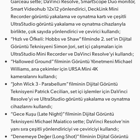
Garceau sette; DaVinci Resolve, SmartScope Duo monitör,
Smart Videohub 12x12 yönlendirici, DeckLink Mini
Recorder görüntü yakalama ve oynatma kartı ve çeşitli
UltraStudio görüntü yakalama ve oynatma cihazlarıyla
birlikte, çok sayıda yönlendirici ve çevirici kullandı;
“Hızlı ve Öfkeli: Hobbs ve Shaw” filminde 2. set’in Dijital
Görüntü Teknisyeni Simon Jori, set içi çalışmaları için
UltraStudio Mini Recorder ve DaVinci Resolve’yi kullandı;
“Hallowed Ground” filminin Görüntü Yönetmeni Michael
Williams, ana çekimler için URSA Mini 4K
kameralarını kullandı;
“John Wick 3 - Parabellum” filminin Dijital Görüntü
Teknisyeni Patrick Cecilian, set içi işlemler için DaVinci
Resolve’yi ve UltraStudio görüntü yakalama ve oynatma
cihazlarını kullandı;
“Gece Kuşu (Late Night)” filminin Dijital Görüntü
Teknisyeni Michael Maiatico sette; DaVinci Resolve’nin
yanı sıra çeşitli yönlendiriciyi ve çeviriciyi kullandı;
“Denemeye Değer (Long Shot)” filminin Dijital Görüntü