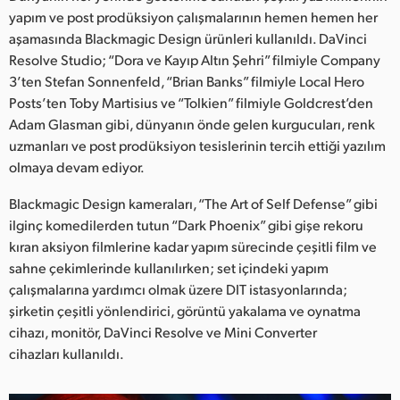
Netherlands
yapım ve post prodüksiyon çalışmalarının hemen hemen her
aşamasında Blackmagic Design ürünleri kullanıldı. DaVinci
New Zealand
Resolve Studio; “Dora ve Kayıp Altın Şehri” filmiyle Company
Norway
3’ten Stefan Sonnenfeld, “Brian Banks” filmiyle Local Hero
Posts’ten Toby Martisius ve “Tolkien” filmiyle Goldcrest’den
Poland
Adam Glasman gibi, dünyanın önde gelen kurgucuları, renk
uzmanları ve post prodüksiyon tesislerinin tercih ettiği yazılım
Portugal
olmaya devam ediyor.
Singapore
Blackmagic Design kameraları, “The Art of Self Defense” gibi
ilginç komedilerden tutun “Dark Phoenix” gibi gişe rekoru
South Africa
kıran aksiyon filmlerine kadar yapım sürecinde çeşitli film ve
sahne çekimlerinde kullanılırken; set içindeki yapım
Spain
çalışmalarına yardımcı olmak üzere DIT istasyonlarında;
Sweden
şirketin çeşitli yönlendirici, görüntü yakalama ve oynatma
cihazı, monitör, DaVinci Resolve ve Mini Converter
Chinese Taipei
cihazları kullanıldı.
Turkey