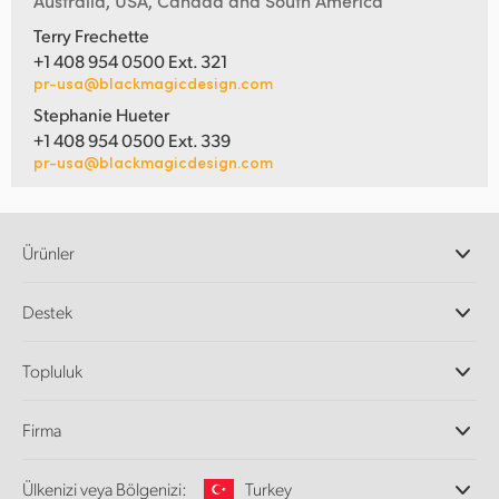
Australia, USA, Canada and South America
Terry Frechette
+1 408 954 0500 Ext. 321
pr-usa@blackmagicdesign.com
Stephanie Hueter
+1 408 954 0500 Ext. 339
pr-usa@blackmagicdesign.com
Ürünler
Profesyonel Video Kameraları
Destek
DaVinci Resolve ve Fusion Yazılımı
ATEM Prodüksiyon Görüntü Mikserleri
Yetkili Bayiler
Topluluk
Ultimatte
Destek Merkezi
Disk Kaydediciler
Bize ulaşın
Splice Topluluğu
Firma
Kayıt ve Oynatım
Cintel Tarayıcı
Ofislerimiz
Video Format Çevirici
Ülkenizi veya Bölgenizi:
Turkey
Hakkımızda