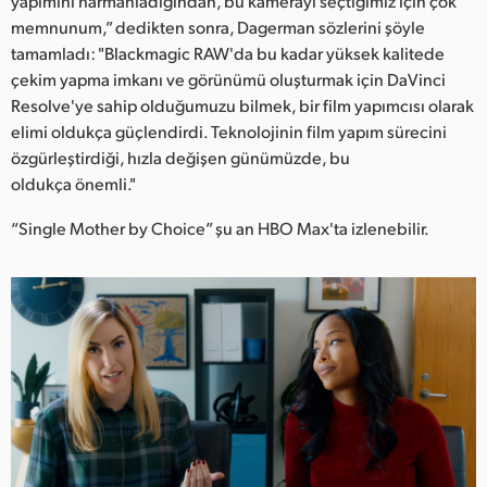
yapımını harmanladığından, bu kamerayı seçtiğimiz için çok
memnunum,” dedikten sonra, Dagerman sözlerini şöyle
tamamladı: "Blackmagic RAW'da bu kadar yüksek kalitede
çekim yapma imkanı ve görünümü oluşturmak için DaVinci
Resolve'ye sahip olduğumuzu bilmek, bir film yapımcısı olarak
elimi oldukça güçlendirdi. Teknolojinin film yapım sürecini
özgürleştirdiği, hızla değişen günümüzde, bu
oldukça önemli."
“Single Mother by Choice” şu an HBO Max'ta izlenebilir.