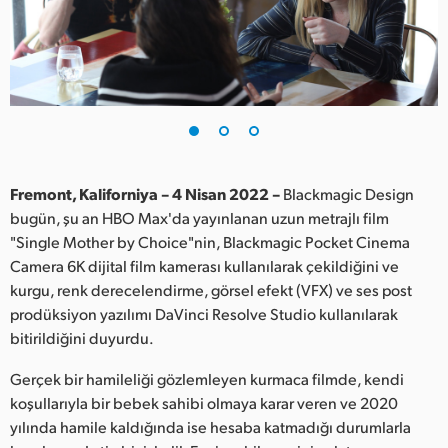
Finland
France
Germany
Hong Kong SAR, China
India
Fremont, Kaliforniya – 4 Nisan 2022 –
Blackmagic Design
bugün, şu an HBO Max'da yayınlanan uzun metrajlı film
Italy
"Single Mother by Choice"nin, Blackmagic Pocket Cinema
Camera 6K dijital film kamerası kullanılarak çekildiğini ve
Japan
kurgu, renk derecelendirme, görsel efekt (VFX) ve ses post
prodüksiyon yazılımı DaVinci Resolve Studio kullanılarak
Korea
bitirildiğini duyurdu.
Mexico
Gerçek bir hamileliği gözlemleyen kurmaca filmde, kendi
koşullarıyla bir bebek sahibi olmaya karar veren ve 2020
Malaysia
yılında hamile kaldığında ise hesaba katmadığı durumlarla