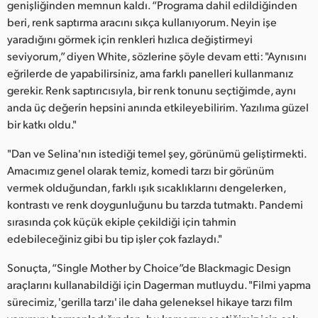
genişliğinden memnun kaldı. “Programa dahil edildiğinden
beri, renk saptırma aracını sıkça kullanıyorum. Neyin işe
yaradığını görmek için renkleri hızlıca değiştirmeyi
seviyorum,” diyen White, sözlerine şöyle devam etti: "Aynısını
eğrilerde de yapabilirsiniz, ama farklı panelleri kullanmanız
gerekir. Renk saptırıcısıyla, bir renk tonunu seçtiğimde, aynı
anda üç değerin hepsini anında etkileyebilirim. Yazılıma güzel
bir katkı oldu."
"Dan ve Selina'nın istediği temel şey, görünümü geliştirmekti.
Amacımız genel olarak temiz, komedi tarzı bir görünüm
vermek olduğundan, farklı ışık sıcaklıklarını dengelerken,
kontrastı ve renk doygunluğunu bu tarzda tutmaktı. Pandemi
sırasında çok küçük ekiple çekildiği için tahmin
edebileceğiniz gibi bu tip işler çok fazlaydı."
Sonuçta, “Single Mother by Choice”de Blackmagic Design
araçlarını kullanabildiği için Dagerman mutluydu. "Filmi yapma
sürecimiz, 'gerilla tarzı' ile daha geleneksel hikaye tarzı film