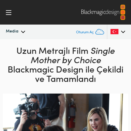
Media
Oturum Aç
En Son Haberler
Uzun Metrajlı Film
Single
Argentina
Mother by Choice
Australia
Haber Arşivi
Blackmagic Design ile
Çekildi
Austria
ve Tamamlandı
Basın Resimleri
Brazil
Canada
China
Denmark