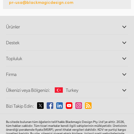
pr-usa@blackmagicdesign.com
Ürünler
Profesyonel Video Kameraları
Destek
DaVinci Resolve ve Fusion Yazılımı
ATEM Prodüksiyon Görüntü Mikserleri
Yetkili Bayiler
Topluluk
Ultimatte
Destek Merkezi
Disk Kaydediciler
Bize ulaşın
Splice Topluluğu
Firma
Kayıt ve Oynatım
Cintel Tarayıcı
Ofislerimiz
Video Format Çevirici
Ülkenizi veya Bölgenizi:
Turkey
Hakkımızda
Yayın Çeviricileri
İş Ortaklarımız
Görüntüleme
Lütfen Ülkenizi veya Bölgenizi Seçiniz
Bizi Takip Edin:
Medya
Ağ Depolama
MultiView
Argentina
Bu sitede bulunan tüm öğelerin telif hakkı Blackmagic Design Pty. Ltd’ye aittir. 2026,
Yönlendirici ve Dağıtıcılar
tüm hakları saklıdır.
Tüm ticari markalar kendi ilgili sahiplerinin mülkiyetidir. Üreticinin
önerdiği perakende fiyata (MSRP), yerel ithalat vergileri dahildir. KDV ve yurtiçi kargo
Yayın ve kodlama
Australia
ücretleri hariçtir. Bu site, sitemizi ziyaret etmiş kişilere, üçüncü parti websitelerinde