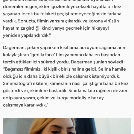
dönemlerini gerçekten gözlemleyeceksek hayatta bir kez
UAE
yaşanabilecek bu felaketi geçiştiremeyeceğimizin farkına
vardık. Sonuçta, filmin yarısını çıkardık ve korona virüsün
Ukraine
hayatımıza girdiği ikinci yarıya geçmek için hikayeyi
United Kingdom
yeniden yapılandırdık."
United States
Dagerman, çekim yaparken kısıtlamalara uyum sağlamalarını
kolaylaştıran “gerilla tarzı’ film yapımını daha en başından
tercih ettikleri için şükrediyordu. Dagerman şunları söyledi:
“Bağımsız filmimiz, iki kişilik bir iş haline geldi. Selina hamile
olduğu için daha büyük bir ekiple çalışmak istemiyorduk.
Sinematografi ekibim, kameranın nasıl çalıştığını bana bir kez
gösterdi ve çekimlere başladık. Sınırlamalara rağmen devam
edip aynı yazım, çekim ve kurgu modeliyle her ay
çalışmaya kararlıydık."