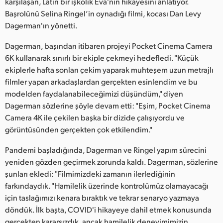
Netherlands
karşılaşan, Latin bir işkolik Eva'nın hikayesini anlatıyor.
Başrolünü Selina Ringel’in oynadığı filmi, kocası Dan Levy
New Zealand
Dagerman'ın yönetti.
Norway
Dagerman, başından itibaren projeyi Pocket Cinema Camera
6K kullanarak sınırlı bir ekiple çekmeyi hedefledi. "Küçük
Poland
ekiplerle hafta sonları çekim yaparak muhteşem uzun metrajlı
filmler yapan arkadaşlardan gerçekten esinlendim ve bu
Portugal
modelden faydalanabileceğimizi düşündüm," diyen
Dagerman sözlerine şöyle devam etti: "Eşim, Pocket Cinema
Singapore
Camera 4K ile çekilen başka bir dizide çalışıyordu ve
görüntüsünden gerçekten çok etkilendim."
South Africa
Pandemi başladığında, Dagerman ve Ringel yapım sürecini
Spain
yeniden gözden geçirmek zorunda kaldı. Dagerman, sözlerine
Sweden
şunları ekledi: "Filmimizdeki zamanın ilerlediğinin
farkındaydık. "Hamilelik üzerinde kontrolümüz olamayacağı
Chinese Taipei
için taslağımızı kenara bıraktık ve tekrar senaryo yazmaya
döndük. İlk başta, COVID'i hikayeye dahil etmek konusunda
Turkey
gerçekten kararsızdık, ancak hamilelik deneyimimizin