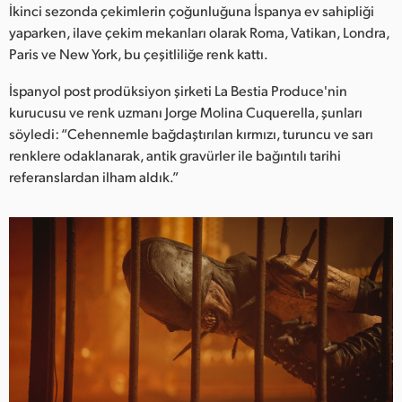
Netherlands
İkinci sezonda çekimlerin çoğunluğuna İspanya ev sahipliği
yaparken, ilave çekim mekanları olarak Roma, Vatikan, Londra,
New Zealand
Paris ve New York, bu çeşitliliğe renk kattı.
Norway
İspanyol post prodüksiyon şirketi La Bestia Produce'nin
kurucusu ve renk uzmanı Jorge Molina Cuquerella, şunları
Poland
söyledi: “Cehennemle bağdaştırılan kırmızı, turuncu ve sarı
renklere odaklanarak, antik gravürler ile bağıntılı tarihi
Portugal
referanslardan ilham aldık.”
Singapore
South Africa
Spain
Sweden
Chinese Taipei
Turkey