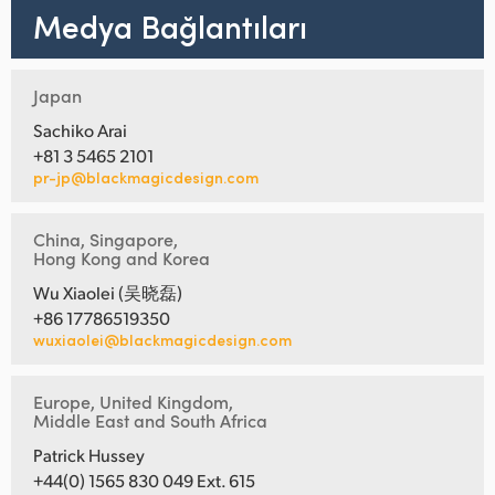
Medya Bağlantıları
Japan
Sachiko Arai
+81 3 5465 2101
pr-jp@blackmagicdesign.com
China, Singapore,
Hong Kong and Korea
Wu Xiaolei (吴晓磊)
+86 17786519350
wuxiaolei@blackmagicdesign.com
Europe, United Kingdom,
Middle East and South Africa
Patrick Hussey
+44(0) 1565 830 049 Ext. 615