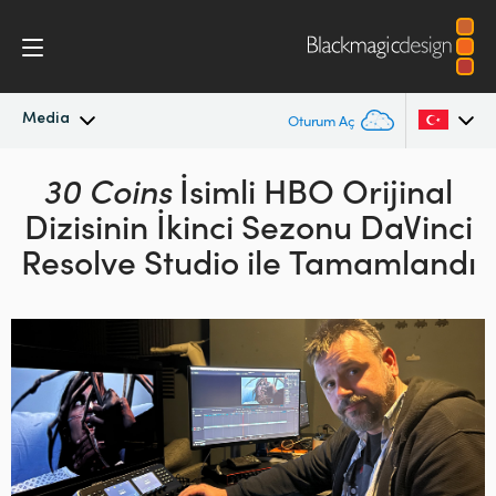
Media
Oturum Aç
En Son Haberler
30 Coins
İsimli
HBO Orijinal
Argentina
Dizisinin İkinci
Sezonu
DaVinci
Australia
Haber Arşivi
Resolve Studio ile Tamamlandı
Austria
Basın Resimleri
Brazil
Canada
China
Denmark