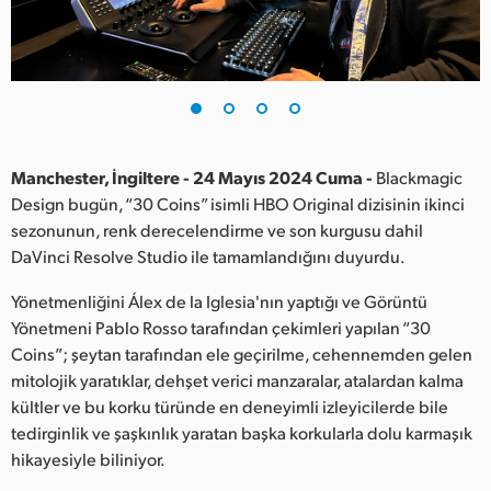
Finland
France
Germany
Hong Kong SAR, China
Manchester, İngiltere - 24 Mayıs 2024 Cuma -
Blackmagic
Design bugün, “30 Coins” isimli HBO Original dizisinin ikinci
India
sezonunun, renk derecelendirme ve son kurgusu dahil
DaVinci Resolve Studio ile tamamlandığını duyurdu.
Italy
Yönetmenliğini Álex de la Iglesia'nın yaptığı ve Görüntü
Japan
Yönetmeni Pablo Rosso tarafından çekimleri yapılan “30
Korea
Coins”; şeytan tarafından ele geçirilme, cehennemden gelen
mitolojik yaratıklar, dehşet verici manzaralar, atalardan kalma
Mexico
kültler ve bu korku türünde en deneyimli izleyicilerde bile
tedirginlik ve şaşkınlık yaratan başka korkularla dolu karmaşık
Malaysia
hikayesiyle biliniyor.