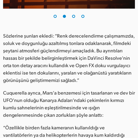
UAE
Ukraine
United Kingdom
Sözlerine şunları ekledi: “Renk derecelendirme çalışmamızda,
soluk ve doygunluğu azaltılmış tonlara odaklanarak, filmdeki
United States
şeytani atmosferi güçlendirmeyi amaçladık. Bu ayrıntıları
hassas bir şekilde belirginleştirmek için DaVinci Resolve'nin
orta ton detay aracını kullandık ve Open FX doku vurgulayıcı
eklentisi ise ten dokularını, yaraları ve olağanüstü yaratıkların
görünüşünü geliştirmemizi sağladı.”
Cuquerella ayrıca, Mars'a benzemesi için tasarlanan ve dev bir
UFO'nun olduğu Kanarya Adaları’ndaki çekimlerin kırmızı
kumlu sahnelerinin eşleştirilmesinde ve ışığın
dengelenmesinde çıkan zorlukları şöyle anlattı:
“Özellikle birden fazla kameranın kullanıldığı ve
vantilatörlerin ya da helikopterlerin havaya kum kaldırdığı