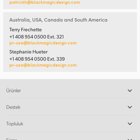
patrickh@blackmagicdesign.com
Australia, USA, Canada and South America
Terry Frechette
+1 408 954 0500 Ext. 321
pr-usa@blackmagicdesign.com
Stephanie Hueter
+1 408 954 0500 Ext. 339
pr-usa@blackmagicdesign.com
Ürünler
Profesyonel Video Kameraları
Destek
DaVinci Resolve ve Fusion Yazılımı
ATEM Prodüksiyon Görüntü Mikserleri
Yetkili Bayiler
Topluluk
Ultimatte
Destek Merkezi
Disk Kaydediciler
Bize ulaşın
Splice Topluluğu
Firma
Kayıt ve Oynatım