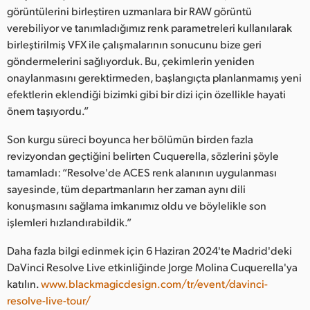
görüntülerini birleştiren uzmanlara bir RAW görüntü
verebiliyor ve tanımladığımız renk parametreleri kullanılarak
birleştirilmiş VFX ile çalışmalarının sonucunu bize geri
göndermelerini sağlıyorduk. Bu, çekimlerin yeniden
onaylanmasını gerektirmeden, başlangıçta planlanmamış yeni
efektlerin eklendiği bizimki gibi bir dizi için özellikle hayati
önem taşıyordu.”
Son kurgu süreci boyunca her bölümün birden fazla
revizyondan geçtiğini belirten Cuquerella, sözlerini şöyle
tamamladı: “Resolve'de ACES renk alanının uygulanması
sayesinde, tüm departmanların her zaman aynı dili
konuşmasını sağlama imkanımız oldu ve böylelikle son
işlemleri hızlandırabildik.”
Daha fazla bilgi edinmek için 6 Haziran 2024'te Madrid'deki
DaVinci Resolve Live etkinliğinde Jorge Molina Cuquerella'ya
katılın.
www.blackmagicdesign.com/tr/event/davinci-
resolve-live-tour/