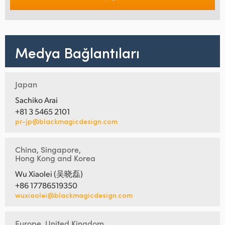
Medya Bağlantıları
Japan
Sachiko Arai
+81 3 5465 2101
pr-jp@blackmagicdesign.com
China, Singapore,
Hong Kong and Korea
Wu Xiaolei (吴晓磊)
+86 17786519350
wuxiaolei@blackmagicdesign.com
Europe, United Kingdom,