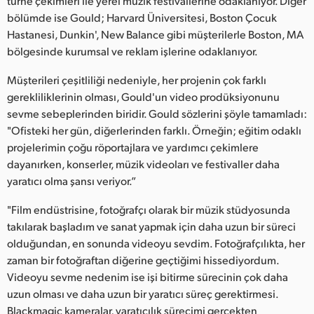
turne çekimleri ile yerel müzik festivallerine odaklanıyor. Diğer
bölümde ise Gould; Harvard Üniversitesi, Boston Çocuk
Hastanesi, Dunkin', New Balance gibi müşterilerle Boston, MA
bölgesinde kurumsal ve reklam işlerine odaklanıyor.
Müşterileri çeşitliliği nedeniyle, her projenin çok farklı
gerekliliklerinin olması, Gould'un video prodüksiyonunu
sevme sebeplerinden biridir. Gould sözlerini şöyle tamamladı:
"Ofisteki her gün, diğerlerinden farklı. Örneğin; eğitim odaklı
projelerimin çoğu röportajlara ve yardımcı çekimlere
dayanırken, konserler, müzik videoları ve festivaller daha
yaratıcı olma şansı veriyor.”
"Film endüstrisine, fotoğrafçı olarak bir müzik stüdyosunda
takılarak başladım ve sanat yapmak için daha uzun bir süreci
olduğundan, en sonunda videoyu sevdim. Fotoğrafçılıkta, her
zaman bir fotoğraftan diğerine geçtiğimi hissediyordum.
Videoyu sevme nedenim ise işi bitirme sürecinin çok daha
uzun olması ve daha uzun bir yaratıcı süreç gerektirmesi.
Blackmagic kameralar, yaratıcılık sürecimi gerçekten