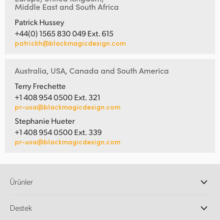
Middle East and South Africa
Patrick Hussey
+44(0) 1565 830 049 Ext. 615
patrickh@blackmagicdesign.com
Australia, USA, Canada and South America
Terry Frechette
+1 408 954 0500 Ext. 321
pr-usa@blackmagicdesign.com
Stephanie Hueter
+1 408 954 0500 Ext. 339
pr-usa@blackmagicdesign.com
Ürünler
Profesyonel Video Kameraları
Destek
DaVinci Resolve ve Fusion Yazılımı