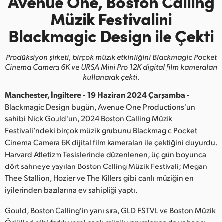
Avenue One, Boston Calling
Finland
Müzik Festivalini
Blackmagic Design ile Çekti
France
Germany
Prodüksiyon şirketi, birçok müzik
etkinliğini Blackmagic Pocket
Cinema Camera 6K ve
URSA Mini Pro 12K digital film kameraları
Hong Kong SAR, China
kullanarak çekti.
Manchester, İngiltere - 19 Haziran 2024 Çarşamba -
India
Blackmagic Design bugün, Avenue One Productions'un
Italy
sahibi Nick Gould'un, 2024 Boston Calling Müzik
Festivali’ndeki birçok müzik grubunu Blackmagic Pocket
Japan
Cinema Camera 6K dijital film kameraları ile çektiğini duyurdu.
Harvard Atletizm Tesislerinde düzenlenen, üç gün boyunca
Korea
dört sahneye yayılan Boston Calling Müzik Festivali; Megan
Thee Stallion, Hozier ve The Killers gibi canlı müziğin en
Mexico
iyilerinden bazılarına ev sahipliği yaptı.
Malaysia
Gould, Boston Calling'in yanı sıra, GLD FSTVL ve Boston Müzik
Ödülleri gibi farklı yerel canlı müzik yapımlarına da yabancı