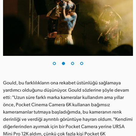
UAE
Ukraine
United Kingdom
United States
Gould, bu farklılıkların ona rekabet üstünlüğü sağlamaya
yardımcı olduğunu düşünüyor. Gould sözlerine şöyle devam
etti: "Uzun süre farklı marka kameralar kullandım ama yıllar
önce, Pocket Cinema Camera 6K kullanan bağımsız
kameramanlar tutmaya başladığımda, bu kameranın renk
derinliği ve verdiği ayrıntılı görüntüye hayran oldum. "Kendimi
diğerlerinden ayırmak için bir Pocket Camera yerine URSA
Mini Pro 12K aldım, çünkü çok fazla kişi Pocket 6K