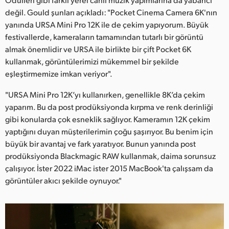
Netherlands
değil. Gould şunları açıkladı: "Pocket Cinema Camera 6K'nın
New Zealand
yanında URSA Mini Pro 12K ile de çekim yapıyorum. Büyük
festivallerde, kameraların tamamından tutarlı bir görüntü
Norway
almak önemlidir ve URSA ile birlikte bir çift Pocket 6K
kullanmak, görüntülerimizi mükemmel bir şekilde
Poland
eşleştirmemize imkan veriyor".
Portugal
"URSA Mini Pro 12K’yı kullanırken, genellikle 8K’da çekim
yaparım. Bu da post prodüksiyonda kırpma ve renk derinliği
Singapore
gibi konularda çok esneklik sağlıyor. Kameramın 12K çekim
yaptığını duyan müşterilerimin çoğu şaşırıyor. Bu benim için
South Africa
büyük bir avantaj ve fark yaratıyor. Bunun yanında post
Spain
prodüksiyonda Blackmagic RAW kullanmak, daima sorunsuz
çalışıyor. İster 2022 iMac ister 2015 MacBook'ta çalışsam da
Sweden
görüntüler akıcı şekilde oynuyor."
Chinese Taipei
Turkey