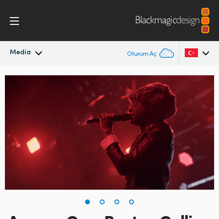
Media
Oturum Aç
En Son Haberler
Argentina
Australia
Haber Arşivi
Austria
Basın Resimleri
Brazil
Canada
China
Denmark