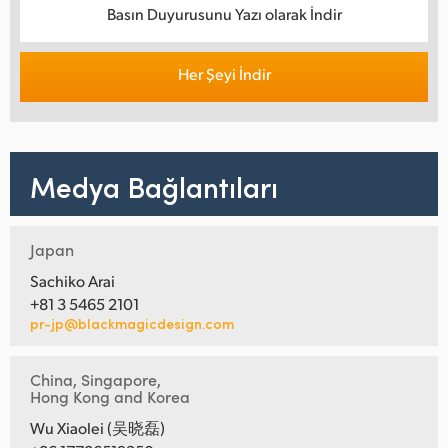
Basın Duyurusunu Yazı olarak İndir
Her Şeyi İndir
Medya Bağlantıları
Japan
Sachiko Arai
+81 3 5465 2101
pr-jp@blackmagicdesign.com
China, Singapore,
Hong Kong and Korea
Wu Xiaolei (吴晓磊)