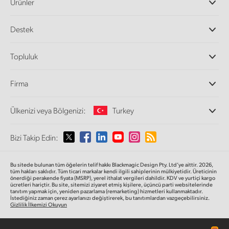
Ürünler
Profesyonel Video Kameraları
Destek
DaVinci Resolve ve Fusion Yazılımı
ATEM Prodüksiyon Görüntü Mikserleri
Yetkili Bayiler
Topluluk
Ultimatte
Destek Merkezi
Disk Kaydediciler
Bize ulaşın
Splice Topluluğu
Firma
Kayıt ve Oynatım
Cintel Tarayıcı
Ofislerimiz
Video Format Çevirici
Ülkenizi veya Bölgenizi:
Turkey
Hakkımızda
Yayın Çeviricileri
İş Ortaklarımız
Görüntüleme
Lütfen Ülkenizi veya Bölgenizi Seçiniz
Bizi Takip Edin:
Medya
Ağ Depolama
MultiView
Argentina
Bu sitede bulunan tüm öğelerin telif hakkı Blackmagic Design Pty. Ltd’ye aittir. 2026,
Yönlendirici ve Dağıtıcılar
tüm hakları saklıdır.
Tüm ticari markalar kendi ilgili sahiplerinin mülkiyetidir. Üreticinin
önerdiği perakende fiyata (MSRP), yerel ithalat vergileri dahildir. KDV ve yurtiçi kargo
Yayın ve kodlama
Australia
ücretleri hariçtir. Bu site, sitemizi ziyaret etmiş kişilere, üçüncü parti websitelerinde
tanıtım yapmak için, yeniden pazarlama (remarketing) hizmetleri kullanmaktadır.
İstediğiniz zaman çerez ayarlanızı değiştirerek, bu tanıtımlardan vazgeçebilirsiniz.
Gizlilik İlkemizi Okuyun
Austria