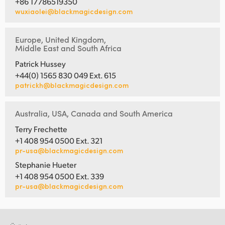
+86 17786519350
wuxiaolei@blackmagicdesign.com
Europe, United Kingdom,
Middle East and South Africa
Patrick Hussey
+44(0) 1565 830 049 Ext. 615
patrickh@blackmagicdesign.com
Australia, USA, Canada and South America
Terry Frechette
+1 408 954 0500 Ext. 321
pr-usa@blackmagicdesign.com
Stephanie Hueter
+1 408 954 0500 Ext. 339
pr-usa@blackmagicdesign.com