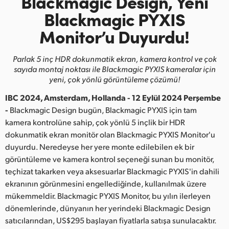
Blackmagic Design,
Yeni
Finland
Blackmagic PYXIS
Monitor’u Duyurdu!
France
Germany
Parlak 5 inç HDR dokunmatik ekran, kamera kontrol ve çok
sayıda montaj
noktası ile Blackmagic PYXIS kameralar için
Hong Kong SAR, China
yeni, çok yönlü görüntüleme çözümü!
IBC 2024, Amsterdam, Hollanda - 12 Eylül 2024 Perşembe
India
-
Blackmagic Design bugün, Blackmagic PYXIS için tam
Italy
kamera kontrolüne sahip, çok yönlü 5 inçlik bir HDR
dokunmatik ekran monitör olan Blackmagic PYXIS Monitor'u
Japan
duyurdu. Neredeyse her yere monte edilebilen ek bir
görüntüleme ve kamera kontrol seçeneği sunan bu monitör,
Korea
teçhizat takarken veya aksesuarlar Blackmagic PYXIS'in dahili
ekranının görünmesini engellediğinde, kullanılmak üzere
Mexico
mükemmeldir. Blackmagic PYXIS Monitor, bu yılın ilerleyen
dönemlerinde, dünyanın her yerindeki Blackmagic Design
Malaysia
satıcılarından, US$295 başlayan fiyatlarla satışa sunulacaktır.