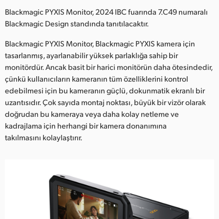
Netherlands
Blackmagic PYXIS Monitor, 2024 IBC fuarında 7.C49 numaralı
New Zealand
Blackmagic Design standında tanıtılacaktır.
Norway
Blackmagic PYXIS Monitor, Blackmagic PYXIS kamera için
tasarlanmış, ayarlanabilir yüksek parlaklığa sahip bir
Poland
monitördür. Ancak basit bir harici monitörün daha ötesindedir,
çünkü kullanıcıların kameranın tüm özelliklerini kontrol
Portugal
edebilmesi için bu kameranın güçlü, dokunmatik ekranlı bir
uzantısıdır. Çok sayıda montaj noktası, büyük bir vizör olarak
Singapore
doğrudan bu kameraya veya daha kolay netleme ve
kadrajlama için herhangi bir kamera donanımına
South Africa
takılmasını kolaylaştırır.
Spain
Sweden
Chinese Taipei
Turkey