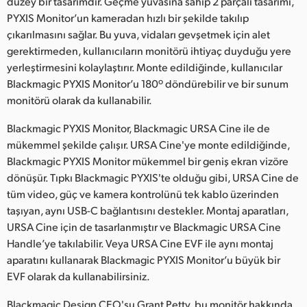
düzey bir tasarımdır. Geçme yuvasına sahip 2 parçalı tasarımı,
PYXIS Monitor’un kameradan hızlı bir şekilde takılıp
çıkarılmasını sağlar. Bu yuva, vidaları gevşetmek için alet
gerektirmeden, kullanıcıların monitörü ihtiyaç duyduğu yere
yerleştirmesini kolaylaştırır. Monte edildiğinde, kullanıcılar
Blackmagic PYXIS Monitor’u 180º döndürebilir ve bir sunum
monitörü olarak da kullanabilir.
Blackmagic PYXIS Monitor, Blackmagic URSA Cine ile de
mükemmel şekilde çalışır. URSA Cine'ye monte edildiğinde,
Blackmagic PYXIS Monitor mükemmel bir geniş ekran vizöre
dönüşür. Tıpkı Blackmagic PYXIS'te olduğu gibi, URSA Cine de
tüm video, güç ve kamera kontrolünü tek kablo üzerinden
taşıyan, aynı USB-C bağlantısını destekler. Montaj aparatları,
URSA Cine için de tasarlanmıştır ve Blackmagic URSA Cine
Handle’ye takılabilir. Veya URSA Cine EVF ile aynı montaj
aparatını kullanarak Blackmagic PYXIS Monitor’u büyük bir
EVF olarak da kullanabilirsiniz.
Blackmagic Design CEO'su Grant Petty, bu monitör hakkında