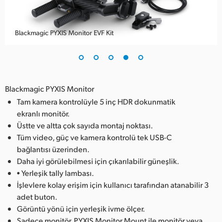
Blackmagic PYXIS Monitor EVF Kit
Blackmagic PYXIS Monitor
Tam kamera kontrolüyle 5 inç HDR dokunmatik
ekranlı monitör.
Üstte ve altta çok sayıda montaj noktası.
Tüm video, güç ve kamera kontrolü tek USB-C
bağlantısı üzerinden.
Daha iyi görülebilmesi için çıkarılabilir güneşlik.
• Yerleşik tally lambası.
İşlevlere kolay erişim için kullanıcı tarafından atanabilir 3
adet buton.
Görüntü yönü için yerleşik ivme ölçer.
Sadece monitör, PYXIS Monitor Mount ile monitör veya