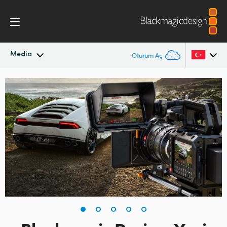
Media
Oturum Aç
En Son Haberler
Argentina
Australia
Haber Arşivi
Austria
Basın Resimleri
Brazil
Canada
China
Denmark