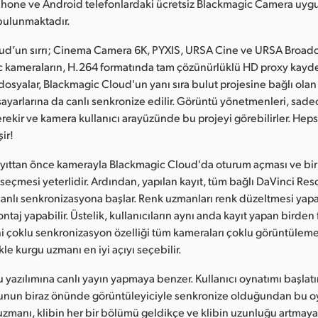
Phone ve Android telefonlardaki ücretsiz Blackmagic Camera uy
 bulunmaktadır.
ud’un sırrı; Cinema Camera 6K, PYXIS, URSA Cine ve URSA Broadc
c kameraların, H.264 formatında tam çözünürlüklü HD proxy kayd
osyalar, Blackmagic Cloud'un yanı sıra bulut projesine bağlı ola
isayarlarına da canlı senkronize edilir. Görüntü yönetmenleri, sad
rekir ve kamera kullanıcı arayüzünde bu projeyi görebilirler. Heps
ir!
kayıttan önce kamerayla Blackmagic Cloud'da oturum açması ve bi
seçmesi yeterlidir. Ardından, yapılan kayıt, tüm bağlı DaVinci Reso
 canlı senkronizasyona başlar. Renk uzmanları renk düzeltmesi yap
taj yapabilir. Üstelik, kullanıcıların aynı anda kayıt yapan birden
 çoklu senkronizasyon özelliği tüm kameraları çoklu görüntülem
ikle kurgu uzmanı en iyi açıyı seçebilir.
gu yazılımına canlı yayın yapmaya benzer. Kullanıcı oynatımı başlat
nun biraz önünde görüntüleyiciyle senkronize olduğundan bu o
zmanı, klibin her bir bölümü geldikçe ve klibin uzunluğu artmay