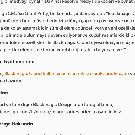
i gibi medyayı oynatır. DaVinci Resolve medya dekoderi ve oynatıcı 
ign CEO'su Grant Petty, bu konuda şunları söyledi: “Blackmagic 
ümüzden beri, müşterilerimizin dünya çapında paylaşım ve ortak
 da kolaylaştırmak için sürekli olarak güncelliyor ve yeni özellikle
ri bildirimde bulunmaya devam ediyorlar ve küçük resimlerde klip 
görüntüleme özellikleri ile Blackmagic Cloud üyesi olmayan müşteri
klipleri incelemesine imkan verebildiğimiz için heyecanlıyız!”
e Fiyatlandırma
er,
Blackmagic Cloud kullanıcılarına ücretsiz olarak sunulmuştur
ve
ma hazırdır.
ları
d ve tüm diğer Blackmagic Design ürün fotoğraflarına,
design.com/tr/media/images adresinden ulaşabilirsiniz.
esign Hakkında