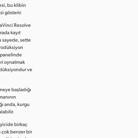
si, bu klibin
i gösterir.
DaVinci Resolve
rada kayıt
u sayede, sette
prodüksiyon
i panelinde
eri oynatmak
rodüksiyondur ve
eşmeye başladığı
zmanının
ğı anda, kurgu
abilir.
yicide birkaç
a çok benzer bir