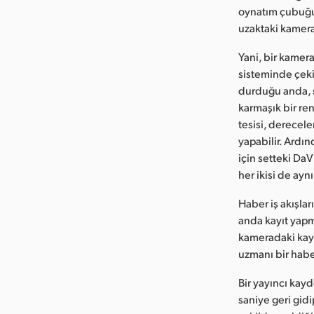
oynatım çubuğun
uzaktaki kamera
Yani, bir kamer
sisteminde çeki
durduğu anda, s
karmaşık bir re
tesisi, derecel
yapabilir. Ardı
için setteki Da
her ikisi de ay
Haber iş akışlar
anda kayıt yapm
kameradaki kay
uzmanı bir habe
Bir yayıncı kay
saniye geri gid