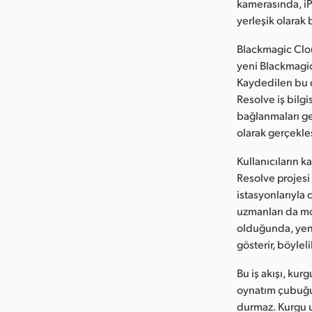
kamerasında, i
yerleşik olarak
Blackmagic Clo
yeni Blackmagi
Kaydedilen bu d
Resolve iş bilg
bağlanmaları ge
olarak gerçekleş
Kullanıcıların 
Resolve projesi 
istasyonlarıyla
uzmanları da mon
olduğunda, yeni
gösterir, böylel
Bu iş akışı, kur
oynatım çubuğu
durmaz. Kurgu u