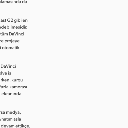
gulamasında da
ast G2 gibi en
edebilmesidir.
n tüm DaVinci
ece projeye
i otomatik
r DaVinci
lve iş
arken, kurgu
 fazla kamerası
e ekranında
ırsa medya,
ynatım asla
a devam ettikçe,