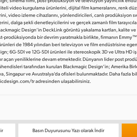
gn; sinema filmi, post-prodüksiyon ve televizyon yayıncılık endüst
teli video kurgulama ürünlerini, dijital film kameralarını, renk düze
rini, video izleme cihazlarını, yönlendiricileri, canlı prodüksiyon sw
rini, dalga şekli denetleyicilerini ve gerçek zamanlı film tarayıcıla
lackmagic Design’in DeckLink görüntü yakalama kartları, kalite ve
t-prodüksiyonda bir devrim yaratmakla birlikte, firmanın Emmy™
rünleri de 1984 yılından beri televizyon ve film endüstrisine eg
gn; 6G-SDI ve 12G-SDI ürünleri ile stereoskopik 3D ve Ultra HD iş 
ır açan yeniliklerine devam etmektedir. Dünyanın lider post prod
hendisleri tarafından kurulan Blackmagic Design’in; Amerika Birle
ya, Singapur ve Avustralya’da ofisleri bulunmaktadır. Daha fazla bi
design.com/tr adresinden ulaşabilirsiniz.
ir
Basın Duyurusunu Yazı olarak İndir