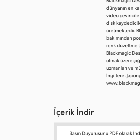
Blackmagic Desi
dünyanın en kali
video çeviricile
disk kaydedicile
üretmektedir. B
bakımından pos
renk düzeltme ü
Blackmagic Desi
olmak üzere çığ
uzmanları ve mü
İngiltere, Japon
www.blackmagic
İçerik İndir
Basın Duyurusunu PDF olarak İnd