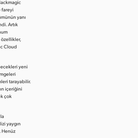
lackmagic
 fareyi
nümünün yanı
di. Artık
unum
özellikler,
ic Cloud
ecekleri yeni
imgeleri
eri tarayabilir.
n içeriğini
ek çok
la
izi yaygın
. Henüz