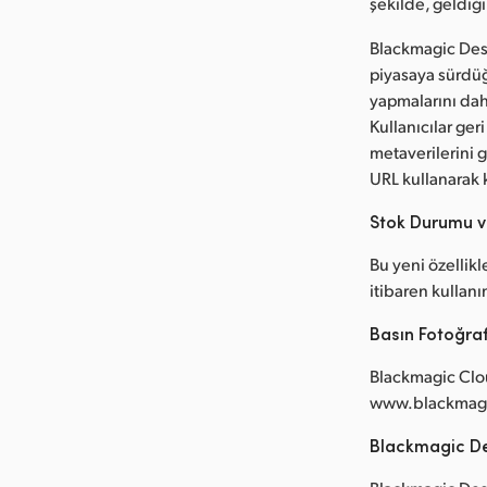
şekilde, geldiğ
Blackmagic Des
piyasaya sürdüğ
yapmalarını daha
Kullanıcılar ge
metaverilerini 
URL kullanarak 
Stok Durumu v
Bu yeni özellikl
itibaren kullanı
Basın Fotoğraf
Blackmagic Clou
www.blackmagic
Blackmagic D