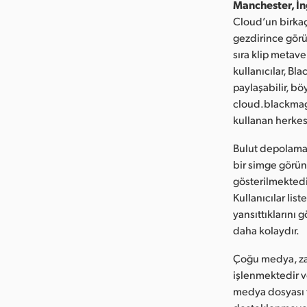
Manchester, İn
Cloud’un birkaç
gezdirince görü
sıra klip metave
kullanıcılar, B
paylaşabilir, böy
cloud.blackmag
kullanan herkes,
Bulut depolama 
bir simge görü
gösterilmektedir
Kullanıcılar li
yansıttıklarını 
daha kolaydır.
Çoğu medya, za
işlenmektedir v
medya dosyası 