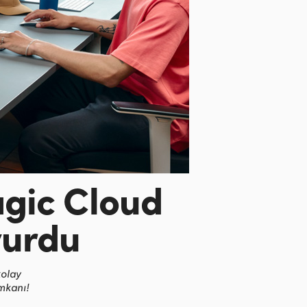
gic Cloud
yurdu
kolay
imkanı!