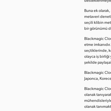
desteklenmeyen 
Buna ek olarak,
metaveri denetle
seçili klibin me
bir görünümü de
Blackmagic Clou
etme imkanıdır.
seçtiklerinde, k
olayca iş birliğ
şekilde paylaşab
Blackmagic Clou
Japonca, Korece
Blackmagic Clou
olanak tanıyarak
mühendisleriyle
olanak tanımakt