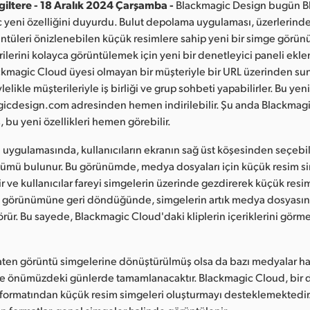
giltere - 18 Aralık 2024 Çarşamba -
Blackmagic Design bugün B
 yeni özelliğini duyurdu. Bulut depolama uygulaması, üzerlerinde
ntüleri önizlenebilen küçük resimlere sahip yeni bir simge görü
rilerini kolayca görüntülemek için yeni bir denetleyici paneli eklen
lackmagic Cloud üyesi olmayan bir müşteriyle bir URL üzerinden s
lelikle müşterileriyle iş birliği ve grup sohbeti yapabilirler. Bu yeni 
icdesign.com adresinden hemen indirilebilir. Şu anda Blackmag
 bu yeni özellikleri hemen görebilir.
uygulamasında, kullanıcıların ekranın sağ üst köşesinden seçebil
nümü bulunur. Bu görünümde, medya dosyaları için küçük resim s
 ve kullanıcılar fareyi simgelerin üzerinde gezdirerek küçük resiml
ste görünümüne geri döndüğünde, simgelerin artık medya dosyasını
görür. Bu sayede, Blackmagic Cloud'daki kliplerin içeriklerini görm
ten görüntü simgelerine dönüştürülmüş olsa da bazı medyalar ha
e önümüzdeki günlerde tamamlanacaktır. Blackmagic Cloud, bir d
formatından küçük resim simgeleri oluşturmayı desteklemektedir