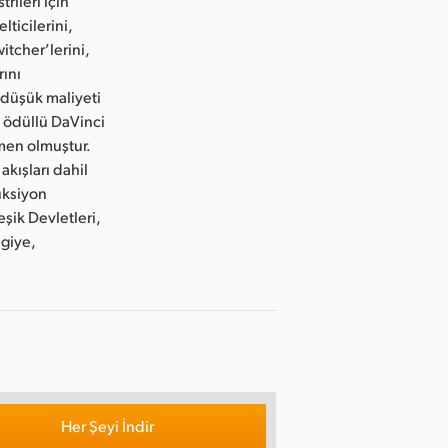
rileri için
lticilerini,
itcher’lerini,
rını
 düşük maliyeti
 ödüllü DaVinci
emen olmuştur.
akışları dahil
üksiyon
şik Devletleri,
lgiye,
Her Şeyi İndir