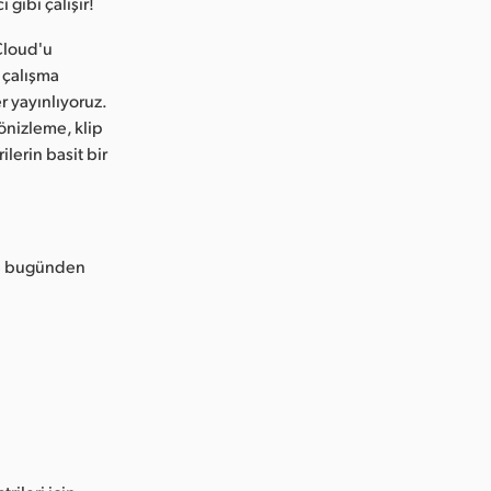
gibi çalışır!
Cloud'u
 çalışma
r yayınlıyoruz.
önizleme, klip
lerin basit bir
 bugünden