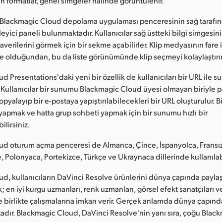
formatlar, genel simgeler halinde görüntülenir.
 Blackmagic Cloud depolama uygulaması penceresinin sağ tarafınd
yici paneli bulunmaktadır. Kullanıcılar sağ üstteki bilgi simgesini
taverilerini görmek için bir sekme açabilirler. Klip medyasının fare 
 olduğundan, bu da liste görünümünde klip seçmeyi kolaylaştırır
d Presentations'daki yeni bir özellik de kullanıcıları bir URL ile
 Kullanıcılar bir sunumu Blackmagic Cloud üyesi olmayan biriyle 
opyalayıp bir e-postaya yapıştırılabilecekleri bir URL oluşturulur. B
i yapmak ve hatta grup sohbeti yapmak için bir sunumu hızlı bir
ilirsiniz.
d oturum açma penceresi de Almanca, Çince, İspanyolca, Fransızc
, Polonyaca, Portekizce, Türkçe ve Ukraynaca dillerinde kullanılabi
d, kullanıcıların DaVinci Resolve ürünlerini dünya çapında payla
; en iyi kurgu uzmanları, renk uzmanları, görsel efekt sanatçıları v
 birlikte çalışmalarına imkan verir. Gerçek anlamda dünya çapında 
adır. Blackmagic Cloud, DaVinci Resolve'nin yanı sıra, çoğu Blac