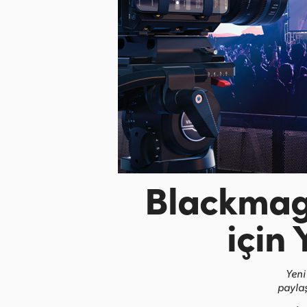
Blackmag
için
Yeni
paylaş