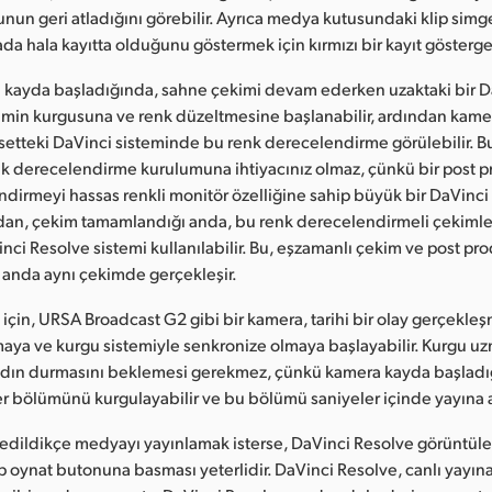
un geri atladığını görebilir. Ayrıca medya kutusundaki klip simge
da hala kayıtta olduğunu göstermek için kırmızı bir kayıt gösterges
a kayda başladığında, sahne çekimi devam ederken uzaktaki bir 
min kurgusuna ve renk düzeltmesine başlanabilir, ardından kame
etteki DaVinci sisteminde bu renk derecelendirme görülebilir. B
nk derecelendirme kurulumuna ihtiyacınız olmaz, çünkü bir post 
endirmeyi hassas renkli monitör özelliğine sahip büyük bir DaVinc
ndan, çekim tamamlandığı anda, bu renk derecelendirmeli çekiml
Vinci Resolve sistemi kullanılabilir. Bu, eşzamanlı çekim ve post p
nı anda aynı çekimde gerçekleşir.
ı için, URSA Broadcast G2 gibi bir kamera, tarihi bir olay gerçekl
aya ve kurgu sistemiyle senkronize olmaya başlayabilir. Kurgu u
dın durmasını beklemesi gerekmez, çünkü kamera kayda başladı
r bölümünü kurgulayabilir ve bu bölümü saniyeler içinde yayına al
dedildikçe medyayı yayınlamak isterse, DaVinci Resolve görüntüle
ip oynat butonuna basması yeterlidir. DaVinci Resolve, canlı yayın