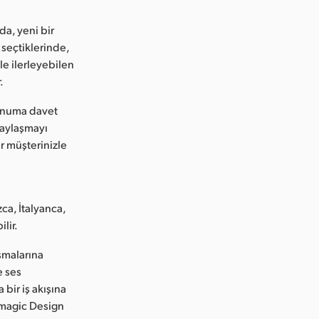
a, yeni bir
 seçtiklerinde,
ile ilerleyebilen
.
 sunuma davet
paylaşmayı
ir müşterinizle
a, İtalyanca,
lir.
şmalarına
e ses
bir iş akışına
kmagic Design