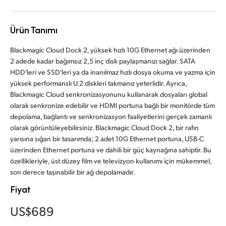
Finland
Ürün Tanımı
France
Blackmagic Cloud Dock 2, yüksek hızlı 10G Ethernet ağı üzerinden
Germany
2 adede kadar bağımsız 2,5 inç disk paylaşmanızı sağlar. SATA
HDD'leri ve SSD'leri ya da inanılmaz hızlı dosya okuma ve yazma için
Hong Kong SAR, China
yüksek performanslı U.2 diskleri takmanız yeterlidir. Ayrıca,
Blackmagic Cloud senkronizasyonunu kullanarak dosyaları global
India
olarak senkronize edebilir ve HDMI portuna bağlı bir monitörde tüm
depolama, bağlantı ve senkronizasyon faaliyetlerini gerçek zamanlı
Italy
olarak görüntüleyebilirsiniz. Blackmagic Cloud Dock 2, bir rafın
yarısına sığan bir tasarımda; 2 adet 10G Ethernet portuna, USB-C
Japan
üzerinden Ethernet portuna ve dahili bir güç kaynağına sahiptir. Bu
özellikleriyle, üst düzey film ve televizyon kullanımı için mükemmel,
Korea
son derece taşınabilir bir ağ depolamadır.
Mexico
Fiyat
Malaysia
US$689