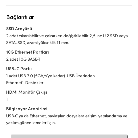
Netherlands
New Zealand
Bağlantılar
Norway
SSD Arayüzü
2 adet çıkarılabilir ve çalışırken değiştirilebilir 2,5 inç U.2 SSD veya
Poland
SATA. SSD, azami yükseklik 11 mm.
10G Ethernet Portları
Portugal
2 adet 10G BASE-T
Singapore
USB-C Portu
1 adet USB 3.0 (5Gb/s’ye kadar). USB Üzerinden
South Africa
Ethernet’i Destekler
HDMI Monitör Çıkışı
Spain
1
Sweden
Bilgisayar Arabirimi
USB-C ya da Ethernet, paylaşılan dosyalara erişim, yapılandırma ve
Chinese Taipei
yazılım güncellemeleri için.
Turkey