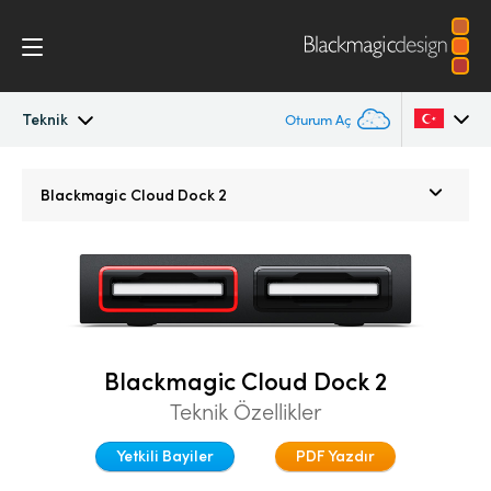
Teknik
Oturum Aç
Blackmagic Cloud Store Mini/Max/Ultra
Argentina
Blackmagic
Cloud Dock 2
Australia
Galeri
Austria
DaVinci Resolve Replay
Brazil
Teknik
Canada
Blackmagic Cloud Dock 2
Teknik Özellikler
China
Yetkili Bayiler
PDF Yazdır
Denmark