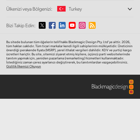
Ofislerimiz
Finland
Video Format Çevirici
Ülkenizi veya Bölgenizi:
Turkey
Hakkımızda
Yayın Çeviricileri
İş Ortaklarımız
France
Görüntüleme
Lütfen Ülkenizi veya Bölgenizi Seçiniz
Bizi Takip Edin:
Medya
Ağ Depolama
Germany
MultiView
Argentina
Bu sitede bulunan tüm öğelerin telif hakkı Blackmagic Design Pty. Ltd’ye aittir. 2026,
Yönlendirici ve Dağıtıcılar
Hong Kong SAR, China
tüm hakları saklıdır.
Tüm ticari markalar kendi ilgili sahiplerinin mülkiyetidir. Üreticinin
önerdiği perakende fiyata (MSRP), yerel ithalat vergileri dahildir. KDV ve yurtiçi kargo
Yayın ve kodlama
Australia
ücretleri hariçtir. Bu site, sitemizi ziyaret etmiş kişilere, üçüncü parti websitelerinde
tanıtım yapmak için, yeniden pazarlama (remarketing) hizmetleri kullanmaktadır.
India
İstediğiniz zaman çerez ayarlanızı değiştirerek, bu tanıtımlardan vazgeçebilirsiniz.
Gizlilik İlkemizi Okuyun
Austria
Italy
Brazil
Japan
Canada
Korea
China
Mexico
Malaysia
Denmark