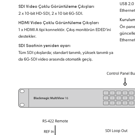
USB 2.0
SDI Video Çoklu Görüntüleme Çıkışları
Ethernet 
2 x 10-bit HD-SDI, 2 x 10 bit 6G‑SDI.
Kurulu
HDMI Video Çoklu Görüntüleme Çıkışları
Ön panel
1 x HDMI A tipi konnektör. Çıkış monitörün EDED'ini
güncelle
destekler.
Ethernet
SDI Saatinin yeniden ayarı
Tüm SDI çıkışlarda; standart tanımlı, yüksek tanımlı ya
da 6G‑SDI video arasında otomatik geçiş.