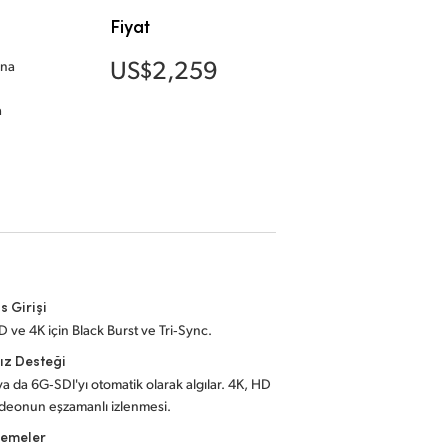
Fiyat
US$2,259
ına
a
s Girişi
 ve 4K için Black Burst ve Tri‑Sync.
ız Desteği
a da 6G‑SDI'yı otomatik olarak algılar. 4K, HD
ideonun eşzamanlı izlenmesi.
lemeler