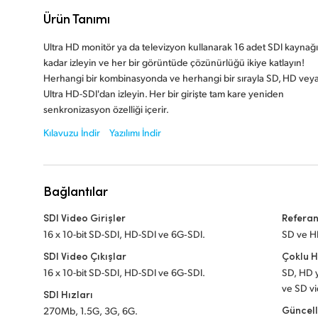
Ürün Tanımı
Ultra HD monitör ya da televizyon kullanarak 16 adet SDI kaynağ
kadar izleyin ve her bir görüntüde çözünürlüğü ikiye katlayın!
Herhangi bir kombinasyonda ve herhangi bir sırayla SD, HD vey
Ultra HD-SDI'dan izleyin. Her bir girişte tam kare yeniden
senkronizasyon özelliği içerir.
Kılavuzu İndir
Yazılımı İndir
Bağlantılar
SDI Video Girişler
Referan
16 x 10-bit SD-SDI, HD-SDI ve 6G‑SDI.
SD ve HD
SDI Video Çıkışlar
Çoklu H
16 x 10-bit SD-SDI, HD-SDI ve 6G‑SDI.
SD, HD y
ve SD v
SDI Hızları
Güncel
270Mb, 1.5G, 3G, 6G.