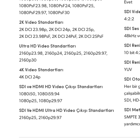
Evet
1080PsF23.98, 1080PsF24, 1080PsF25,
SDI Vi
1080PsF29.97, 1080PsF30
4:2:2
2K Video Standartları
SDI Se
2K DCI 23.98p, 2K DCI 24p, 2K DCI 25p,
48kHz ve
2K DCI 23.98PsF, 2K DCI 24PsF, 2K DCI 25PsF
SDI Ren
Ultra HD Video Standartları
10 bit 4
2160p23.98, 2160p24, 2160p25, 2160p29.97,
2160p30
SDI Ren
4K Video Standartları
YUV
4K DCI 24p
SDI Oto
SDI ve HDMI HD Video Çıkışı Standartları
Her bir g
çalışabil
1080i50, 1080i59.94
SDI, HD-
1080p25, 1080p29.97
SDI Me
SDI Ve HDMI Ultra HD Video Çıkışı Standartları
SMPTE 3
2160p25, 2160p29.97
yardımcı