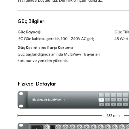
1 raf ünitesi boyutunda. Derinlik 6 inçten daha az.
Güç Bilgileri
Güç Kaynağı
Güç Tük
IEC Güç kablosu gerekir, 100 ‑ 240V AC giriş.
45 Watt
Güç Kesintisine Karşı Koruma
Güç bağlandığında anında MultiView 16 ayarları
korunur ve yeniden yüklenir.
Fiziksel Detaylar