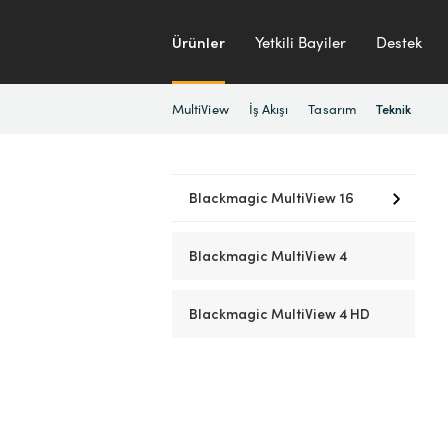
Ürünler
Yetkili Bayiler
Destek
MultiView
İş Akışı
Tasarım
Teknik
Blackmagic MultiView 16
Blackmagic MultiView 4
Blackmagic MultiView 4 HD