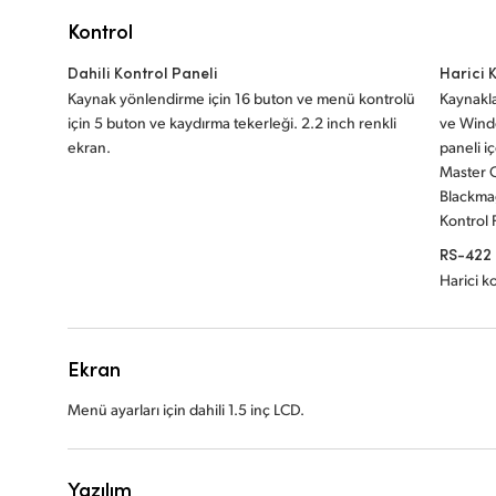
Kontrol
Dahili Kontrol Paneli
Harici 
Kaynak yönlendirme için 16 buton ve menü kontrolü
Kaynakla
için 5 buton ve kaydırma tekerleği. 2.2 inch renkli
ve Windo
ekran.
paneli i
Master C
Blackma
Kontrol 
RS-422 
Harici ko
Ekran
Menü ayarları için dahili 1.5 inç LCD.
Yazılım