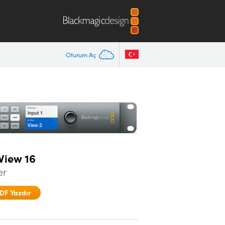
Oturum Aç
View 16
er
DF Yazdır