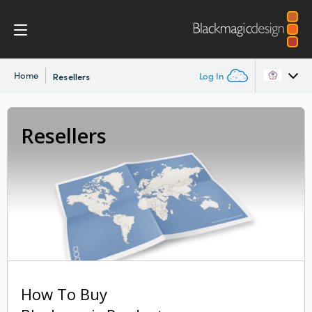
Home
Log In
Resellers
Argentina
Resellers
Australia
Austria
Brazil
Canada
China
How To Buy
Denmark