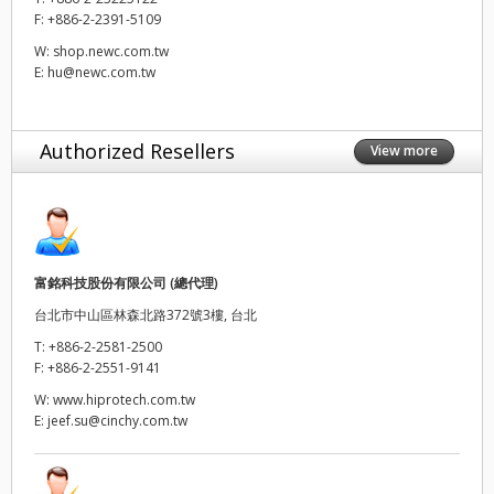
F:
+886-2-2391-5109
W:
shop.newc.com.tw
E:
hu@newc.com.tw
Authorized Resellers
View more
富銘科技股份有限公司 (總代理)
台北市中山區林森北路372號3樓, 台北
T:
+886-2-2581-2500
F:
+886-2-2551-9141
W:
www.hiprotech.com.tw
E:
jeef.su@cinchy.com.tw