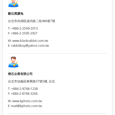
數位黑膠兔
台北市內湖區成功路二段486巷7號
T:
+886-2-2599-2013
F:
+886-2-2595-2927
W:
www.blackrabbit.com.tw
E:
rabbitbuy@yahoo.com.tw
楔石企業有限公司
台北市信義區東興路37號5樓, 台北
T:
+886-2-8768-1238
F:
+886-2-8768-3260
W:
www.kphoto.com.tw
E:
mail@kphoto.com.tw