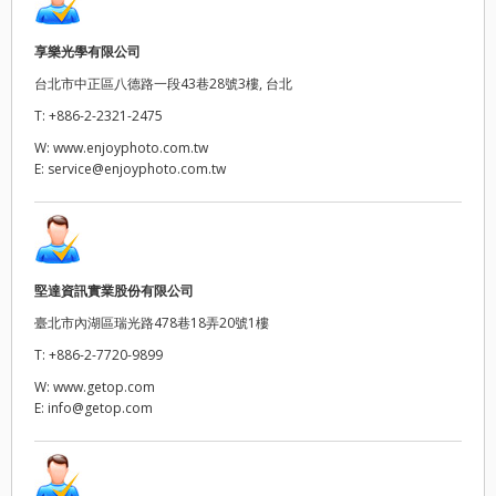
享樂光學有限公司
台北市中正區八德路一段43巷28號3樓, 台北
T:
+886-2-2321-2475
W:
www.enjoyphoto.com.tw
E:
service@enjoyphoto.com.tw
堅達資訊實業股份有限公司
臺北市內湖區瑞光路478巷18弄20號1樓
T:
+886-2-7720-9899
W:
www.getop.com
E:
info@getop.com