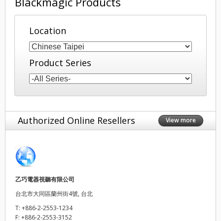
Blackmagic Products
Finland
Location
France
Germany
Product Series
Hong Kong SAR, China
India
Authorized Online Resellers
Italy
View more
Japan
Korea
乙巧電器視聽有限公司
Mexico
台北市大同區蘭州街4號, 台北
Malaysia
T:
+886-2-2553-1234
F:
+886-2-2553-3152