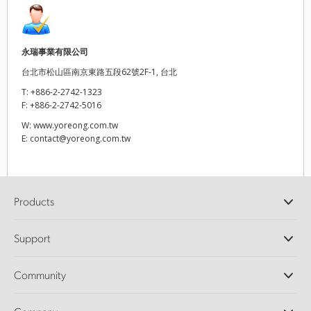
永瑞事業有限公司
台北市松山區南京東路五段62號2F-1, 台北
T:
+886-2-2742-1323
F:
+886-2-2742-5016
W:
www.yoreong.com.tw
E:
contact@yoreong.com.tw
Products
Professional Cameras
Support
DaVinci Resolve and Fusion Software
ATEM Production Switchers
Resellers
Community
Ultimatte
Support Center
Disk Recorders
Contact Us
Forum
Capture and Playback