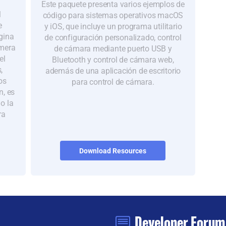
Este paquete presenta varios ejemplos de
l
código para sistemas operativos macOS
e
y iOS, que incluye un programa utilitario
gina
de configuración personalizado, control
mera
de cámara mediante puerto USB y
el
Bluetooth y control de cámara web,
,
además de una aplicación de escritorio
os
para control de cámara.
n, es
 o la
ra
Download Resources
Developer Forum