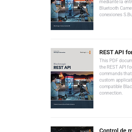
mediante la ent
Bluetooth Camera
conexiones S.B
REST API fo
This PDF docume
the REST API fo
commands that 
custom applicati
compatible Bla
connection.
Control de 