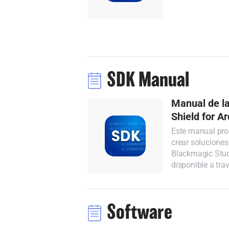
SDK Manual
Manual de la
Shield for A
Este manual prop
crear soluciones
Blackmagic Stud
disponible a tra
Software