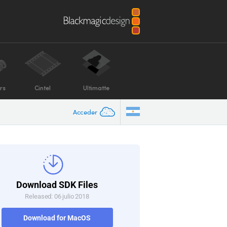
rs
Cintel
Ultimatte
Acceder
Download SDK Files
Released: 06 julio 2018
Download for MacOS