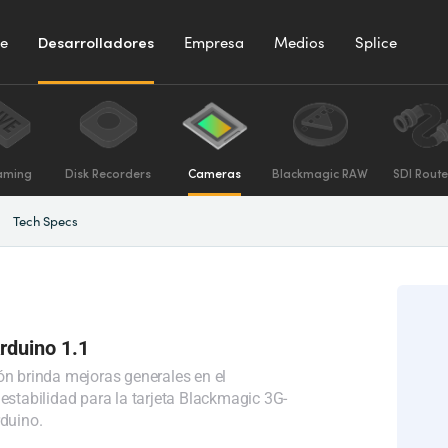
te
Desarrolladores
Empresa
Medios
Splice
aming
Disk Recorders
Cameras
Blackmagic RAW
SDI Route
Tech Specs
Arduino 1.1
ón brinda mejoras generales en el
 estabilidad para la tarjeta Blackmagic 3G-
rduino.