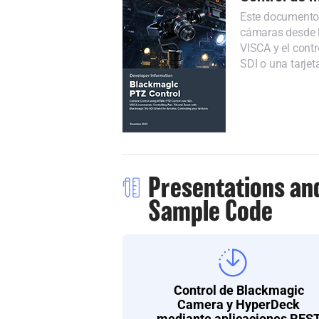
Este documento 
cámaras desde 
VISCA y el cont
SDI o una tarje
Presentations an
Sample Code
Control de Blackmagic
Camera y HyperDeck
mediante aplicaciones RES