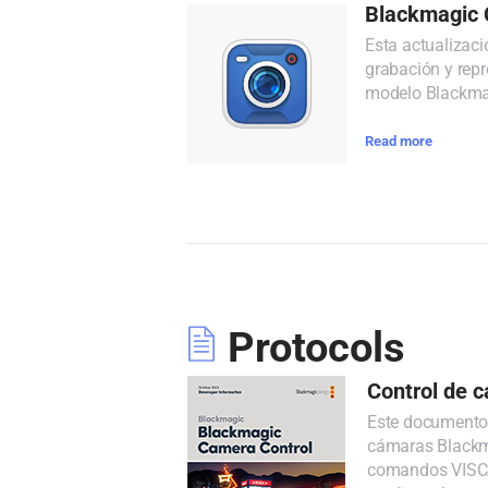
Blackmagic 
Esta actualizaci
grabación y rep
modelo Blackma
Read more
Protocols
Control de 
Este documento 
cámaras Blackmag
comandos VISCA