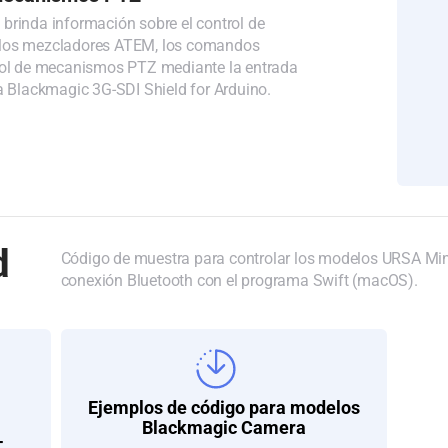
brinda información sobre el control de
los mezcladores ATEM, los comandos
rol de mecanismos PTZ mediante la entrada
ta Blackmagic 3G-SDI Shield for Arduino.
d
Código de muestra para controlar los modelos URSA Mi
conexión Bluetooth con el programa Swift (macOS).
Ejemplos de código para modelos
Blackmagic Camera
T