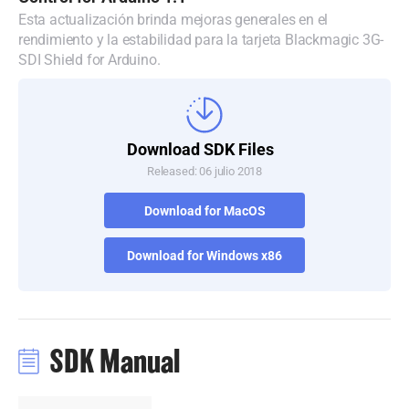
Esta actualización brinda mejoras generales en el
Denmark
rendimiento y la estabilidad para la tarjeta Blackmagic 3G-
SDI Shield for Arduino.
Finland
France
Germany
Download SDK Files
Released: 06 julio 2018
Hong Kong SAR, China
Download for MacOS
India
Download for Windows x86
Italy
Japan
Korea
SDK Manual
Mexico