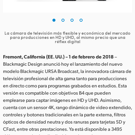
Finland
France
Germany
La cámara de televisión más flexible y económica del mercado
para producciones en HD y UHD, al mismo precio que una
réflex digital
Hong Kong SAR, China
Fremont, California (EE. UU.) – 1 de febrero de 2018
–
India
Blackmagic Design anunció hoy el lanzamiento del nuevo
Italy
modelo Blackmagic URSA Broadcast, la innovadora cámara de
televisión profesional de alta gama tanto para producciones
Japan
en directo como para programas grabados en estudios. Esta
versión es compatible con objetivos B4 que pueden
Korea
emplearse para captar imágenes en HD y UHD. Asimismo,
cuenta con un sensor 4K, rango dinámico de video extendido,
Mexico
controles y botones tradicionales en la parte externa, filtros
ópticos de densidad neutra y dos ranuras para tarjetas SD y
Malaysia
CFast, entre otras prestaciones. Ya está disponible a 3495