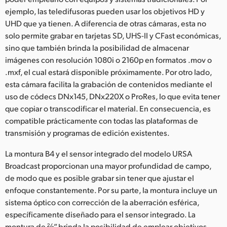
ejemplo, las teledifusoras pueden usar los objetivos HD y
UAE
UHD que ya tienen. A diferencia de otras cámaras, esta no
solo permite grabar en tarjetas SD, UHS-II y CFast económicas,
Ukraine
sino que también brinda la posibilidad de almacenar
United Kingdom
imágenes con resolución 1080i o 2160p en formatos .mov o
.mxf, el cual estará disponible próximamente. Por otro lado,
United States
esta cámara facilita la grabación de contenidos mediante el
uso de códecs DNx145, DNx220X o ProRes, lo que evita tener
que copiar o transcodificar el material. En consecuencia, es
compatible prácticamente con todas las plataformas de
transmisión y programas de edición existentes.
La montura B4 y el sensor integrado del modelo URSA
Broadcast proporcionan una mayor profundidad de campo,
de modo que es posible grabar sin tener que ajustar el
enfoque constantemente. Por su parte, la montura incluye un
sistema óptico con corrección de la aberración esférica,
específicamente diseñado para el sensor integrado. La
montura de ⅔” brinda la posibilidad de emplear objetivos