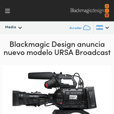
Media
Acceder
Novedades
Blackmagic Design anuncia
Argentina
nuevo modelo URSA Broadcast
Australia
Archivo
Austria
Imágenes
Brazil
Canada
China
Denmark