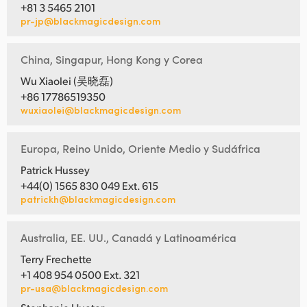
+81 3 5465 2101
pr-jp@blackmagicdesign.com
China, Singapur, Hong Kong y Corea
Wu Xiaolei (吴晓磊)
+86 17786519350
wuxiaolei@blackmagicdesign.com
Europa, Reino Unido, Oriente Medio y Sudáfrica
Patrick Hussey
+44(0) 1565 830 049 Ext. 615
patrickh@blackmagicdesign.com
Australia, EE. UU., Canadá y Latinoamérica
Terry Frechette
+1 408 954 0500 Ext. 321
pr-usa@blackmagicdesign.com