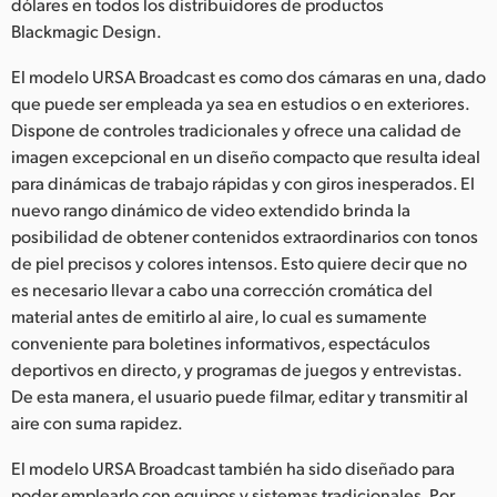
Netherlands
dólares en todos los distribuidores de productos
Blackmagic Design.
New Zealand
El modelo URSA Broadcast es como dos cámaras en una, dado
Norway
que puede ser empleada ya sea en estudios o en exteriores.
Dispone de controles tradicionales y ofrece una calidad de
Poland
imagen excepcional en un diseño compacto que resulta ideal
para dinámicas de trabajo rápidas y con giros inesperados. El
Portugal
nuevo rango dinámico de video extendido brinda la
posibilidad de obtener contenidos extraordinarios con tonos
Singapore
de piel precisos y colores intensos. Esto quiere decir que no
South Africa
es necesario llevar a cabo una corrección cromática del
material antes de emitirlo al aire, lo cual es sumamente
España
conveniente para boletines informativos, espectáculos
deportivos en directo, y programas de juegos y entrevistas.
Sweden
De esta manera, el usuario puede filmar, editar y transmitir al
aire con suma rapidez.
Chinese Taipei
El modelo URSA Broadcast también ha sido diseñado para
Turkey
poder emplearlo con equipos y sistemas tradicionales. Por