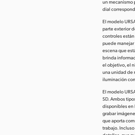
un mecanismo pr
dial correspond
El modelo URSA 
parte exterior 
controles están
puede manejar l
escena que está
brinda informac
el objetivo, el 
una unidad de r
iluminación com
El modelo URSA 
SD. Ambos tipos
disponibles en 
grabar imágene
que aporta comp
trabajo. Inclus
detalles, que 