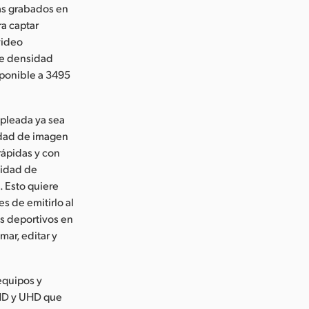
as grabados en
a captar
video
 de densidad
isponible a 3495
pleada ya sea
lidad de imagen
rápidas y con
lidad de
. Esto quiere
s de emitirlo al
os deportivos en
mar, editar y
equipos y
s HD y UHD que