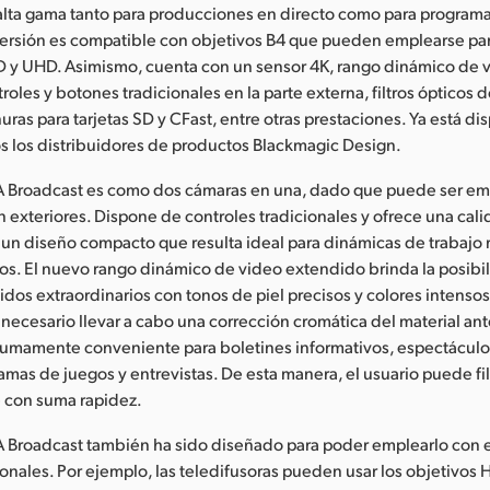
 alta gama tanto para producciones en directo como para program
versión es compatible con objetivos B4 que pueden emplearse par
 y UHD. Asimismo, cuenta con un sensor 4K, rango dinámico de 
roles y botones tradicionales en la parte externa, filtros ópticos
uras para tarjetas SD y CFast, entre otras prestaciones. Ya está d
s los distribuidores de productos Blackmagic Design.
 Broadcast es como dos cámaras en una, dado que puede ser em
n exteriores. Dispone de controles tradicionales y ofrece una ca
un diseño compacto que resulta ideal para dinámicas de trabajo 
os. El nuevo rango dinámico de video extendido brinda la posibi
dos extraordinarios con tonos de piel precisos y colores intensos
 necesario llevar a cabo una corrección cromática del material ante
s sumamente conveniente para boletines informativos, espectácul
amas de juegos y entrevistas. De esta manera, el usuario puede fil
re con suma rapidez.
 Broadcast también ha sido diseñado para poder emplearlo con 
ionales. Por ejemplo, las teledifusoras pueden usar los objetivo