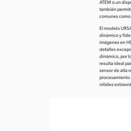
ATEM o un dispo
también permite
comunes como c
El modelo URSA
dinámico y fide
imágenes en HD
detalles excepc
dinámico, por l
resulta ideal pa
sensor de alta r
procesamiento 
nitidez extraord