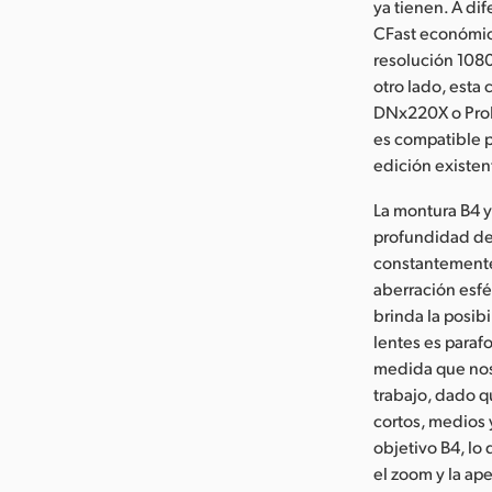
ya tienen. A dif
CFast económic
resolución 1080
otro lado, esta
DNx220X o ProRe
es compatible p
edición existen
La montura B4 
profundidad de 
constantemente.
aberración esfé
brinda la posib
lentes es paraf
medida que nos 
trabajo, dado q
cortos, medios 
objetivo B4, lo
el zoom y la ap