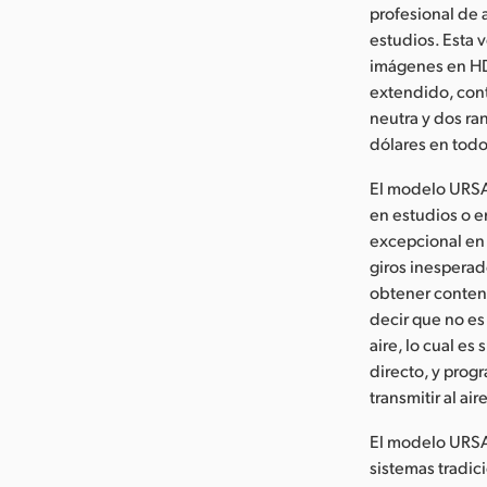
profesional de
estudios. Esta 
imágenes en HD
extendido, cont
neutra y dos ran
dólares en todo
El modelo URSA
en estudios o e
excepcional en 
giros inesperad
obtener conteni
decir que no es
aire, lo cual e
directo, y progr
transmitir al ai
El modelo URSA
sistemas tradic