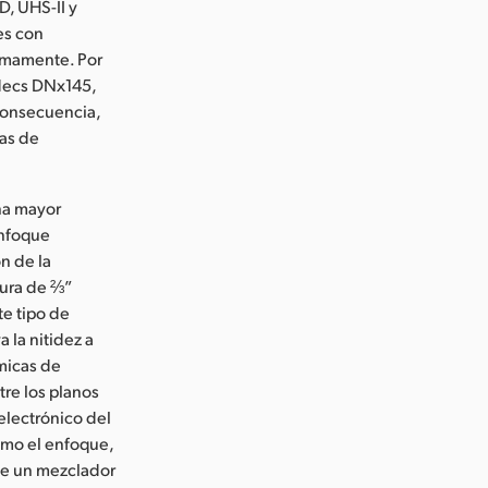
D, UHS-II y
es con
ximamente. Por
ódecs DNx145,
 consecuencia,
mas de
na mayor
enfoque
n de la
tura de ⅔”
te tipo de
 la nitidez a
ámicas de
tre los planos
electrónico del
como el enfoque,
nte un mezclador