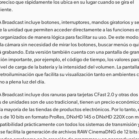
eciso que rápidamente los ubica en su lugar cuando se gira el
iente.
Broadcast incluye botones, interruptores, mandos giratorios y se
de la unidad que permiten acceder directamente a las funciones e
 organizados de manera lógica para facilitar su uso. De este modo,
a cámara sin necesidad de mirar los botones, buscar menús o quita
 grabando. Esta versión también cuenta con una pantalla de gran
ión importante, por ejemplo, el código de tiempo, los valores par
nivel de carga de la batería y la intensidad del volumen. La pantal
etroiluminación que facilita su visualización tanto en ambientes 
o a plena luz del día.
Broadcast incluye dos ranuras para tarjetas CFast 2.0 y otras dos 
 de unidades son de uso tradicional, tienen un precio económico
la mayoría de las tiendas de productos electrónicos. Por lo tanto, 
s de 10 bits en formato ProRes, DNxHD 145 o DNxHD 220X con me
atibilidad prácticamente con todos los sistemas de transmisión
o se facilita la generación de archivos RAW CinemaDNG de 12 bits
pueden emplearse en la creación de programas y en posproduccion