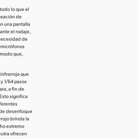
todo lo que el
leación de
on una pantalla
ante el rodaje,
 necesidad de
y micrófonos
e modo que,
infrarroja que
6 y 1/64 pasos
ra, a fin de
Esto significa
iferentes
s de desenfoque
rojo brinda la
cho extremo
eutra ofrecen