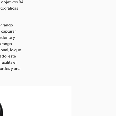
 objetivos B4
otográficas
r rango
 capturar
ndente y
o rango
ional, lo que
lado, este
acilita el
ordes y una