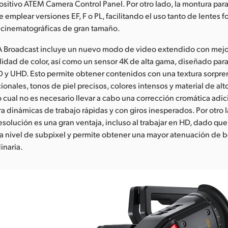
sitivo ATEM Camera Control Panel. Por otro lado, la montura para
 emplear versiones EF, F o PL, facilitando el uso tanto de lentes f
inematográficas de gran tamaño.
 Broadcast incluye un nuevo modo de video extendido con mejo
lidad de color, así como un sensor 4K de alta gama, diseñado para
 y UHD. Esto permite obtener contenidos con una textura sorpre
ionales, tonos de piel precisos, colores intensos y material de alt
o cual no es necesario llevar a cabo una corrección cromática adic
ra dinámicas de trabajo rápidas y con giros inesperados. Por otro 
esolución es una gran ventaja, incluso al trabajar en HD, dado que f
a nivel de subpixel y permite obtener una mayor atenuación de b
inaria.