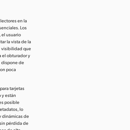
lectores en la
senciales. Los
 el usuario
r la vista de la
 visibilidad que
a el obturador y
la dispone de
con poca
para tarjetas
 y están
es posible
tadatos, lo
 y dinámicas de
 sin pérdida de
es de alta