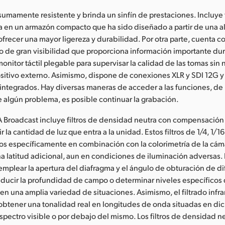
sumamente resistente y brinda un sinfín de prestaciones. Incluye 
a en un armazón compacto que ha sido diseñado a partir de una a
frecer una mayor ligereza y durabilidad. Por otra parte, cuenta c
ido de gran visibilidad que proporciona información importante dur
nitor táctil plegable para supervisar la calidad de las tomas sin
positivo externo. Asimismo, dispone de conexiones XLR y SDI 12G 
integrados. Hay diversas maneras de acceder a las funciones, d
re algún problema, es posible continuar la grabación.
Broadcast incluye filtros de densidad neutra con compensación 
 la cantidad de luz que entra a la unidad. Estos filtros de 1/4, 1/1
s específicamente en combinación con la colorimetría de la cáma
a latitud adicional, aun en condiciones de iluminación adversas. 
emplear la apertura del diafragma y el ángulo de obturación de d
educir la profundidad de campo o determinar niveles específico
n una amplia variedad de situaciones. Asimismo, el filtrado infrar
obtener una tonalidad real en longitudes de onda situadas en di
spectro visible o por debajo del mismo. Los filtros de densidad n