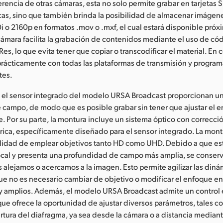
erencia de otras cámaras, esta no solo permite grabar en tarjetas S
as, sino que también brinda la posibilidad de almacenar imágen
i o 2160p en formatos .mov o .mxf, el cual estará disponible pró
 cámara facilita la grabación de contenidos mediante el uso de c
s, lo que evita tener que copiar o transcodificar el material. En
rácticamente con todas las plataformas de transmisión y progra
tes.
y el sensor integrado del modelo URSA Broadcast proporcionan u
campo, de modo que es posible grabar sin tener que ajustar el 
 Por su parte, la montura incluye un sistema óptico con correcció
rica, específicamente diseñado para el sensor integrado. La mon
ilidad de emplear objetivos tanto HD como UHD. Debido a que es
ocal y presenta una profundidad de campo más amplia, se conserva
alejamos o acercamos a la imagen. Esto permite agilizar las din
ue no es necesario cambiar de objetivo o modificar el enfoque en
y amplios. Además, el modelo URSA Broadcast admite un control 
 que ofrece la oportunidad de ajustar diversos parámetros, tales 
ertura del diafragma, ya sea desde la cámara o a distancia media