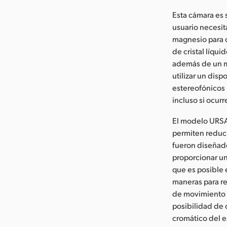
Esta cámara es 
usuario necesit
magnesio para o
de cristal líqu
además de un mo
utilizar un dis
estereofónicos 
incluso si ocur
El modelo URSA 
permiten reducir
fueron diseñado
proporcionar un
que es posible 
maneras para r
de movimiento e
posibilidad de 
cromático del e