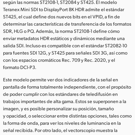
según las normas ST2108-1, ST2084 y ST425. El modelo
Teranex Mini SDI to DisplayPort 8K HDR admite el estándar
ST425, el cual define dos nuevos bits en el VPID, a fin de
determinar las características de transferencia de los formatos
SDR, HLG o PQ. Además, la norma ST2108-1 define cómo
enviar metadatos HDR estáticos y dinámicos mediante una
salida SDI. Incluso es compatible con el estándar ST2082-10
para fuentes SDI 12G, y ST425 para señales SDI 3G, así como
con los espacios cromáticos Rec. 709 y Rec. 2020, y el
formato DCI-P3.
Este modelo permite ver dos indicadores de la señal en
pantalla de forma totalmente independiente, con el propósito
de poder cumplir con los estándares de teledifusión en
trabajos importantes de alta gama. Estos se superponen a la
imagen, y es posible personalizar su posición, tamaño
y opacidad, o seleccionar entre distintas opciones, tales como
la forma de onda, para ver los niveles de luminancia en la
señal recibida. Por otro lado, el vectorscopio muestra la