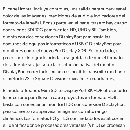
UAE
El panel frontal incluye controles, una salida para supervisar el
color de las imágenes, medidores de audio e indicadores del
Ukraine
formato de la señal. Por su parte, en el panel trasero hay cuatro
conexiones SDI 12G para fuentes HD, UHD y 8K. También,
United Kingdom
cuenta con dos conexiones DisplayPort para pantallas
comunes de equipos informáticos o USB-C DisplayPort para
United States
monitores como el nuevo Pro Display XDR. Por otro lado, el
procesador integrado brinda la seguridad de que el formato
de la fuente se ajustará a la resolución nativa del monitor
DisplayPort conectado. Incluso es posible transmitir mediante
el método 2SI o Square Division (división en cuadrantes).
El modelo Teranex Mini SDI to DisplayPort 8K HDR ofrece todo
lo necesario para llevar a cabo proyectos en formato HDR.
Basta con conectar un monitor HDR con conexión DisplayPort
para comenzar a supervisar imágenes con alto rango
dinámico. Los formatos PQ y HLG con metadatos estáticos en
el identificador de procesadores virtuales (VPID) se procesan