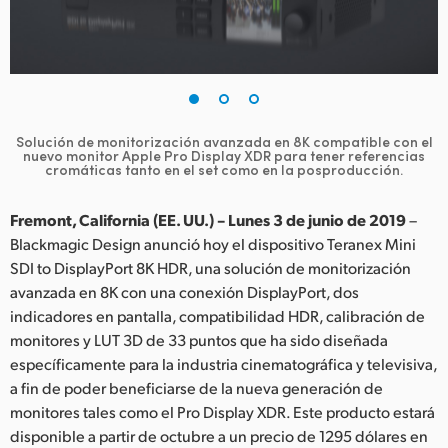
Finland
France
Germany
Solución de monitorización avanzada en 8K compatible con el
Hong Kong SAR, China
nuevo monitor
Apple Pro Display XDR para tener referencias
cromáticas tanto en el set como en la posproducción.
India
Fremont, California (EE. UU.) – Lunes 3 de junio de 2019
–
Italy
Blackmagic Design anunció hoy el dispositivo Teranex Mini
SDI to DisplayPort 8K HDR, una solución de monitorización
Japan
avanzada en 8K con una conexión DisplayPort, dos
indicadores en pantalla, compatibilidad HDR, calibración de
Korea
monitores y LUT 3D de 33 puntos que ha sido diseñada
específicamente para la industria cinematográfica y televisiva,
Mexico
a fin de poder beneficiarse de la nueva generación de
Malaysia
monitores tales como el Pro Display XDR. Este producto estará
disponible a partir de octubre a un precio de 1295 dólares en