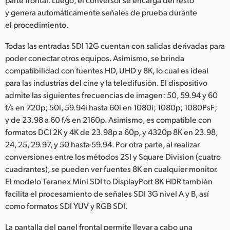
y genera automáticamente señales de prueba durante
el procedimiento.
Todas las entradas SDI 12G cuentan con salidas derivadas para
poder conectar otros equipos. Asimismo, se brinda
compatibilidad con fuentes HD, UHD y 8K, lo cual es ideal
para las industrias del cine y la teledifusión. El dispositivo
admite las siguientes frecuencias de imagen: 50, 59.94 y 60
f/s en 720p; 50i, 59.94i hasta 60i en 1080i; 1080p; 1080PsF;
y de 23.98 a 60 f/s en 2160p. Asimismo, es compatible con
formatos DCI 2K y 4K de 23.98p a 60p, y 4320p 8K en 23.98,
24, 25, 29.97, y 50 hasta 59.94. Por otra parte, al realizar
conversiones entre los métodos 2SI y Square Division (cuatro
cuadrantes), se pueden ver fuentes 8K en cualquier monitor.
El modelo Teranex Mini SDI to DisplayPort 8K HDR también
facilita el procesamiento de señales SDI 3G nivel A y B, así
como formatos SDI YUV y RGB SDI.
La pantalla del panel frontal permite llevar a cabo una