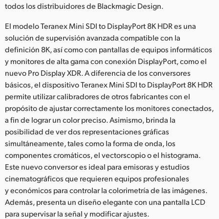
Netherlands
todos los distribuidores de Blackmagic Design.
New Zealand
El modelo Teranex Mini SDI to DisplayPort 8K HDR es una
solución de supervisión avanzada compatible con la
Norway
definición 8K, así como con pantallas de equipos informáticos
y monitores de alta gama con conexión DisplayPort, como el
Poland
nuevo Pro Display XDR. A diferencia de los conversores
básicos, el dispositivo Teranex Mini SDI to DisplayPort 8K HDR
Portugal
permite utilizar calibradores de otros fabricantes con el
Singapore
propósito de ajustar correctamente los monitores conectados,
a fin de lograr un color preciso. Asimismo, brinda la
South Africa
posibilidad de ver dos representaciones gráficas
simultáneamente, tales como la forma de onda, los
España
componentes cromáticos, el vectorscopio o el histograma.
Este nuevo conversor es ideal para emisoras y estudios
Sweden
cinematográficos que requieren equipos profesionales
y económicos para controlar la colorimetría de las imágenes.
Chinese Taipei
Además, presenta un diseño elegante con una pantalla LCD
Turkey
para supervisar la señal y modificar ajustes.