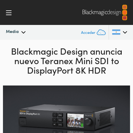
Media
Acceder
Novedades
Blackmagic Design anuncia
Argentina
nuevo
Teranex Mini SDI to
Australia
Archivo
DisplayPort 8K HDR
Austria
Imágenes
Brazil
Canada
China
Denmark