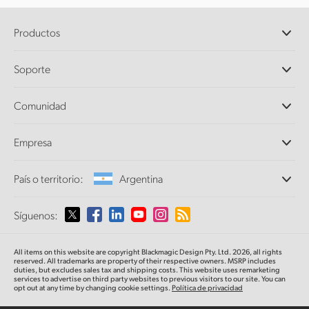
Productos
Cámaras profesionales
Soporte
DaVinci Resolve y Fusion
Mezcladores ATEM
Distribuidores
Comunidad
Ultimatte
Centro de soporte técnico
Grabadores digitales
Contáctanos
Comunidad Splice
Empresa
Captura y reproducción
Escáner Cintel
Oficinas
Conversión de formatos
País o territorio:
Argentina
Perfil empresarial
Conversores profesionales
Colaboradores
Supervisión
Selecciona un país o territorio
Síguenos:
Medios
Almacenamiento en redes
MultiView
Argentina
All items on this website are copyright Blackmagic Design Pty. Ltd. 2026, all rights
Direccionamiento y distribución
reserved. All trademarks
are property
of their respective owners. MSRP includes
duties, but excludes sales tax and shipping costs.
This website uses remarketing
Transmisión y codificación
Australia
services to advertise on third party websites to previous visitors to our site.
You can
opt out at any time by changing cookie settings.
Política de privacidad
Austria