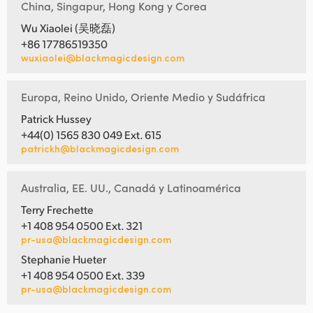
China, Singapur, Hong Kong y Corea
Wu Xiaolei (吴晓磊)
+86 17786519350
wuxiaolei@blackmagicdesign.com
Europa, Reino Unido, Oriente Medio y Sudáfrica
Patrick Hussey
+44(0) 1565 830 049 Ext. 615
patrickh@blackmagicdesign.com
Australia, EE. UU., Canadá y Latinoamérica
Terry Frechette
+1 408 954 0500 Ext. 321
pr-usa@blackmagicdesign.com
Stephanie Hueter
+1 408 954 0500 Ext. 339
pr-usa@blackmagicdesign.com